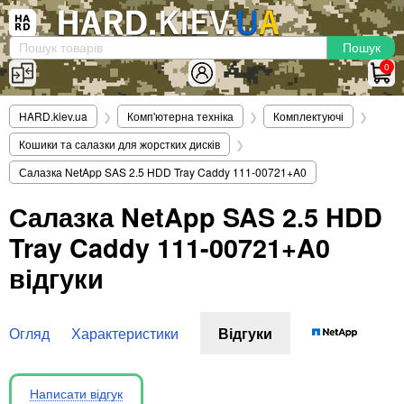
×
Вхід
|
Реєстрація
(097)-938-03-73
Telegram
WhatsApp
0
HARD.KIEV.UA
HARD.kiev.ua
❯
Комп'ютерна техніка
❯
Комплектуючі
❯
Послуги
Кошики та салазки для жорстких дисків
❯
Повернення / Обмін
Салазка NetApp SAS 2.5 HDD Tray Caddy 111-00721+A0
Доставка та оплата
Салазка NetApp SAS 2.5 HDD
Комп'ютери
Tray Caddy 111-00721+A0
Ноутбуки
Моноблоки
відгуки
Персональні комп'ютери
Сервери
Огляд
Характеристики
Відгуки
Комплектуючі
Процесори (CPU)
Оперативна пам'ять
Написати відгук