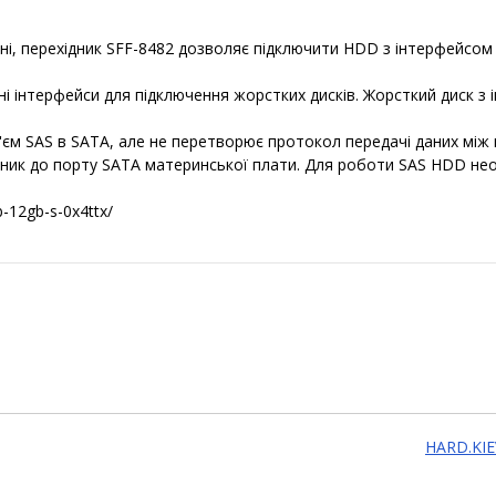
і, перехідник SFF-8482 дозволяє підключити HDD з інтерфейсом 
це різні інтерфейси для підключення жорстких дисків. Жорсткий ди
'єм SAS в SATA, але не перетворює протокол передачі даних між
ник до порту SATA материнської плати. Для роботи SAS HDD нео
b-12gb-s-0x4ttx/
HARD.KIE