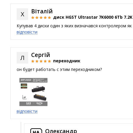
Материнські плати
Віталій
Х
Жорсткі диски та SSD
диск HGST Ultrastar 7K6000 6Tb 7.2K 
SAS диски
Купував 4 диски один з яких визначався контролером як f
відповісти
SATA диски
NVMe диски
Відеокарти
Сергій
Л
Блоки живлення
переходник
Контролери RAID
он будет работать с этим переходником?
Кулери та системи охолодження
Корпуси
Кошики та салазки для жорстких дисків
Рейки та кріплення
Інші комплектуючі
відповісти
Заглушки для корпусів
Мережеве обладнання
Олександр