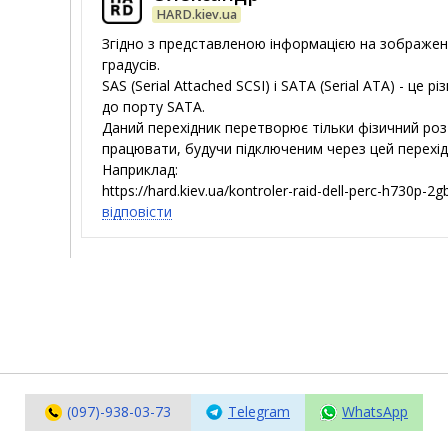
Маршрутизатори та комутатори
HARD.kiev.ua
Мережеві карти
Згідно з представленою інформацією на зображенн
Wi-Fi і Bluetooth адаптери
градусів.
Кабелі та роз'єми
SAS (Serial Attached SCSI) і SATA (Serial ATA) - 
до порту SATA.
Аксесуари
Даний перехідник перетворює тільки фізичний роз
працювати, будучи підключеним через цей перехід
Хаби і кардридери
Наприклад:
Фильтри та стабілізатори
https://hard.kiev.ua/kontroler-raid-dell-perc-h730p-2g
Павербанки
відповісти
Кабелі, роз'єми, перехідники
Аксесуари для ноутбуків
Акумулятори
Зовнішні блоки живлення
Периферійні пристрої
Монітори
Клавіатури, миші, комплекти
(097)-938-03-73
Telegram
WhatsApp
Відеоспостереження