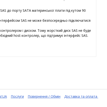
SAS до порту SATA материнської плати під кутом 90
ск з інтерфейсом SAS не може безпосередньо підключатися
 контролером і диском. Тому жорсткий диск SAS не буде
бхідний host-контролер, що підтримує інтерфейс SAS.
V.UA
Послуги
Повернення / Обмін
Доставка та оплата