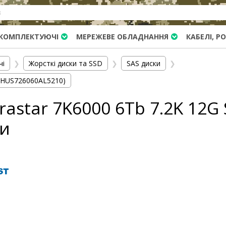
КОМПЛЕКТУЮЧІ
МЕРЕЖЕВЕ ОБЛАДНАННЯ
КАБЕЛІ, Р
чі
❯
Жорсткі диски та SSD
❯
SAS диски
❯
 (HUS726060AL5210)
astar 7K6000 6Tb 7.2K 12G 
ки