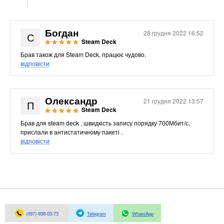
Кабелі та роз'єми
Аксесуари
Богдан
28 грудня 2022 16:52
С
Steam Deck
Хаби і кардридери
Брав також для Steam Deck, працює чудово.
Фильтри та стабілізатори
відповісти
Павербанки
Кабелі, роз'єми, перехідники
Аксесуари для ноутбуків
Олександр
21 грудня 2022 13:57
П
Акумулятори
Steam Deck
Зовнішні блоки живлення
Брав для steam deck , швидкість запису порядку 700Мбит/с,
прислали в антистатичному пакеті .
Периферійні пристрої
відповісти
Монітори
Клавіатури, миші, комплекти
Відеоспостереження
IP-камери
Автономне живлення
(097)-938-03-73
Telegram
WhatsApp