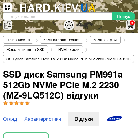
×
Вхід
|
Реєстрація
(097)-938-03-73
Telegram
WhatsApp
0
HARD.KIEV.UA
HARD.kiev.ua
❯
Комп'ютерна техніка
❯
Комплектуючі
❯
Послуги
Жорсткі диски та SSD
❯
NVMe диски
❯
Повернення / Обмін
SSD диск Samsung PM991a 512Gb NVMe PCIe M.2 2230 (MZ-9LQ512C)
Доставка та оплата
SSD диск Samsung PM991a
Комп'ютери
512Gb NVMe PCIe M.2 2230
Ноутбуки
Моноблоки
(MZ-9LQ512C) відгуки
Персональні комп'ютери
Сервери
Комплектуючі
Огляд
Характеристики
Відгуки
Процесори (CPU)
Оперативна пам'ять