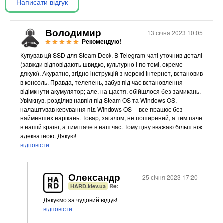
Написати відгук
Материнські плати
Жорсткі диски та SSD
SAS диски
Володимир
13 січня 2023 10:05
SATA диски
Рекомендую!
NVMe диски
Купував цй SSD для Steam Deck. В Telegram-чаті уточнив деталі
(завжди відповідають швидко, культурно і по темі, окреме
Відеокарти
дякую). Акуратно, згідно інструкцій з мережі Інтернет, встановив
Блоки живлення
в консоль. Правда, телепень, забув під час встановлення
відімкнути акумулятор; але, на щастя, обійшлося без замикань.
Контролери RAID
Увімкнув, розділив навпіл під Steam OS та Windows OS,
Кулери та системи охолодження
налаштував керування під Windows OS -- все працює без
Корпуси
найменших нарікань. Товар, загалом, не поширений, а тим паче
в нашій країні, а тим паче в наш час. Тому ціну вважаю більш ніж
Кошики та салазки для жорстких дисків
адекватною. Дякую!
Рейки та кріплення
відповісти
Інші комплектуючі
Заглушки для корпусів
Олександр
25 січня 2023 17:20
Мережеве обладнання
Re:
HARD.kiev.ua
Маршрутизатори та комутатори
Дякуємо за чудовий відгук!
відповісти
Мережеві карти
Wi-Fi і Bluetooth адаптери