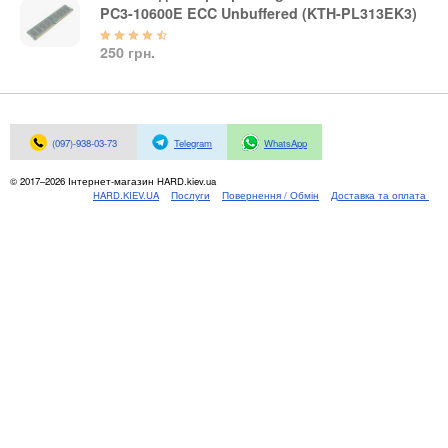
Материнські плати
PC3-10600E ECC Unbuffered (KTH-PL313EK3)
Жорсткі диски та SSD
250 грн.
SAS диски
SATA диски
NVMe диски
Відеокарти
(097)-938-03-73
Telegram
WhatsApp
Блоки живлення
© 2017–2026 Інтернет-магазин HARD.kiev.ua
Контролери RAID
HARD.KIEV.UA
Послуги
Повернення / Обмін
Доставка та оплата
Кулери та системи охолодження
Корпуси
Кошики та салазки для жорстких дисків
Рейки та кріплення
Інші комплектуючі
Заглушки для корпусів
Мережеве обладнання
Маршрутизатори та комутатори
Мережеві карти
Wi-Fi і Bluetooth адаптери