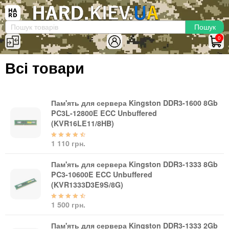
×
Вхід
|
Реєстрація
(097)-938-03-73
Telegram
WhatsApp
0
HARD.KIEV.UA
Всі товари
Послуги
Повернення / Обмін
Доставка та оплата
Пам'ять для сервера Kingston DDR3-1600 8Gb
PC3L-12800E ECC Unbuffered
Комп'ютери
(KVR16LE11/8HB)
Ноутбуки
1 110 грн.
Моноблоки
Персональні комп'ютери
Пам'ять для сервера Kingston DDR3-1333 8Gb
Сервери
PC3-10600E ECC Unbuffered
(KVR1333D3E9S/8G)
Комплектуючі
1 500 грн.
Процесори (CPU)
Оперативна пам'ять
Пам'ять для сервера Kingston DDR3-1333 2Gb