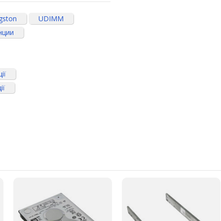
gston
UDIMM
нции
ії
ії