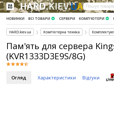
×
Вхід
|
Реєстрація
(097)-938-03-73
Telegram
WhatsApp
НОВИНКИ
ВСІ ТОВАРИ
СЕРВЕРИ
КОМП'ЮТЕРИ
HARD.KIEV.UA
HARD.kiev.ua
❯
Комп'ютерна техніка
❯
Комплектую
Послуги
Пам'ять для сервера Kin
Повернення / Обмін
Доставка та оплата
(KVR1333D3E9S/8G)
Комп'ютери
Ноутбуки
Моноблоки
Огляд
Характеристики
Відгуки
Персональні комп'ютери
Сервери
Комплектуючі
Процесори (CPU)
Оперативна пам'ять