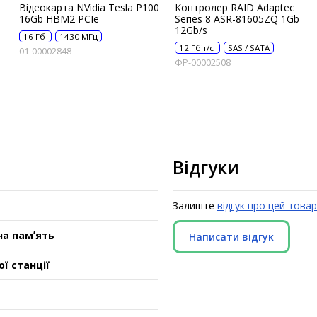
Відеокарта NVidia Tesla P100
Контролер RAID Adaptec
16Gb HBM2 PCIe
Series 8 ASR-81605ZQ 1Gb
12Gb/s
16 Гб
1430 МГц
12 Гбіт/с
SAS / SATA
01-00002848
ФР-00002508
Відгуки
Залиште
відгук про цей товар
а памʼять
Написати відгук
ї станції