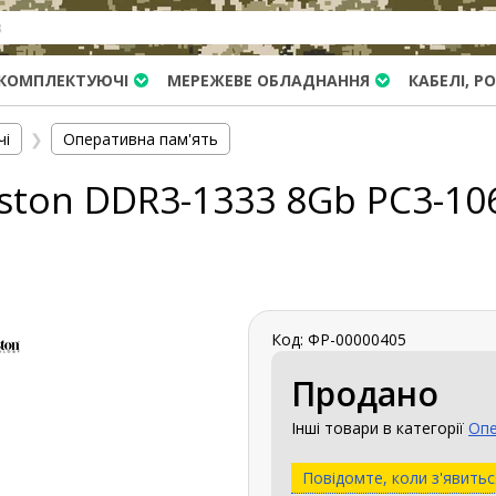
КОМПЛЕКТУЮЧІ
МЕРЕЖЕВЕ ОБЛАДНАННЯ
КАБЕЛІ, Р
чі
❯
Оперативна пам'ять
gston DDR3-1333 8Gb PC3-10
Код: ФР-00000405
Продано
Інші товари в категорії
Опе
Повідомте, коли з'явитьс