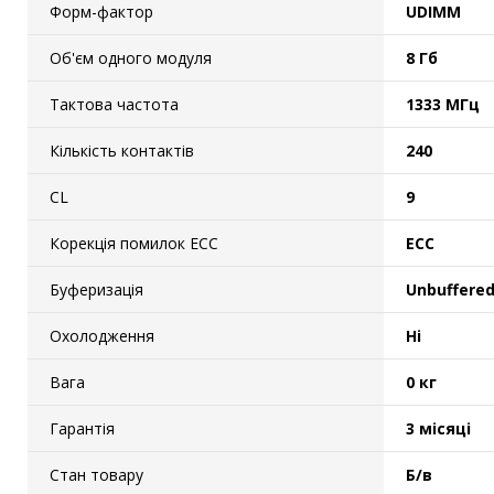
Форм-фактор
UDIMM
Об'єм одного модуля
8 Гб
Тактова частота
1333 МГц
Кількість контактів
240
CL
9
Корекція помилок ECC
ECC
Буферизація
Unbuffere
Охолодження
Ні
Вага
0 кг
Гарантія
3 місяці
Стан товару
Б/в