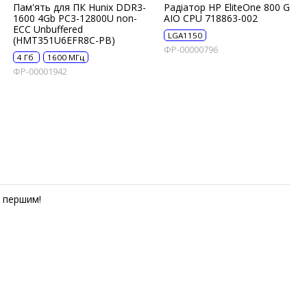
Пам'ять для ПК Hunix DDR3-
Радіатор HP EliteOne 800 G1
1600 4Gb PC3-12800U non-
AIO CPU 718863-002
ECC Unbuffered
LGA1150
(HMT351U6EFR8C-PB)
ФР-00000796
4 Гб
1600 МГц
ФР-00001942
першим!