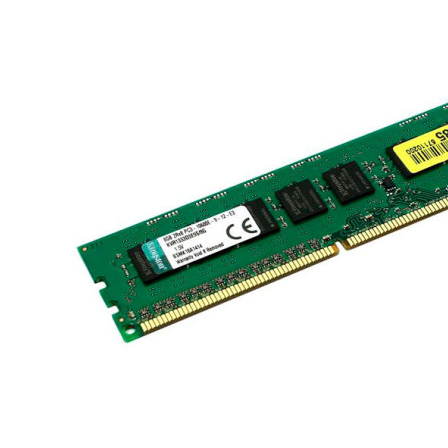
Материнські плати
Жорсткі диски та SSD
SAS диски
SATA диски
NVMe диски
Відеокарти
Блоки живлення
Контролери RAID
Кулери та системи охолодження
Корпуси
Кошики та салазки для жорстких дисків
Рейки та кріплення
Інші комплектуючі
Заглушки для корпусів
Мережеве обладнання