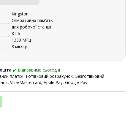
Kingston
Оперативна памʼять
для робочої станції
8 Гб
1333 МГц
3 місяці
Пошта
✔️ Відправимо сьогодні
ний платіж, Готівковий розрахунок, Безготівковий
нок, Visa/Mastercard, Apple Pay, Google Pay