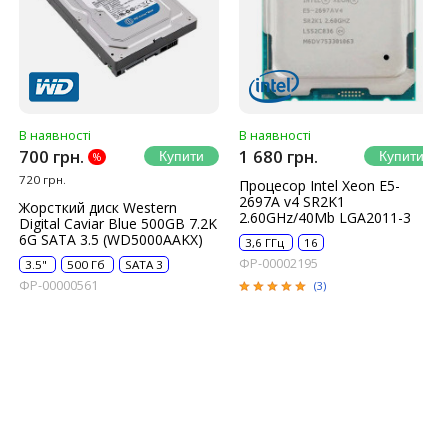
В наявності
В наявності
700 грн.
1 680 грн.
%
720 грн.
Процесор Intel Xeon E5-
2697A v4 SR2K1
Жорсткий диск Western
2.60GHz/40Mb LGA2011-3
Digital Caviar Blue 500GB 7.2K
6G SATA 3.5 (WD5000AAKX)
3,6 ГГц
16
ФР-00002195
3.5"
500 Гб
SATA 3
ФР-00000561
(3)