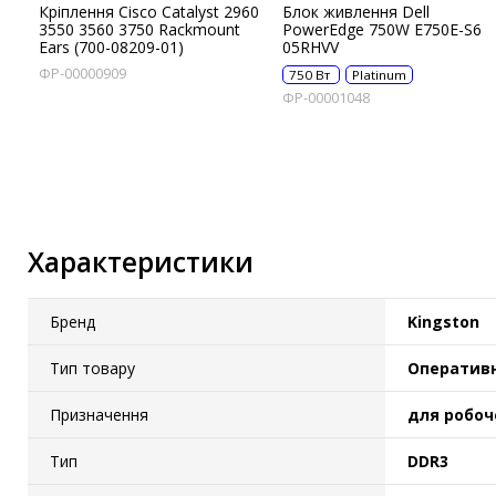
Кріплення Cisco Catalyst 2960
Блок живлення Dell
IP-камери
3550 3560 3750 Rackmount
PowerEdge 750W E750E-S6
Ears (700-08209-01)
05RHVV
Автономне живлення
ФР-00000909
750 Вт
Platinum
ФР-00001048
Автоматичні вимикачі
Інвертори напруги
Акумулятори для ДБЖ
Характеристики
Бренд
Kingston
Тип товару
Оперативн
Призначення
для робочо
Тип
DDR3