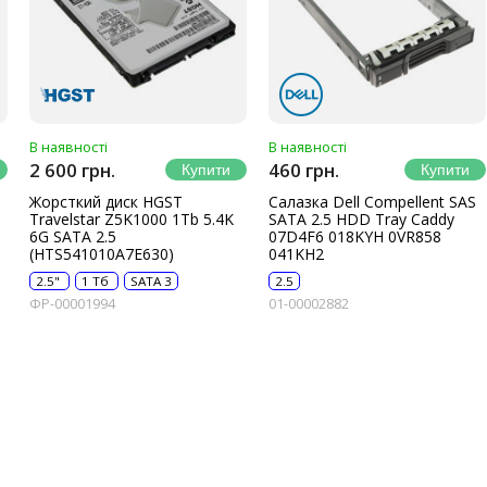
В наявності
В наявності
2 600 грн.
460 грн.
Жорсткий диск HGST
Салазка Dell Compellent SAS
Travelstar Z5K1000 1Tb 5.4K
SATA 2.5 HDD Tray Caddy
6G SATA 2.5
07D4F6 018KYH 0VR858
(HTS541010A7E630)
041KH2
2.5"
1 Тб
SATA 3
2.5
ФР-00001994
01-00002882