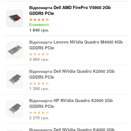
Материнські плати
Відеокарта Dell AMD FirePro V5900 2Gb
Жорсткі диски та SSD
GDDR5 PCIe
SAS диски
SATA диски
В наявності
1 840 грн.
NVMe диски
Відеокарти
Відеокарта Lenovo NVidia Quadro M4000 8Gb
Блоки живлення
GDDR5 PCIe
Контролери RAID
3 960 грн.
Кулери та системи охолодження
Корпуси
Відеокарта Dell NVidia Quadro K2000 2Gb
Кошики та салазки для жорстких дисків
GDDR5 PCIe
Рейки та кріплення
1 390 грн.
Інші комплектуючі
Заглушки для корпусів
Відеокарта HP NVidia Quadro K2000 2Gb
GDDR5 PCIe
Мережеве обладнання
Маршрутизатори та комутатори
2 270 грн.
Мережеві карти
Відеокарта Dell NVidia Quadro K4000 3Gb
Wi-Fi і Bluetooth адаптери