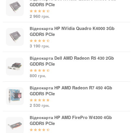
GDDR5 PCIe
Кабелі та роз'єми
2 960 грн.
Аксесуари
Хаби і кардридери
Відеокарта HP NVidia Quadro K4000 3Gb
Фильтри та стабілізатори
GDDR5 PCIe
Павербанки
3 190 грн.
Кабелі, роз'єми, перехідники
Аксесуари для ноутбуків
Відеокарта Dell AMD Radeon R5 430 2Gb
Акумулятори
GDDR5 PCIe
Зовнішні блоки живлення
800 грн.
Периферійні пристрої
Відеокарта HP AMD Radeon R7 450 4Gb
Монітори
GDDR5 PCIe
Клавіатури, миші, комплекти
2 530 грн.
Відеоспостереження
IP-камери
Відеокарта HP AMD FirePro W4300 4Gb
GDDR5 PCIe
Автономне живлення