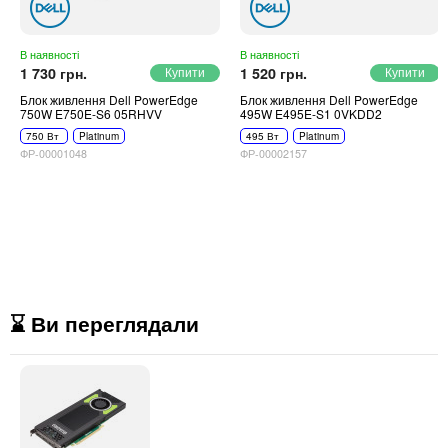
В наявності
В наявності
1 730 грн.
1 520 грн.
Блок живлення Dell PowerEdge
Блок живлення Dell PowerEdge
750W E750E-S6 05RHVV
495W E495E-S1 0VKDD2
750 Вт
Platinum
495 Вт
Platinum
ФР-00001048
ФР-00002157
⌛ Ви переглядали