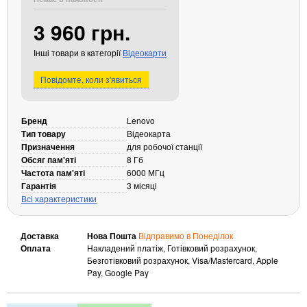
Кабелі та роз'єми
3 960 грн.
Аксесуари
Інші товари в категорії
Відеокарти
Хаби і кардридери
Фильтри та стабілізатори
Повідомте, коли з'явиться
Павербанки
Кабелі, роз'єми, перехідники
Бренд
Lenovo
Аксесуари для ноутбуків
Тип товару
Відеокарта
Акумулятори
Призначення
для робочої станції
Обсяг пам'яті
8 Гб
Зовнішні блоки живлення
Частота пам'яті
6000 МГц
Периферійні пристрої
Гарантія
3 місяці
Всі характеристики
Монітори
Клавіатури, миші, комплекти
Доставка
Нова Пошта
Відправимо в Понеділок
Відеоспостереження
Оплата
Накладений платіж, Готівковий розрахунок,
Безготівковий розрахунок, Visa/Mastercard, Apple
IP-камери
Pay, Google Pay
Автономне живлення