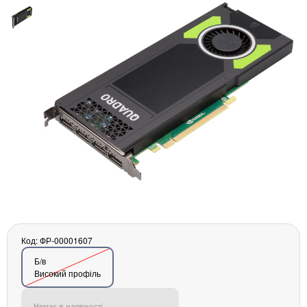
Материнські плати
Жорсткі диски та SSD
SAS диски
SATA диски
NVMe диски
Відеокарти
Блоки живлення
Контролери RAID
Кулери та системи охолодження
Корпуси
Кошики та салазки для жорстких дисків
Рейки та кріплення
Інші комплектуючі
Заглушки для корпусів
Код: ФР-00001607
Мережеве обладнання
Б/в
Маршрутизатори та комутатори
Високий профіль
Мережеві карти
Wi-Fi і Bluetooth адаптери
Немає в наявності