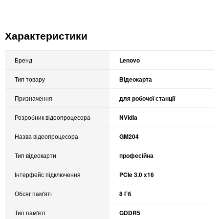
Характеристики
Бренд
Lenovo
Тип товару
Відеокарта
Призначення
для робочої станції
Розробник відеопроцесора
NVidia
Назва відеопроцесора
GM204
Тип відеокарти
професійна
Інтерфейс підключення
PCIe 3.0 x16
Обсяг пам'яті
8 Гб
Тип пам'яті
GDDR5