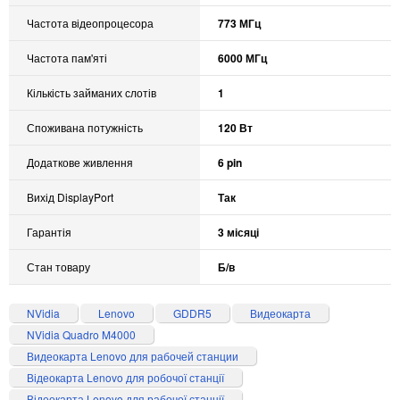
Частота відеопроцесора
773 МГц
Частота пам'яті
6000 МГц
Кількість займаних слотів
1
Споживана потужність
120 Вт
Додаткове живлення
6 pin
Вихід DisplayPort
Так
Гарантія
3 місяці
Стан товару
Б/в
NVidia
Lenovo
GDDR5
Видеокарта
NVidia Quadro M4000
Видеокарта Lenovo для рабочей станции
Відеокарта Lenovo для робочої станції
Відеокарта Lenovo для рабочої станції