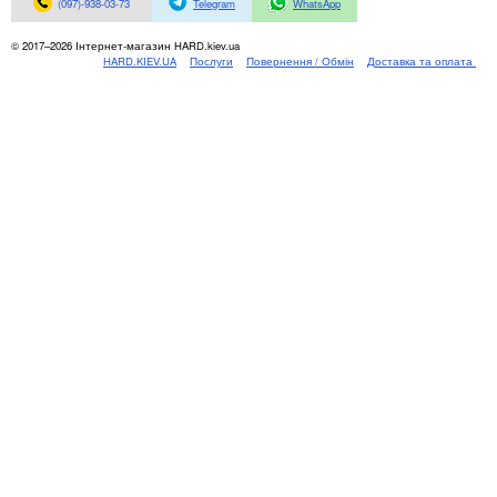
Материнські плати
(097)-938-03-73
Telegram
WhatsApp
Жорсткі диски та SSD
© 2017–2026 Інтернет-магазин HARD.kiev.ua
SAS диски
HARD.KIEV.UA
Послуги
Повернення / Обмін
Доставка та оплата
SATA диски
NVMe диски
Відеокарти
Блоки живлення
Контролери RAID
Кулери та системи охолодження
Корпуси
Кошики та салазки для жорстких дисків
Рейки та кріплення
Інші комплектуючі
Заглушки для корпусів
Мережеве обладнання
Маршрутизатори та комутатори
Мережеві карти
Wi-Fi і Bluetooth адаптери