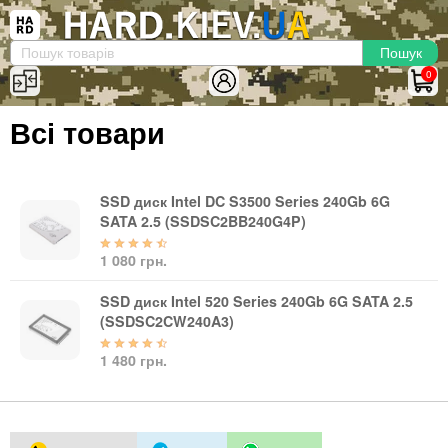
×
Вхід
|
Реєстрація
(097)-938-03-73
Telegram
WhatsApp
0
HARD.KIEV.UA
Всі товари
Послуги
Повернення / Обмін
Доставка та оплата
SSD диск Intel DC S3500 Series 240Gb 6G
SATA 2.5 (SSDSC2BB240G4P)
Комп'ютери
1 080 грн.
Ноутбуки
Моноблоки
SSD диск Intel 520 Series 240Gb 6G SATA 2.5
Персональні комп'ютери
(SSDSC2CW240A3)
Сервери
1 480 грн.
Комплектуючі
Процесори (CPU)
Оперативна пам'ять