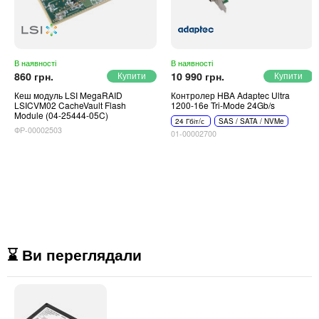
В наявності
В наявності
860 грн.
10 990 грн.
Кеш модуль LSI MegaRAID
Контролер HBA Adaptec Ultra
LSICVM02 CacheVault Flash
1200-16e Tri-Mode 24Gb/s
Module (04-25444-05C)
24 Гбіт/с
SAS / SATA / NVMe
ФР-00002503
01-00002700
⌛ Ви переглядали