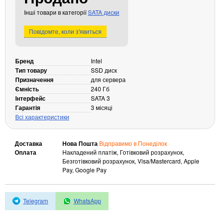
Кабелі та роз'єми
Інші товари в категорії
SATA диски
Аксесуари
Повідомте, коли з'явиться
Хаби і кардридери
Фильтри та стабілізатори
Бренд
Intel
Павербанки
Тип товару
SSD диск
Кабелі, роз'єми, перехідники
Призначення
для сервера
Ємність
240 Гб
Аксесуари для ноутбуків
Інтерфейс
SATA 3
Акумулятори
Гарантія
3 місяці
Зовнішні блоки живлення
Всі характеристики
Периферійні пристрої
Доставка
Нова Пошта
Відправимо в Понеділок
Монітори
Оплата
Накладений платіж, Готівковий розрахунок,
Клавіатури, миші, комплекти
Безготівковий розрахунок, Visa/Mastercard, Apple
Pay, Google Pay
Відеоспостереження
IP-камери
Telegram
WhatsApp
Автономне живлення