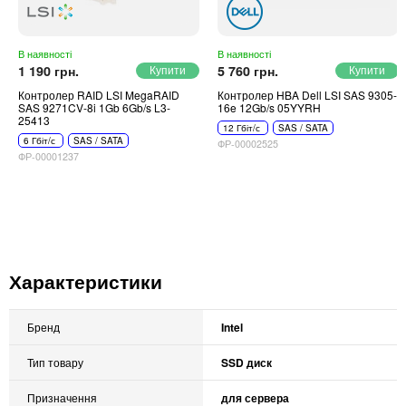
В наявності
В наявності
1 190 грн.
5 760 грн.
Контролер RAID LSI MegaRAID
Контролер HBA Dell LSI SAS 9305-
SAS 9271CV-8i 1Gb 6Gb/s L3-
16e 12Gb/s 05YYRH
25413
12 Гбіт/с
SAS / SATA
6 Гбіт/с
SAS / SATA
ФР-00002525
ФР-00001237
Характеристики
Бренд
Intel
Тип товару
SSD диск
Призначення
для сервера