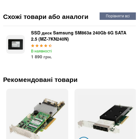
Автоматичні вимикачі
Інвертори напруги
Схожі товари або аналоги
Акумулятори для ДБЖ
SSD диск Samsung SM863a 240Gb 6G SATA
2.5 (MZ-7KN240N)
В наявності
1 890 грн.
Рекомендовані товари