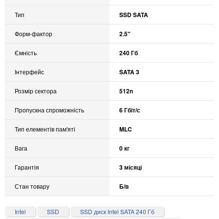
Тип
SSD SATA
Форм-фактор
2.5"
Ємність
240 Гб
Інтерфейс
SATA 3
Розмір сектора
512n
Пропускна спроможність
6 Гбіт/с
Тип елементів пам'яті
MLC
Вага
0 кг
Гарантія
3 місяці
Стан товару
Б/в
Intel
SSD
SSD диск Intel SATA 240 Гб