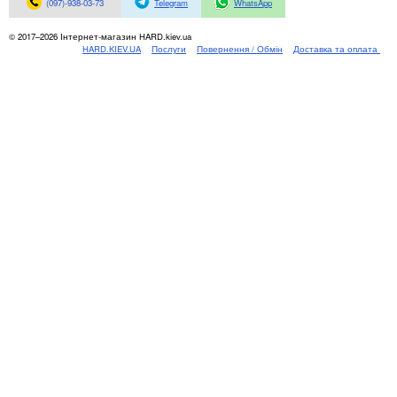
Материнські плати
(097)-938-03-73
Telegram
WhatsApp
Жорсткі диски та SSD
© 2017–2026 Інтернет-магазин HARD.kiev.ua
SAS диски
HARD.KIEV.UA
Послуги
Повернення / Обмін
Доставка та оплата
SATA диски
NVMe диски
Відеокарти
Блоки живлення
Контролери RAID
Кулери та системи охолодження
Корпуси
Кошики та салазки для жорстких дисків
Рейки та кріплення
Інші комплектуючі
Заглушки для корпусів
Мережеве обладнання
Маршрутизатори та комутатори
Мережеві карти
Wi-Fi і Bluetooth адаптери