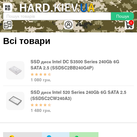
×
Вхід
|
Реєстрація
(097)-938-03-73
Telegram
WhatsApp
0
HARD.KIEV.UA
Всі товари
Послуги
Повернення / Обмін
Доставка та оплата
SSD диск Intel DC S3500 Series 240Gb 6G
SATA 2.5 (SSDSC2BB240G4P)
Комп'ютери
1 080 грн.
Ноутбуки
Моноблоки
SSD диск Intel 520 Series 240Gb 6G SATA 2.5
Персональні комп'ютери
(SSDSC2CW240A3)
Сервери
1 480 грн.
Комплектуючі
Процесори (CPU)
Оперативна пам'ять