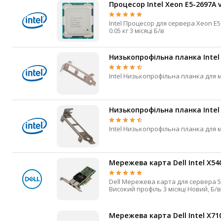
Процесор Intel Xeon E5-2697A 
Intel Процесор для сервера Xeon E5 v4 Broadwell (2015) LGA2011-3 2,6 ГГц 3,6 ГГц 16 32 40 Мб ні 145 Вт
0.05 кг 3 місяці Б/в
Низькопрофільна планка Intel 
Низькопрофільна планка Intel 
Мережева карта Dell Intel X54
Dell Мережева карта для сервера 500 HHHL PCIe 2.0 x8 RJ-45 2 10 Гбіт/с Так Низький профіль,
Високий профіль 3 місяці Новий, Б/в
Мережева карта Dell Intel X7