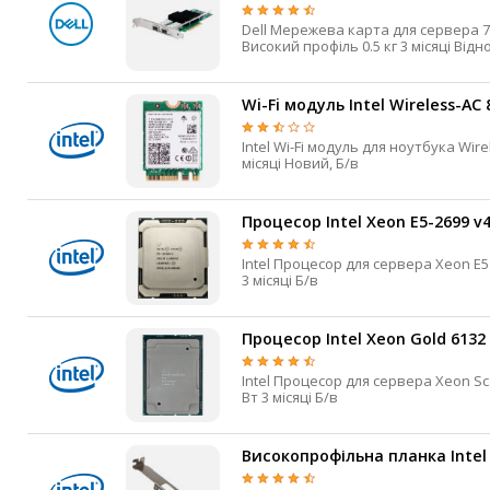
Dell Мережева карта для сервера 700 HHHL PCI Express x8 SFP+ 2 10 Гбіт/с Так Низький профіль,
Високий профіл
Wi-Fi модуль Intel Wireless-AC
Intel Wi-Fi модуль для ноутбука Wireless 8000 M.2 PCI-e 867 Мбіт/с 802.11ac 2.4 / 5 ГГц 4.2 MHF4 0.01 кг 3
місяці Новий, Б/в
Процесор Intel Xeon E5-2699 v
Intel Процесор для сервера Xeon E5 v4 Broadwell (2015) LGA2011-3 2,2 ГГц 3,6 ГГц 22 44 55 Мб ні 145 Вт
3 місяці Б/в
Процесор Intel Xeon Gold 6132
Intel Процесор для сервера Xeon Scalable Gen1 Skylake LGA3647 2,6 ГГц 3,7 ГГц 14 28 19.25 Мб ні 140
Вт 3 місяці Б/в
Високопрофільна планка Intel X