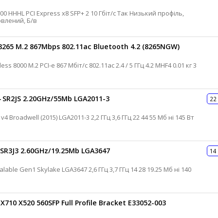
ь 0.5 кг 3 місяці Відновлений, Б/в
 8265 M.2 867Mbps 802.11ac Bluetooth 4.2 (8265NGW)
4 SR2JS 2.20GHz/55Mb LGA2011-3
22
 SR3J3 2.60GHz/19.25Mb LGA3647
14
710 X520 560SFP Full Profile Bracket E33052-003