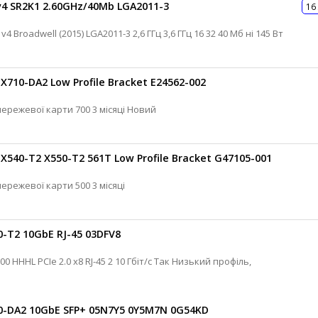
v4 SR2K1 2.60GHz/40Mb LGA2011-3
16
X710-DA2 Low Profile Bracket E24562-002
Intel Низькопрофільна планка для мережевої карти 700 3 місяці Новий
X540-T2 X550-T2 561T Low Profile Bracket G47105-001
Intel Низькопрофільна планка для мережевої карти 500 3 місяці
0-T2 10GbE RJ-45 03DFV8
10-DA2 10GbE SFP+ 05N7Y5 0Y5M7N 0G54KD