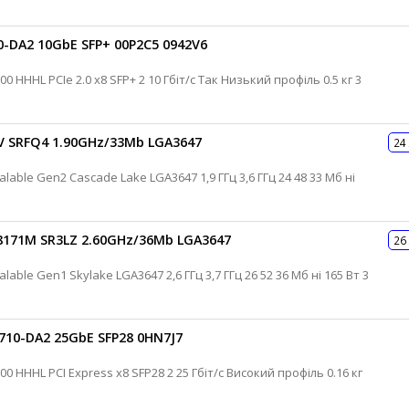
0-DA2 10GbE SFP+ 00P2C5 0942V6
2V SRFQ4 1.90GHz/33Mb LGA3647
24
 8171M SR3LZ 2.60GHz/36Mb LGA3647
26
710-DA2 25GbE SFP28 0HN7J7