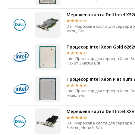
Мережева карта Dell Intel X52
Dell Мережева карта для сервера 500 HHHL PCIe 2.0 x8 SFP+ 2 10 Гбіт/с Так Низький профіль 0.5 кг 3
місяці Б/в
Процесор Intel Xeon Gold 626
Intel Процесор для сервера Xeon Scalable Gen2 Cascade Lake LGA3647 1,9 ГГц 3,6 ГГц 24 48 33 Мб ні
135 Вт 3 місяці Б/в
Процесор Intel Xeon Platinum
Intel Процесор для сервера Xeon Scalable Gen1 Skylake LGA3647 2,6 ГГц 3,7 ГГц 26 52 36 Мб ні 165 Вт 3
місяці Б/в
Мережева карта Dell Intel XXV
Dell Мережева карта для сервера 700 HHHL PCI Express x8 SFP28 2 25 Гбіт/с Високий профіль 0.16 кг
3 місяці Новий, Б/в