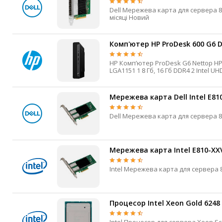
Маршрутизатори та комутатори
Dell Мережева карта для сервера 800 FHHL PCIe 4.0 x8 SFP28 4 25 Гбіт/с Високий профіль 0.164 кг 3
Мережеві карти
місяці Новий
Wi-Fi і Bluetooth адаптери
Кабелі та роз'єми
Комп'ютер HP ProDesk 600 G6 D
Аксесуари
HP Компʼютер ProDesk G6 Nettop HP ProDesk 600 G6 Intel Core 10-го покоління Intel Core i5-10500T
LGA1151 1 8 Гб, 16 Гб DDR4 2 Intel UHD 630 SSD 256 Гб Win 10 Pro 1 х RJ45 100/1000 Мбіт/с Yes Yes 3
Хаби і кардридери
місяці Б/в
Фильтри та стабілізатори
Мережева карта Dell Intel E8
Павербанки
Кабелі, роз'єми, перехідники
Аксесуари для ноутбуків
Акумулятори
Мережева карта Intel E810-XX
Зовнішні блоки живлення
Периферійні пристрої
Монітори
Клавіатури, миші, комплекти
Процесор Intel Xeon Gold 6248
Відеоспостереження