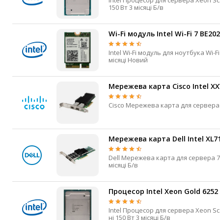
Intel Процесор для сервера Xeon Scalable Gen2 Cascade Lake LGA3647 2,5 ГГц 3,9 ГГц 20 40 27.5 Мб ні
150 Вт 3 місяці Б/в
IP-камери
Автономне живлення
Wi-Fi модуль Intel Wi-Fi 7 BE20
Автоматичні вимикачі
Intel Wi-Fi модуль для ноутбука Wi-Fi 7 M.2 PCI-e 5.8 Гбіт/с 802.11be 2.4 / 5 / 6 ГГц 5.4 MHF4 0.01 кг 3
Інвертори напруги
місяці Новий
Акумулятори для ДБЖ
Мережева карта Cisco Intel XX
Мережева карта Dell Intel XL
Dell Мережева карта для сервера 700 HHHL PCIe 3.0 x8 QSFP+ 2 40 Гбіт/с Так Високий профіль 3
місяці Б/в
Процесор Intel Xeon Gold 6252
Intel Процесор для сервера Xeon Scalable Gen2 Cascade Lake LGA3647 2,1 ГГц 3,7 ГГц 24 48 35.75 Мб
ні 150 Вт 3 місяці Б/в