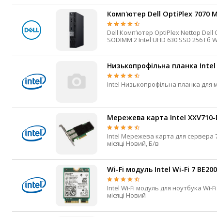
Комп'ютер Dell OptiPlex 7070 M
Dell Компʼютер OptiPlex Nettop Dell OptiPlex 7070 Micro Intel Core i5-9500T 3,0 ГГц LGA1151 1 8 Гб DDR4
Низькопрофільна планка Intel 
Мережева карта Intel XXV710-
Intel Мережева карта для сервера 700 HHHL PCI Express x8 SFP28 2 25 Гбіт/с Високий профіль 0.5 кг 3
місяці Новий, Б/в
Wi-Fi модуль Intel Wi-Fi 7 BE20
Intel Wi-Fi модуль для ноутбука Wi-Fi 7 M.2 PCI-e 5.8 Гбіт/с 802.11be 2.4 / 5 / 6 ГГц 5.4 MHF4 0.01 кг 3
місяці Новий