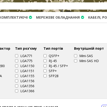
КОМПЛЕКТУЮЧІ
МЕРЕЖЕВЕ ОБЛАДНАННЯ
КАБЕЛІ, Р
актор
Тип роз'єму
Тип портів
Внутрішній порт
LGA771
QSFP+
Mini-SAS
LGA775
RJ-45
Mini-SAS HD
280
LGA1150
RJ-45 / SFP+
LGA1151
SFP+
A
LGA1155
SFP28
LGA1156
LGA1356
LGA1366
LGA1567
LGA2011
LGA2011-3