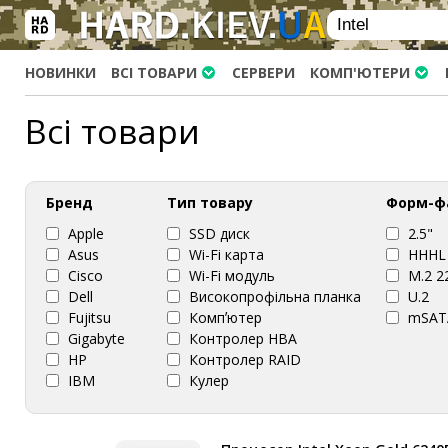
×
Вхід
|
Реєстрація
(097)-938-03-73
Telegram
WhatsApp
НОВИНКИ
ВСІ ТОВАРИ
СЕРВЕРИ
КОМП'ЮТЕРИ
HARD.KIEV.UA
Всі товари
Послуги
Повернення / Обмін
Доставка та оплата
Бренд
Тип товару
Форм-ф
Apple
SSD диск
2.5"
Комп'ютери
Asus
Wi-Fi карта
HHHL
Ноутбуки
Cisco
Wi-Fi модуль
M.2 2
Dell
Високопрофільна планка
U.2
Моноблоки
Fujitsu
Компʼютер
mSAT
Персональні комп'ютери
Gigabyte
Контролер HBA
Сервери
HP
Контролер RAID
IBM
Кулер
Комплектуючі
Intel
Материнська плата
Процесори (CPU)
Lenovo
Мережева карта
Olike3C
Моноблок
Оперативна пам'ять