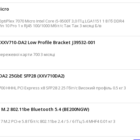
icro
SODIMM 2 Intel UHD 630 SSD 256 Гб Win 10 Pro 1 х RJ45 100/1000 Мбіт/с Так Так 3 місяці Б/в
XXV710-DA2 Low Profile Bracket J39532-001
Intel Низькопрофільна планка для мережевої карти 700 3 місяці
DA2 25GbE SFP28 (XXV710DA2)
0 M.2 802.11be Bluetooth 5.4 (BE200NGW)