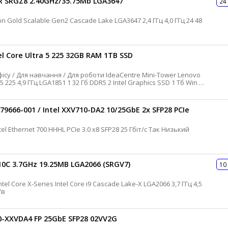
R SRGZ8 2.40GHz/35.75Mb LGA3647
24
LGA2066
LGA3647
LGA4677
PGA988
l Core Ultra 5 225 32GB RAM 1TB SSD
9666-001 / Intel XXV710-DA2 10/25GbE 2x SFP28 PCIe
10C 3.7GHz 19.25MB LGA2066 (SRGV7)
10
і 165 Вт 30 днів Б/в
0-XXVDA4 FP 25GbE SFP28 02VV2G