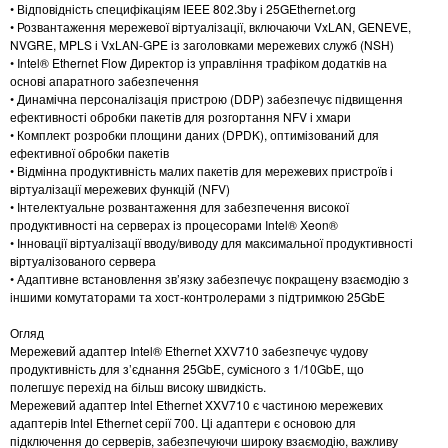
• Відповідність специфікаціям IEEE 802.3by і 25GEthernet.org
• Розвантаження мережевої віртуалізації, включаючи VxLAN, GENEVE,
NVGRE, MPLS і VxLAN-GPE із заголовками мережевих служб (NSH)
• Intel® Ethernet Flow Директор із управління трафіком додатків на
основі апаратного забезпечення
• Динамічна персоналізація пристрою (DDP) забезпечує підвищення
ефективності обробки пакетів для розгортання NFV і хмари
• Комплект розробки площини даних (DPDK), оптимізований для
ефективної обробки пакетів
• Відмінна продуктивність малих пакетів для мережевих пристроїв і
віртуалізації мережевих функцій (NFV)
• Інтелектуальне розвантаження для забезпечення високої
продуктивності на серверах із процесорами Intel® Xeon®
• Інновації віртуалізації вводу/виводу для максимальної продуктивності
віртуалізованого сервера
• Адаптивне встановлення зв’язку забезпечує покращену взаємодію з
іншими комутаторами та хост-контролерами з підтримкою 25GbE
Огляд
Мережевий адаптер Intel® Ethernet XXV710 забезпечує чудову
продуктивність для з’єднання 25GbE, сумісного з 1/10GbE, що
полегшує перехід на більш високу швидкість.
Мережевий адаптер Intel Ethernet XXV710 є частиною мережевих
адаптерів Intel Ethernet серії 700. Ці адаптери є основою для
підключення до серверів, забезпечуючи широку взаємодію, важливу