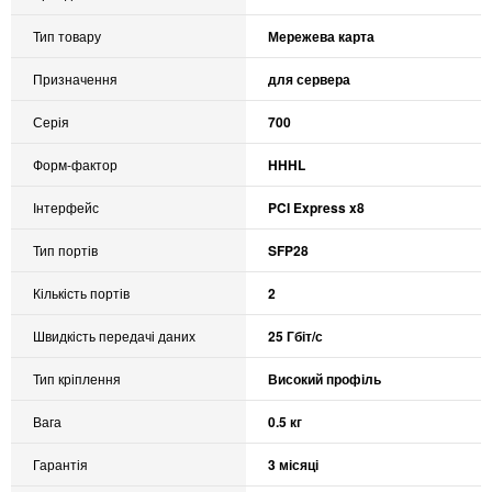
Тип товару
Мережева карта
Призначення
для сервера
Серія
700
Форм-фактор
HHHL
Інтерфейс
PCI Express x8
Тип портів
SFP28
Кількість портів
2
Швидкість передачі даних
25 Гбіт/с
Тип кріплення
Високий профіль
Вага
0.5 кг
Гарантія
3 місяці