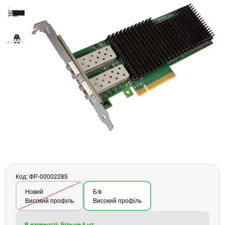
Материнські плати
Жорсткі диски та SSD
SAS диски
SATA диски
NVMe диски
Відеокарти
Блоки живлення
Контролери RAID
Кулери та системи охолодження
Корпуси
Кошики та салазки для жорстких дисків
Рейки та кріплення
Інші комплектуючі
Заглушки для корпусів
Код: ФР-00002285
Мережеве обладнання
Новий
Б/в
Маршрутизатори та комутатори
Високий профіль
Високий профіль
Мережеві карти
Wi-Fi і Bluetooth адаптери
В наявності: Більше 5 шт.