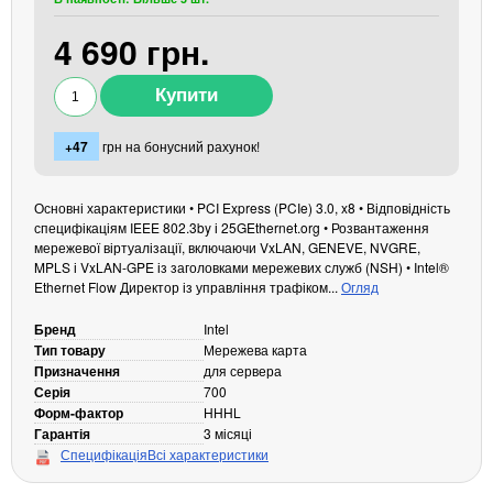
Кабелі та роз'єми
4 690 грн.
Аксесуари
Хаби і кардридери
Фильтри та стабілізатори
+47
грн на бонусний рахунок!
Павербанки
Кабелі, роз'єми, перехідники
Аксесуари для ноутбуків
Основні характеристики • PCI Express (PCIe) 3.0, x8 • Відповідність
специфікаціям IEEE 802.3by і 25GEthernet.org • Розвантаження
Акумулятори
мережевої віртуалізації, включаючи VxLAN, GENEVE, NVGRE,
Зовнішні блоки живлення
MPLS і VxLAN-GPE із заголовками мережевих служб (NSH) • Intel®
Ethernet Flow Директор із управління трафіком...
Огляд
Периферійні пристрої
Бренд
Intel
Монітори
Тип товару
Мережева карта
Клавіатури, миші, комплекти
Призначення
для сервера
Серія
700
Відеоспостереження
Форм-фактор
HHHL
IP-камери
Гарантія
3 місяці
Специфікація
Всі характеристики
Автономне живлення