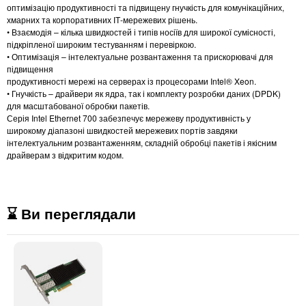
оптимізацію продуктивності та підвищену гнучкість для комунікаційних,
хмарних та корпоративних ІТ-мережевих рішень.
• Взаємодія – кілька швидкостей і типів носіїв для широкої сумісності,
підкріпленої широким тестуванням і перевіркою.
• Оптимізація – інтелектуальне розвантаження та прискорювачі для
підвищення
продуктивності мережі на серверах із процесорами Intel® Xeon.
• Гнучкість – драйвери як ядра, так і комплекту розробки даних (DPDK)
для масштабованої обробки пакетів.
Серія Intel Ethernet 700 забезпечує мережеву продуктивність у
широкому діапазоні швидкостей мережевих портів завдяки
інтелектуальним розвантаженням, складній обробці пакетів і якісним
драйверам з відкритим кодом.
⌛ Ви переглядали