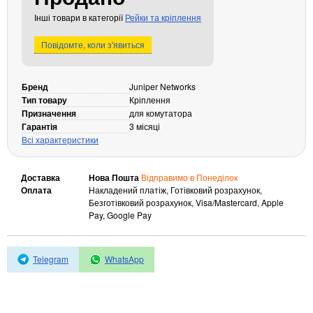
Кабелі та роз'єми
Інші товари в категорії
Рейки та кріплення
Аксесуари
Повідомте, коли з'явиться
Хаби і кардридери
Фильтри та стабілізатори
Бренд
Juniper Networks
Павербанки
Тип товару
Кріплення
Кабелі, роз'єми, перехідники
Призначення
для комутатора
Гарантія
3 місяці
Аксесуари для ноутбуків
Всі характеристики
Акумулятори
Зовнішні блоки живлення
Доставка
Нова Пошта
Відправимо в Понеділок
Периферійні пристрої
Оплата
Накладений платіж, Готівковий розрахунок,
Безготівковий розрахунок, Visa/Mastercard, Apple
Монітори
Pay, Google Pay
Клавіатури, миші, комплекти
Відеоспостереження
Telegram
WhatsApp
IP-камери
Автономне живлення