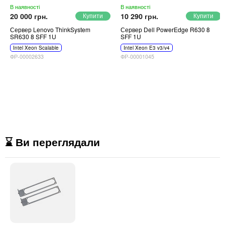
В наявності
В наявності
20 000 грн.
10 290 грн.
Сервер Lenovo ThinkSystem
Сервер Dell PowerEdge R630 8
SR630 8 SFF 1U
SFF 1U
Intel Xeon Scalable
Intel Xeon E3 v3/v4
ФР-00002633
ФР-00001045
⌛ Ви переглядали