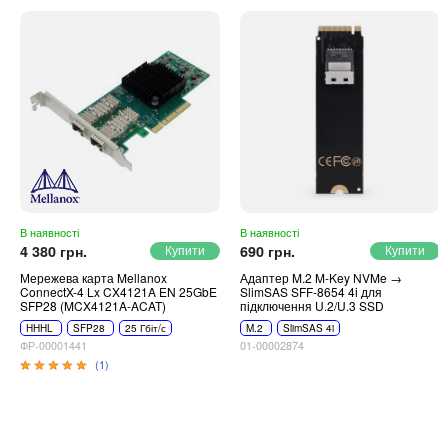
Автоматичні вимикачі
Інвертори напруги
Акумулятори для ДБЖ
В наявності
В наявності
4 380 грн.
690 грн.
Мережева карта Mellanox
Адаптер M.2 M-Key NVMe →
ConnectX-4 Lx CX4121A EN 25GbE
SlimSAS SFF-8654 4i для
SFP28 (MCX4121A-ACAT)
підключення U.2/U.3 SSD
HHHL
SFP28
25 Гбіт/с
M.2
SlimSAS 4i
ФР-00001441
01-00002874
(1)