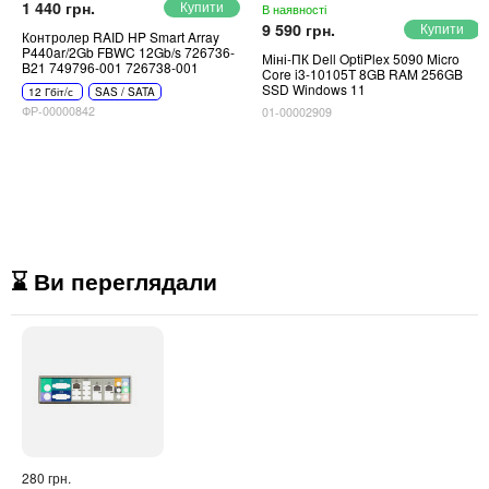
1 440 грн.
В наявності
9 590 грн.
Контролер RAID HP Smart Array
P440ar/2Gb FBWC 12Gb/s 726736-
Міні-ПК Dell OptiPlex 5090 Micro
B21 749796-001 726738-001
Core i3-10105T 8GB RAM 256GB
SSD Windows 11
12 Гбіт/с
SAS / SATA
ФР-00000842
01-00002909
⌛ Ви переглядали
280 грн.