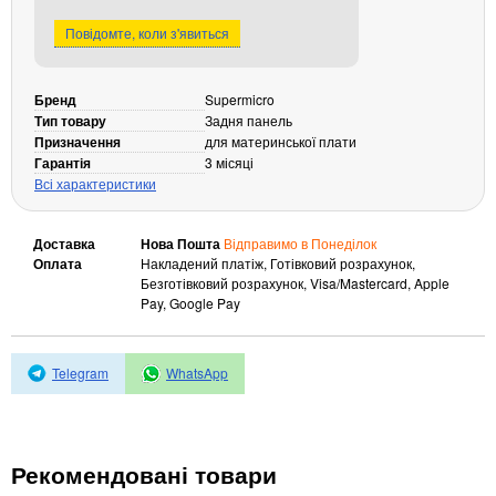
Кабелі та роз'єми
Повідомте, коли з'явиться
Аксесуари
Хаби і кардридери
Бренд
Supermicro
Тип товару
Задня панель
Фильтри та стабілізатори
Призначення
для материнської плати
Павербанки
Гарантія
3 місяці
Кабелі, роз'єми, перехідники
Всі характеристики
Аксесуари для ноутбуків
Акумулятори
Доставка
Нова Пошта
Відправимо в Понеділок
Зовнішні блоки живлення
Оплата
Накладений платіж, Готівковий розрахунок,
Безготівковий розрахунок, Visa/Mastercard, Apple
Периферійні пристрої
Pay, Google Pay
Монітори
Клавіатури, миші, комплекти
Telegram
WhatsApp
Відеоспостереження
IP-камери
Автономне живлення
Рекомендовані товари