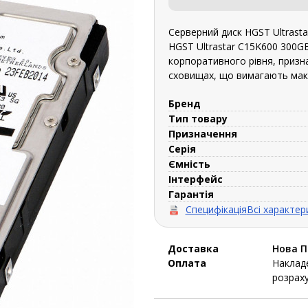
Серверний диск HGST Ultrast
HGST Ultrastar C15K600 300G
корпоративного рівня, призн
сховищах, що вимагають макс
Бренд
Тип товару
Призначення
Серія
Ємність
Інтерфейс
Гарантія
Специфікація
Всі характер
Доставка
Нова 
Оплата
Накладе
розраху