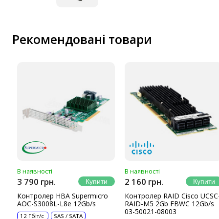
Рекомендовані товари
В наявності
В наявності
3 790 грн.
2 160 грн.
Контролер HBA Supermicro
Контролер RAID Cisco UCSC
AOC-S3008L-L8e 12Gb/s
RAID-M5 2Gb FBWC 12Gb/s
03-50021-08003
12 Гбіт/с
SAS / SATA