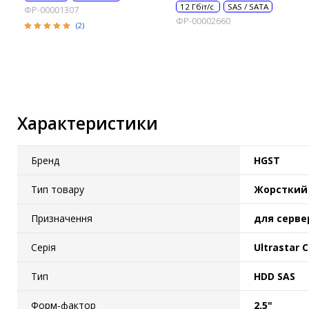
12 Гбіт/с
SAS / SATA
ФР-00001307
ФР-00002660
(2)
Характеристики
Бренд
HGST
Тип товару
Жорсткий
Призначення
для серве
Серія
Ultrastar 
Тип
HDD SAS
Форм-фактор
2.5"