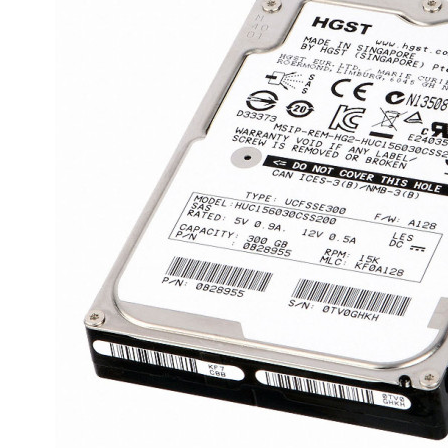
Материнські плати
Жорсткі диски та SSD
SAS диски
SATA диски
NVMe диски
Відеокарти
Блоки живлення
Контролери RAID
Кулери та системи охолодження
Корпуси
Кошики та салазки для жорстких дисків
Рейки та кріплення
Інші комплектуючі
Заглушки для корпусів
Мережеве обладнання