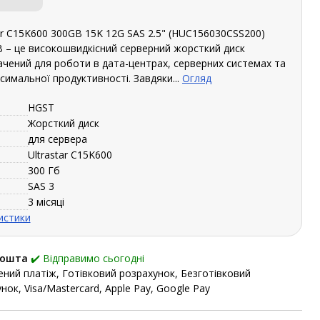
ar C15K600 300GB 15K 12G SAS 2.5" (HUC156030CSS200)
B – це високошвидкісний серверний жорсткий диск
ачений для роботи в дата-центрах, серверних системах та
имальної продуктивності. Завдяки...
Огляд
HGST
Жорсткий диск
для сервера
Ultrastar C15K600
300 Гб
SAS 3
3 місяці
истики
Пошта
✔️ Відправимо сьогодні
ний платіж, Готівковий розрахунок, Безготівковий
нок, Visa/Mastercard, Apple Pay, Google Pay