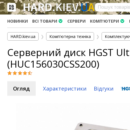
×
Вхід
|
Реєстрація
(097)-938-03-73
Telegram
WhatsApp
НОВИНКИ
ВСІ ТОВАРИ
СЕРВЕРИ
КОМП'ЮТЕРИ
HARD.KIEV.UA
HARD.kiev.ua
❯
Комп'ютерна техніка
❯
Комплектую
Послуги
Серверний диск HGST Ultr
Повернення / Обмін
Доставка та оплата
(HUC156030CSS200)
Комп'ютери
Ноутбуки
Моноблоки
Огляд
Характеристики
Відгуки
Персональні комп'ютери
Сервери
Комплектуючі
Процесори (CPU)
Оперативна пам'ять