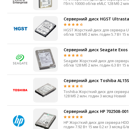
IP-камери
Автономне живлення
Серверний диск HGST Ultrastar
Автоматичні вимикачі
HGST Жорсткий диск для сервера Ultrastar C10K1800 HDD SAS 2.5" 1.2 Тб SAS 3 512n CMR 12 Гбіт/с 10000
Інвертори напруги
Акумулятори для ДБЖ
Серверний диск Seagate Exos 1
Seagate Жорсткий диск для сервера Exos 10E2400 HDD SAS 2.5" 1.2 Тб SAS 3 512n CMR 12 Гбіт/с 10000
Серверний диск Toshiba AL15SE
Toshiba Жорсткий диск для сервера AL15SE HDD SAS 2.5" 1.2 Тб SAS 3 512n CMR 12 Гбіт/с 10000 об/хв
128 Мб 2 млн. годин 3 місяці Новий
Серверний диск HP 702508-001 
HP Жорсткий диск для сервера HDD SAS 2.5" 300 Гб SAS 2 512n CMR 6 Гбіт/с 15000 об/хв 64 Мб 2 млн.
годин 7.92 Вт 15 мм 0.2 кг 3 місяці Б