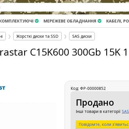
КОМПЛЕКТУЮЧІ
МЕРЕЖЕВЕ ОБЛАДНАННЯ
КАБЕЛІ, Р
чі
❯
Жорсткі диски та SSD
❯
SAS диски
astar C15K600 300Gb 15K 1
Код: ФР-00000852
Продано
Інші товари в категорії
SAS
Повідомте, коли з'явитьс