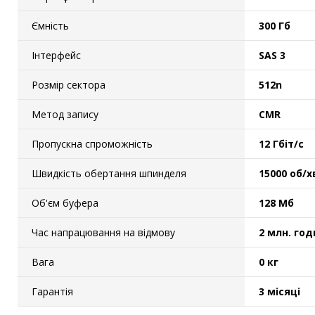
Ємність
300 Гб
Інтерфейс
SAS 3
Розмір сектора
512n
Метод запису
CMR
Пропускна спроможність
12 Гбіт/с
Швидкість обертання шпинделя
15000 об/х
Об'єм буфера
128 Мб
Час напрацювання на відмову
2 млн. год
Вага
0 кг
Гарантія
3 місяці