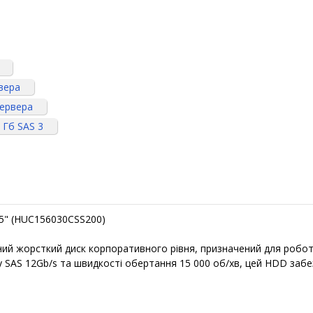
вера
сервера
 Гб SAS 3
.5" (HUC156030CSS200)
ний жорсткий диск корпоративного рівня, призначений для робот
 SAS 12Gb/s та швидкості обертання 15 000 об/хв, цей HDD забез