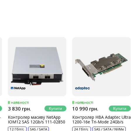
В наявності
В наявності
3 830 грн.
10 990 грн.
-
Контролер масиву NetApp
Контролер HBA Adaptec Ultra
IOM12 SAS 12Gb/s 111-02850
1200-16e Tri-Mode 24Gb/s
12 Гбіт/с
SAS / SATA
24 Гбіт/с
SAS / SATA / NVMe