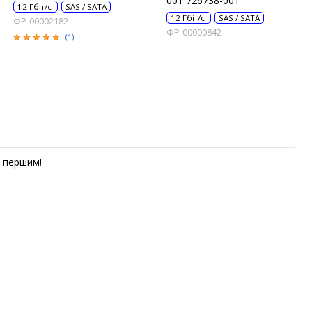
001 726738-001
12 Гбіт/с
SAS / SATA
12 Гбіт/с
SAS / SATA
ФР-00002182
ФР-00000842
(1)
першим!