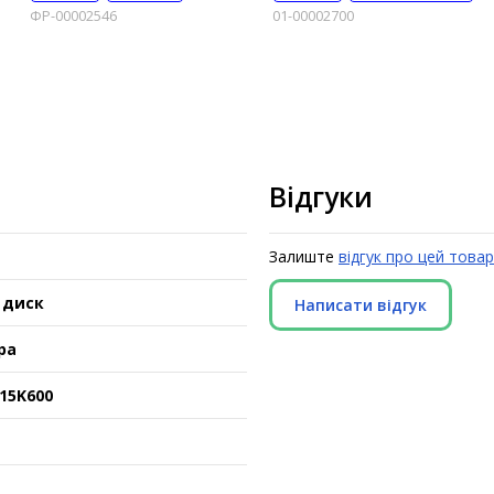
ФР-00002546
01-00002700
Відгуки
Залиште
відгук про цей товар
 диск
Написати відгук
ра
C15K600