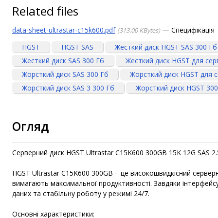
Related files
data-sheet-ultrastar-c15k600.pdf
Специфікація
313.00 KBytes
HGST
HGST SAS
Жесткий диск HGST SAS 300 Гб
Жесткий диск SAS 300 Гб
Жесткий диск HGST для сер
Жорсткий диск SAS 300 Гб
Жорсткий диск HGST для 
Жорсткий диск SAS 3 300 Гб
Жорсткий диск HGST 300
Огляд
Серверний диск HGST Ultrastar C15K600 300GB 15K 12G SAS 2
HGST Ultrastar C15K600 300GB – це високошвидкісний сервер
вимагають максимальної продуктивності. Завдяки інтерфейсу
даних та стабільну роботу у режимі 24/7.
Основні характеристики: