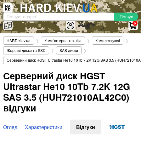
×
Вхід
|
Реєстрація
(097)-938-03-73
Telegram
WhatsApp
0
HARD.KIEV.UA
HARD.kiev.ua
❯
Комп'ютерна техніка
❯
Комплектуючі
❯
Послуги
Жорсткі диски та SSD
❯
SAS диски
❯
Повернення / Обмін
Серверний диск HGST Ultrastar He10 10Tb 7.2K 12G SAS 3.5 (HUH721010
Доставка та оплата
Серверний диск HGST
Комп'ютери
Ultrastar He10 10Tb 7.2K 12G
Ноутбуки
Моноблоки
SAS 3.5 (HUH721010AL42C0)
Персональні комп'ютери
відгуки
Сервери
Комплектуючі
Огляд
Характеристики
Відгуки
Процесори (CPU)
Оперативна пам'ять