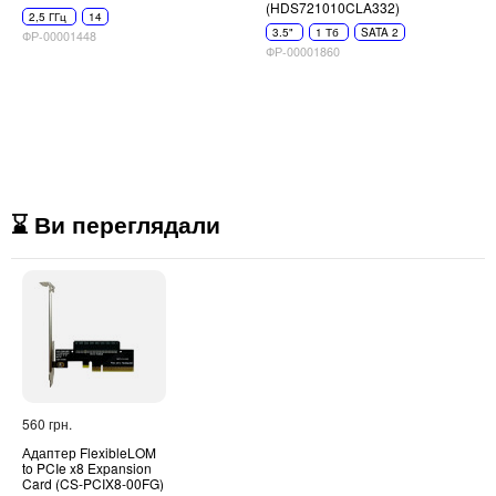
(HDS721010CLA332)
2,5 ГГц
14
3.5"
1 Тб
SATA 2
ФР-00001448
ФР-00001860
⌛ Ви переглядали
560 грн.
Адаптер FlexibleLOM
to PCIe x8 Expansion
Card (CS-PCIX8-00FG)