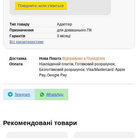
Повідомте, коли з'явиться
Кабелі та роз'єми
Аксесуари
Тип товару
Адаптер
Хаби і кардридери
Призначення
для домашнього ПК
Фильтри та стабілізатори
Гарантія
3 місяці
Всі характеристики
Павербанки
Кабелі, роз'єми, перехідники
Аксесуари для ноутбуків
Доставка
Нова Пошта
Відправимо в Понеділок
Оплата
Накладений платіж, Готівковий розрахунок,
Акумулятори
Безготівковий розрахунок, Visa/Mastercard, Apple
Зовнішні блоки живлення
Pay, Google Pay
Периферійні пристрої
Монітори
Telegram
WhatsApp
Клавіатури, миші, комплекти
Відеоспостереження
IP-камери
Рекомендовані товари
Автономне живлення