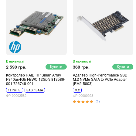
Автоматичні вимикачі
Інвертори напруги
Акумулятори для ДБЖ
В наявності
В наявності
2 590 грн.
360 грн.
Контролер RAID HP Smart Array
Адаптер High-Performance SSD
P840ar/4Gb FBWC 12Gb/s 813586-
M.2 NVMe SATA to PCIe Adapter
001 726748-001
(EM2-5003)
12 Гбіт/с
SAS / SATA
M.2
ФР-00002582
ФР-00000923
(1)