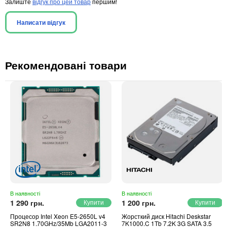
Залиште
відгук про цей товар
першим!
Написати відгук
Рекомендовані товари
В наявності
В наявності
1 290 грн.
1 200 грн.
Процесор Intel Xeon E5-2650L v4
Жорсткий диск Hitachi Deskstar
SR2N8 1.70GHz/35Mb LGA2011-3
7K1000.C 1Tb 7.2K 3G SATA 3.5