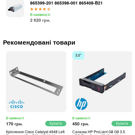
Автоматичні вимикачі
865399-201 865398-001 865408-B21
Інвертори напруги
В наявності
Акумулятори для ДБЖ
2 620 грн.
Рекомендовані товари
3.5"
В наявності
В наявності
170 грн.
450 грн.
Кріплення Cisco Catalyst 4948 Left
Салазка HP ProLiant G8 G9 3.5