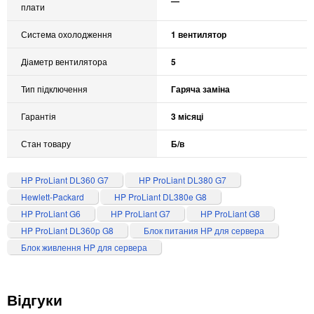
—
плати
Система охолодження
1 вентилятор
Діаметр вентилятора
5
Тип підключення
Гаряча заміна
Гарантія
3 місяці
Стан товару
Б/в
HP ProLiant DL360 G7
HP ProLiant DL380 G7
Hewlett-Packard
HP ProLiant DL380e G8
HP ProLiant G6
HP ProLiant G7
HP ProLiant G8
HP ProLiant DL360p G8
Блок питания HP для сервера
Блок живлення HP для сервера
Відгуки