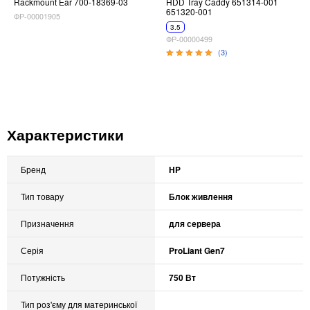
Rackmount Ear 700-18369-03
HDD Tray Caddy 651314-001
651320-001
ФР-00001905
3.5
ФР-00000499
(3)
Характеристики
Бренд
HP
Тип товару
Блок живлення
Призначення
для сервера
Серія
ProLiant Gen7
Потужність
750 Вт
Тип роз'єму для материнської