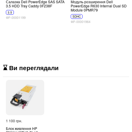
Салазка Dell PowerEdge SAS SATA
Модуль розширення Dell
3.5 HDD Tray Caddy 0F238F
PowerEdge R630 Internal Dual SD
Module 0PMR79
3.5
SDHC
ФР-00001199
ФР-00001964
⌛ Ви переглядали
1 100 грн.
Блок живлення HP