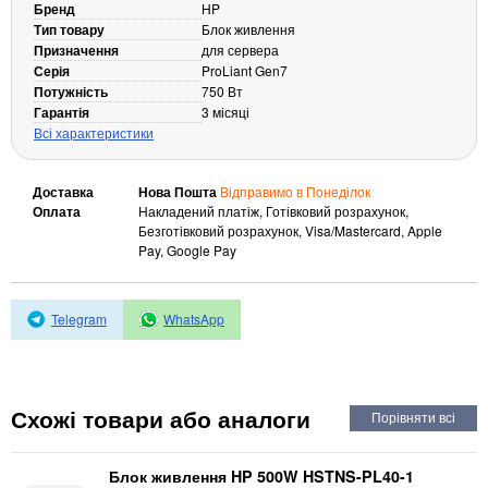
Бренд
HP
Кабелі та роз'єми
Тип товару
Блок живлення
Призначення
для сервера
Аксесуари
Серія
ProLiant Gen7
Потужність
750 Вт
Хаби і кардридери
Гарантія
3 місяці
Фильтри та стабілізатори
Всі характеристики
Павербанки
Кабелі, роз'єми, перехідники
Доставка
Нова Пошта
Відправимо в Понеділок
Аксесуари для ноутбуків
Оплата
Накладений платіж, Готівковий розрахунок,
Безготівковий розрахунок, Visa/Mastercard, Apple
Акумулятори
Pay, Google Pay
Зовнішні блоки живлення
Периферійні пристрої
Telegram
WhatsApp
Монітори
Клавіатури, миші, комплекти
Відеоспостереження
Схожі товари або аналоги
IP-камери
Автономне живлення
Блок живлення HP 500W HSTNS-PL40-1