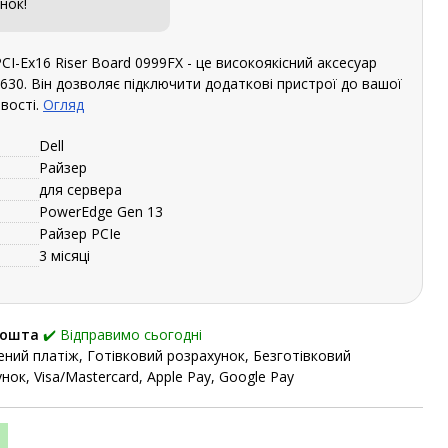
нок!
CI-Ex16 Riser Board 0999FX - це високоякісний аксесуар
630. Він дозволяє підключити додаткові пристрої до вашої
вості.
Огляд
Dell
Райзер
для сервера
PowerEdge Gen 13
Райзер PCIe
3 місяці
Пошта
✔️ Відправимо сьогодні
ний платіж, Готівковий розрахунок, Безготівковий
нок, Visa/Mastercard, Apple Pay, Google Pay