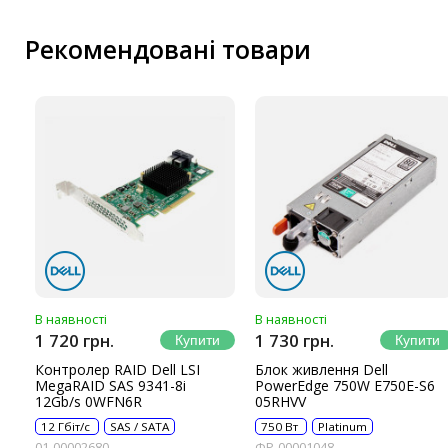
IP-камери
Рекомендовані товари
Автономне живлення
Автоматичні вимикачі
Інвертори напруги
Акумулятори для ДБЖ
В наявності
В наявності
1 720 грн.
1 730 грн.
Контролер RAID Dell LSI
Блок живлення Dell
MegaRAID SAS 9341-8i
PowerEdge 750W E750E-S6
12Gb/s 0WFN6R
05RHVV
12 Гбіт/с
SAS / SATA
750 Вт
Platinum
01-00002680
ФР-00001048