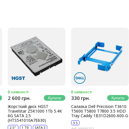
В наявності
В наявності
2 600 грн.
330 грн.
Жорсткий диск HGST
Салазка Dell Precision T3610
Travelstar Z5K1000 1Tb 5.4K
T5600 T5800 T7800 3.5 HDD
6G SATA 2.5
Tray Caddy 1B31D2600-600-G
(HTS541010A7E630)
3.5
2.5"
1 Тб
SATA 3
ФР-00000712