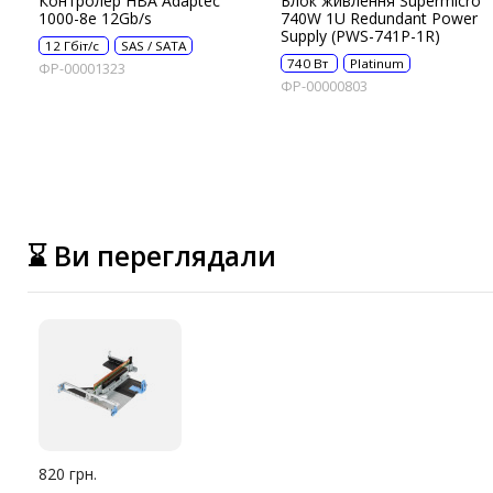
Контролер HBA Adaptec
Блок живлення Supermicro
1000-8e 12Gb/s
740W 1U Redundant Power
Supply (PWS-741P-1R)
12 Гбіт/с
SAS / SATA
740 Вт
Platinum
ФР-00001323
ФР-00000803
⌛ Ви переглядали
820 грн.