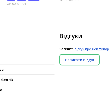
ФР-00001994
Відгуки
Залиште
відгук про цей товар
Написати відгук
ра
 Gen 13
Ie