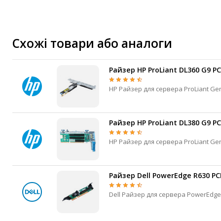
Маршрутизатори та комутатори
Мережеві карти
Wi-Fi і Bluetooth адаптери
Схожі товари або аналоги
Кабелі та роз'єми
Аксесуари
Райзер HP ProLiant DL360 G9 PC
Хаби і кардридери
Фильтри та стабілізатори
Павербанки
Кабелі, роз'єми, перехідники
Райзер HP ProLiant DL380 G9 PC
Аксесуари для ноутбуків
Акумулятори
Зовнішні блоки живлення
Периферійні пристрої
Райзер Dell PowerEdge R630 PC
Монітори
Клавіатури, миші, комплекти
Відеоспостереження