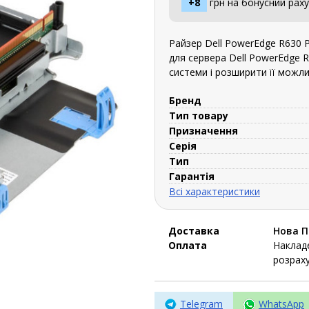
+8
грн на бонусний раху
Райзер Dell PowerEdge R630 P
для сервера Dell PowerEdge R
системи і розширити її можли
Бренд
Тип товару
Призначення
Серія
Тип
Гарантія
Всі характеристики
Доставка
Нова 
Оплата
Накладе
розраху
Telegram
WhatsApp