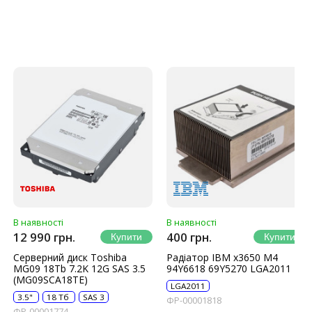
В наявності
В наявності
12 990 грн.
400 грн.
Серверний диск Toshiba
Радіатор IBM x3650 M4
MG09 18Tb 7.2K 12G SAS 3.5
94Y6618 69Y5270 LGA2011
(MG09SCA18TE)
LGA2011
3.5"
18 Тб
SAS 3
ФР-00001818
ФР-00001774