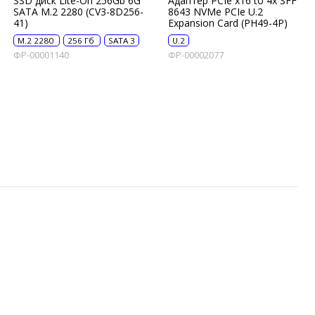
SSD диск Lite-On 256Gb 6G
Адаптер PCIe x16 to 4x SFF-
SATA M.2 2280 (CV3-8D256-
8643 NVMe PCIe U.2
41)
Expansion Card (PH49-4P)
M.2 2280
256 Гб
SATA 3
U.2
ФР-00001140
ФР-00002077