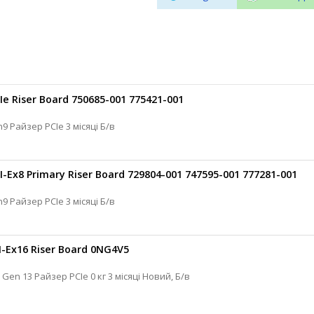
Ie Riser Board 750685-001 775421-001
HP Райзер для сервера ProLiant Gen9 Райзер PCIe 3 місяці Б/в
I-Ex8 Primary Riser Board 729804-001 747595-001 777281-001
HP Райзер для сервера ProLiant Gen9 Райзер PCIe 3 місяці Б/в
I-Ex16 Riser Board 0NG4V5
Dell Райзер для сервера PowerEdge Gen 13 Райзер PCIe 0 кг 3 місяці Новий, Б/в