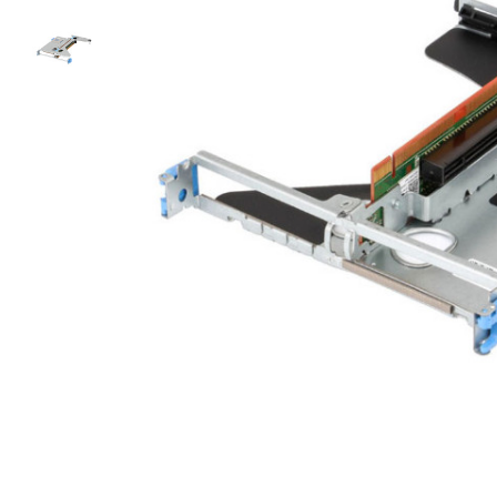
Материнські плати
Жорсткі диски та SSD
SAS диски
SATA диски
NVMe диски
Відеокарти
Блоки живлення
Контролери RAID
Кулери та системи охолодження
Корпуси
Кошики та салазки для жорстких дисків
Рейки та кріплення
Інші комплектуючі
Заглушки для корпусів
Мережеве обладнання