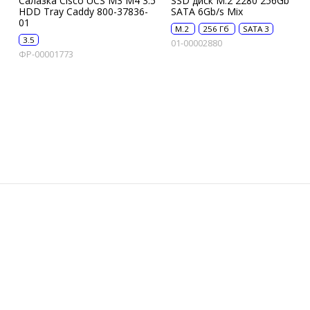
Салазка Cisco UCS M3 M4 3.5
SSD диск M.2 2280 256Gb
HDD Tray Caddy 800-37836-
SATA 6Gb/s Mix
01
M.2
256 Гб
SATA 3
3.5
01-00002880
ФР-00001773