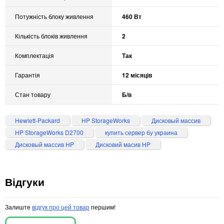
Потужність блоку живлення
460 Вт
Кількість блоків живлення
2
Комплектація
Так
Гарантія
12 місяців
Стан товару
Б/в
Hewlett-Packard
HP StorageWorks
Дисковый массив
HP StorageWorks D2700
купить сервер бу украина
Дисковый массив HP
Дисковий масив HP
Відгуки
Залиште
відгук про цей товар
першим!