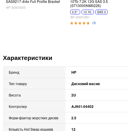
SAS9217-4i4e Full Profile Bracket
10Tb 7.2K 12G SAS 3.5
(ST10000NM0226)
ФР-00001605
3.5"
10 Тб
SAS 3
ФР-00001831
(3)
Характеристики
Бренд
HP
Тип товару
Дисковий масив
Висота
2U
Контролер
AJ941-04402
Форм-фактор жорстких дисків
2.5
Кількість Hot Swap кошиків
12