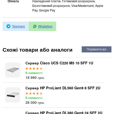
Автоматичні вимикачі
Оплата
Накладений платіж, Готівковий розрахунок,
Безготівковий розрахунок, Visa/Mastercard, Apple
Інвертори напруги
Pay, Google Pay
Акумулятори для ДБЖ
Telegram
WhatsApp
Схожі товари або аналоги
Сервер Cisco UCS C220 M5 10 SFF 1U
В наявності
18 990 грн.
Сервер HP ProLiant DL560 Gen9 8 SFF 2U
В наявності
28 000 грн.
Сервер HP ProLiant DL380 Gen9 24 SFF 2U