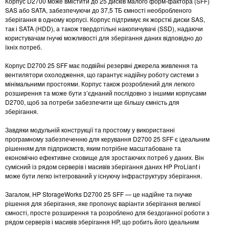
Корпус D2700 може вмістити до 25 дисків малого форм-фактора (SFF)
SAS або SATA, забезпечуючи до 37,5 ТБ ємності необробленого
зберігання в одному корпусі. Корпус підтримує як жорсткі диски SAS,
так і SATA (HDD), а також твердотільні накопичувачі (SSD), надаючи
користувачам гнучкі можливості для зберігання даних відповідно до
їхніх потреб.
Корпус D2700 25 SFF має подвійні резервні джерела живлення та
вентилятори охолодження, що гарантує надійну роботу системи з
мінімальними простоями. Корпус також розроблений для легкого
розширення та може бути з’єднаний послідовно з іншими корпусами
D2700, щоб за потреби забезпечити ще більшу ємність для
зберігання.
Завдяки модульній конструкції та простому у використанні
програмному забезпеченню для керування D2700 25 SFF є ідеальним
рішенням для підприємств, яким потрібне масштабоване та
економічно ефективне сховище для зростаючих потреб у даних. Він
сумісний із рядом серверів і масивів зберігання даних HP ProLiant і
може бути легко інтегрований у існуючу інфраструктуру зберігання.
Загалом, HP StorageWorks D2700 25 SFF — це надійне та гнучке
рішення для зберігання, яке пропонує варіанти зберігання великої
ємності, просте розширення та розроблено для бездоганної роботи з
рядом серверів і масивів зберігання HP, що робить його ідеальним