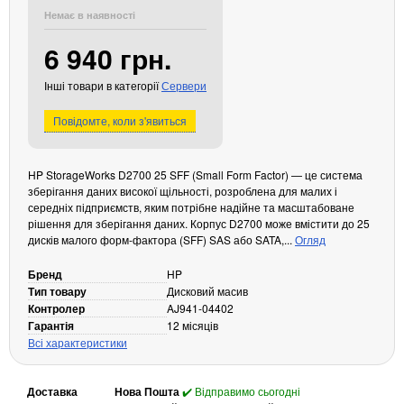
Немає в наявності
Кабелі та роз'єми
6 940 грн.
Аксесуари
Хаби і кардридери
Інші товари в категорії
Сервери
Фильтри та стабілізатори
Повідомте, коли з'явиться
Павербанки
Кабелі, роз'єми, перехідники
Аксесуари для ноутбуків
HP StorageWorks D2700 25 SFF (Small Form Factor) — це система
Акумулятори
зберігання даних високої щільності, розроблена для малих і
середніх підприємств, яким потрібне надійне та масштабоване
Зовнішні блоки живлення
рішення для зберігання даних. Корпус D2700 може вмістити до 25
дисків малого форм-фактора (SFF) SAS або SATA,...
Огляд
Периферійні пристрої
Монітори
Бренд
HP
Тип товару
Дисковий масив
Клавіатури, миші, комплекти
Контролер
AJ941-04402
Відеоспостереження
Гарантія
12 місяців
Всі характеристики
IP-камери
Автономне живлення
Доставка
Нова Пошта
✔️ Відправимо сьогодні