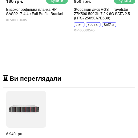
180 грн.
950 грн.
Високопрофільна планка HP
Жорсткий диск HGST Travelstar
SAS9217-4i4e Full Profile Bracket
Z7K500 500Gb 7.2K 6G SATA 2.5
(HTS725050A7E630)
ФР-00001605
2.5"
500 Гб
SATA 3
ФР-00000545
⌛ Ви переглядали
6 940 грн.