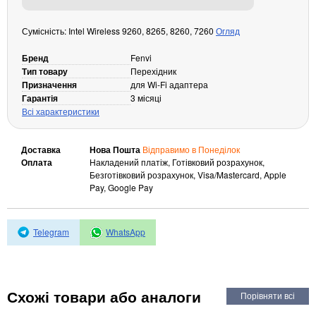
Кабелі та роз'єми
Сумісність: Intel Wireless 9260, 8265, 8260, 7260
Огляд
Аксесуари
Бренд
Fenvi
Хаби і кардридери
Тип товару
Перехідник
Фильтри та стабілізатори
Призначення
для Wi-Fi адаптера
Павербанки
Гарантія
3 місяці
Всі характеристики
Кабелі, роз'єми, перехідники
Аксесуари для ноутбуків
Акумулятори
Доставка
Нова Пошта
Відправимо в Понеділок
Оплата
Накладений платіж, Готівковий розрахунок,
Зовнішні блоки живлення
Безготівковий розрахунок, Visa/Mastercard, Apple
Pay, Google Pay
Периферійні пристрої
Монітори
Клавіатури, миші, комплекти
Telegram
WhatsApp
Відеоспостереження
IP-камери
Схожі товари або аналоги
Автономне живлення