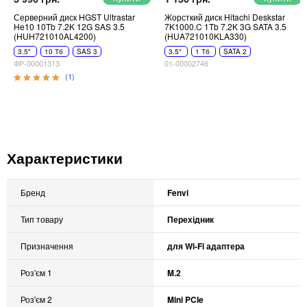
Серверний диск HGST Ultrastar
Жорсткий диск Hitachi Deskstar
He10 10Tb 7.2K 12G SAS 3.5
7K1000.C 1Tb 7.2K 3G SATA 3.5
(HUH721010AL4200)
(HUA721010KLA330)
3.5"
10 Тб
SAS 3
3.5"
1 Тб
SATA 2
ФР-00001313
01-00002746
(1)
Характеристики
Бренд
Fenvi
Тип товару
Перехідник
Призначення
для Wi-Fi адаптера
Роз'єм 1
M.2
Роз'єм 2
Mini PCIe