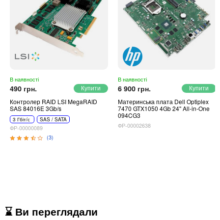
В наявності
В наявності
490 грн.
6 900 грн.
Контролер RAID LSI MegaRAID
Материнська плата Dell Optiplex
SAS 84016E 3Gb/s
7470 GTX1050 4Gb 24" All-in-One
094CG3
3 Гбіт/с
SAS / SATA
ФР-00002638
ФР-00000089
(3)
⌛ Ви переглядали