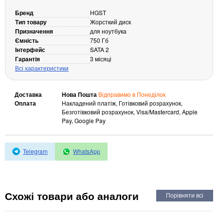
Кабелі та роз'єми
Бренд
HGST
Тип товару
Жорсткий диск
Аксесуари
Призначення
для ноутбука
Ємність
750 Гб
Хаби і кардридери
Інтерфейс
SATA 2
Фильтри та стабілізатори
Гарантія
3 місяці
Павербанки
Всі характеристики
Кабелі, роз'єми, перехідники
Аксесуари для ноутбуків
Доставка
Нова Пошта
Відправимо в Понеділок
Акумулятори
Оплата
Накладений платіж, Готівковий розрахунок,
Безготівковий розрахунок, Visa/Mastercard, Apple
Зовнішні блоки живлення
Pay, Google Pay
Периферійні пристрої
Монітори
Telegram
WhatsApp
Клавіатури, миші, комплекти
Відеоспостереження
IP-камери
Схожі товари або аналоги
Автономне живлення