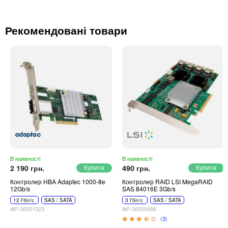
Рекомендовані товари
В наявності
В наявності
2 190 грн.
490 грн.
Контролер HBA Adaptec 1000-8e
Контролер RAID LSI MegaRAID
12Gb/s
SAS 84016E 3Gb/s
12 Гбіт/с
SAS / SATA
3 Гбіт/с
SAS / SATA
ФР-00001323
ФР-00000089
(3)