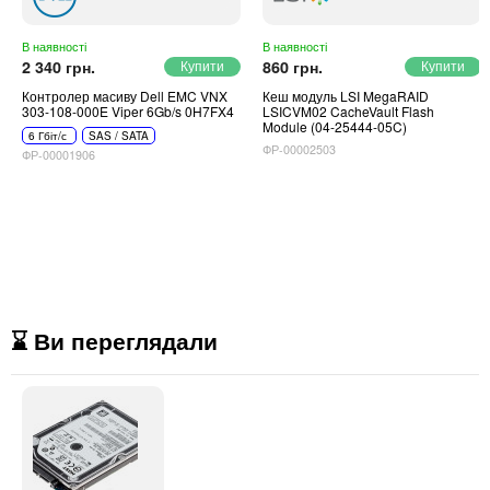
В наявності
В наявності
2 340 грн.
860 грн.
Контролер масиву Dell EMC VNX
Кеш модуль LSI MegaRAID
303-108-000E Viper 6Gb/s 0H7FX4
LSICVM02 CacheVault Flash
Module (04-25444-05C)
6 Гбіт/с
SAS / SATA
ФР-00002503
ФР-00001906
⌛ Ви переглядали