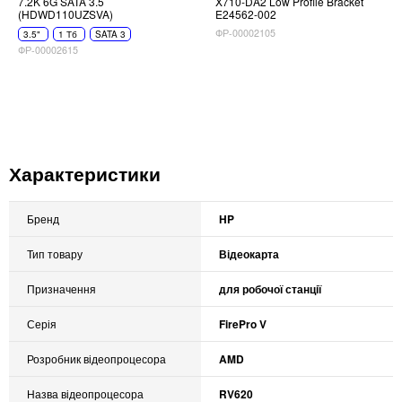
7.2K 6G SATA 3.5
X710-DA2 Low Profile Bracket
(HDWD110UZSVA)
E24562-002
ФР-00002105
3.5"
1 Тб
SATA 3
ФР-00002615
Характеристики
Бренд
HP
Тип товару
Відеокарта
Призначення
для робочої станції
Серія
FirePro V
Розробник відеопроцесора
AMD
Назва відеопроцесора
RV620