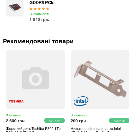
Автоматичні вимикачі
GDDR5 PCIe
Інвертори напруги
В наявності
Акумулятори для ДБЖ
1 840 грн.
Рекомендовані товари
В наявності
В наявності
2 600 грн.
200 грн.
Жорсткий диск Toshiba P300 1Tb
Низькопрофільна планка Intel