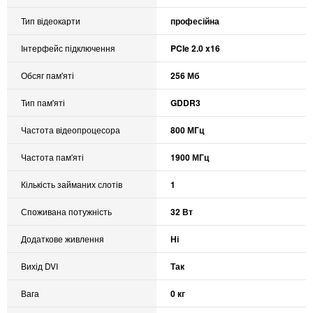
Тип відеокарти
професійна
Інтерфейс підключення
PCIe 2.0 x16
Обсяг пам'яті
256 Мб
Тип пам'яті
GDDR3
Частота відеопроцесора
800 МГц
Частота пам'яті
1900 МГц
Кількість займаних слотів
1
Споживана потужність
32 Вт
Додаткове живлення
Ні
Вихід DVI
Так
Вага
0 кг