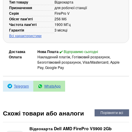
Тип товару
Відеокарта
Кабелі та роз'єми
Призначення
для робочої станції
Серія
FirePro V
Аксесуари
Обсяг пам'яті
256 Мб
Частота пам'яті
1900 МГц
Хаби і кардридери
Гарантія
3 місяці
Фильтри та стабілізатори
Всі характеристики
Павербанки
Кабелі, роз'єми, перехідники
Доставка
Нова Пошта
✔️ Відправимо сьогодні
Аксесуари для ноутбуків
Оплата
Накладений платіж, Готівковий розрахунок,
Безготівковий розрахунок, Visa/Mastercard, Apple
Акумулятори
Pay, Google Pay
Зовнішні блоки живлення
Периферійні пристрої
Telegram
WhatsApp
Монітори
Клавіатури, миші, комплекти
Відеоспостереження
Схожі товари або аналоги
IP-камери
Автономне живлення
Відеокарта Dell AMD FirePro V5900 2Gb