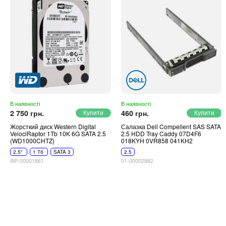
В наявності
В наявності
2 750 грн.
460 грн.
Жорсткий диск Western Digital
Салазка Dell Compellent SAS SATA
VelociRaptor 1Tb 10K 6G SATA 2.5
2.5 HDD Tray Caddy 07D4F6
(WD1000CHTZ)
018KYH 0VR858 041KH2
2.5"
1 Тб
SATA 3
2.5
ФР-00001861
01-00002882