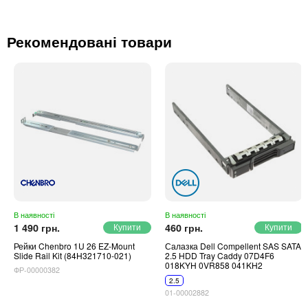
Рекомендовані товари
В наявності
В наявності
1 490 грн.
460 грн.
Рейки Chenbro 1U 26 EZ-Mount
Салазка Dell Compellent SAS SATA
Slide Rail Kit (84H321710-021)
2.5 HDD Tray Caddy 07D4F6
018KYH 0VR858 041KH2
ФР-00000382
2.5
01-00002882