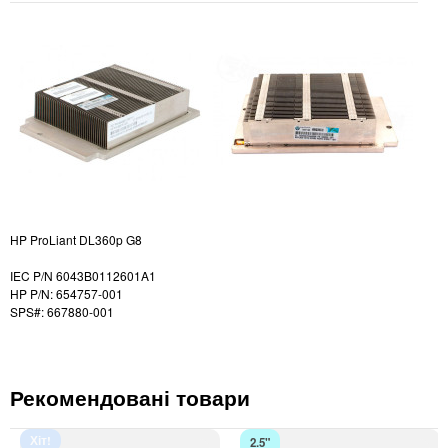
HP ProLiant DL360p G8
IEC P/N 6043B0112601A1
HP P/N: 654757-001
SPS#: 667880-001
Рекомендовані товари
Хіт!
2.5"