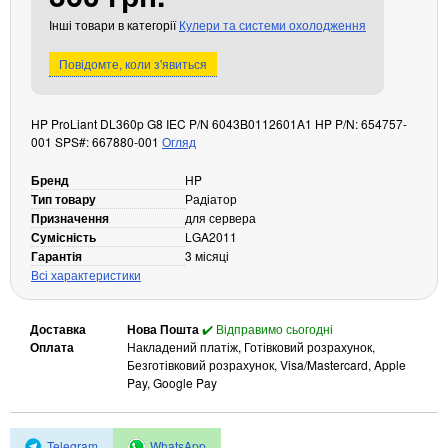
Кабелі та роз'єми
Інші товари в категорії
Кулери та системи охолодження
Аксесуари
Повідомте, коли з'явиться
Хаби і кардридери
Фильтри та стабілізатори
HP ProLiant DL360p G8 IEC P/N 6043B0112601A1 HP P/N: 654757-
Павербанки
001 SPS#: 667880-001
Огляд
Кабелі, роз'єми, перехідники
Бренд
HP
Аксесуари для ноутбуків
Тип товару
Радіатор
Акумулятори
Призначення
для сервера
Зовнішні блоки живлення
Сумісність
LGA2011
Гарантія
3 місяці
Периферійні пристрої
Всі характеристики
Монітори
Клавіатури, миші, комплекти
Доставка
Нова Пошта
✔️ Відправимо сьогодні
Оплата
Накладений платіж, Готівковий розрахунок,
Відеоспостереження
Безготівковий розрахунок, Visa/Mastercard, Apple
Pay, Google Pay
IP-камери
Автономне живлення
Telegram
WhatsApp