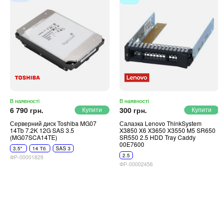
В наявності
В наявності
6 790 грн.
300 грн.
Серверний диск Toshiba MG07
Салазка Lenovo ThinkSystem
14Tb 7.2K 12G SAS 3.5
X3850 X6 X3650 X3550 M5 SR650
(MG07SCA14TE)
SR550 2.5 HDD Tray Caddy
00E7600
3.5"
14 Тб
SAS 3
2.5
ФР-00001829
ФР-00002456