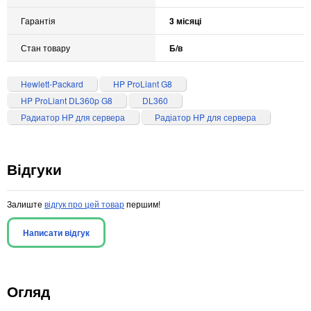
Гарантія
3 місяці
Стан товару
Б/в
Hewlett-Packard
HP ProLiant G8
HP ProLiant DL360p G8
DL360
Радиатор HP для сервера
Радіатор HP для сервера
Відгуки
Залиште
відгук про цей товар
першим!
Написати відгук
Огляд