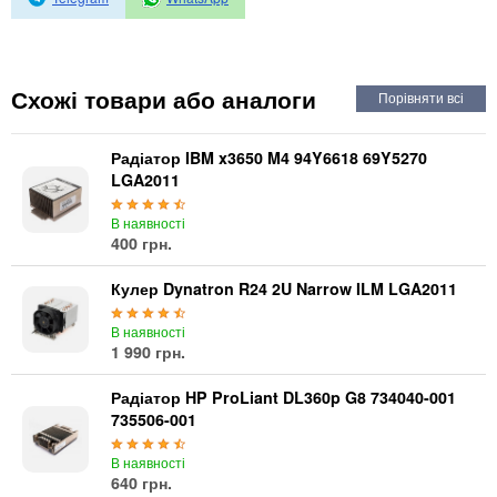
Автоматичні вимикачі
Інвертори напруги
Акумулятори для ДБЖ
Схожі товари або аналоги
Радіатор IBM x3650 M4 94Y6618 69Y5270
LGA2011
В наявності
400 грн.
Кулер Dynatron R24 2U Narrow ILM LGA2011
В наявності
1 990 грн.
Радіатор HP ProLiant DL360p G8 734040-001
735506-001
В наявності
640 грн.