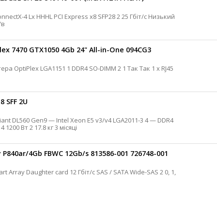
офіль 3 місяці Б/в
ex 7470 GTX1050 4Gb 24" All-in-One 094CG3
8 SFF 2U
RDIMM 48 2.5 8 2 х RJ45 1/10 Гбіт/с iLO 4 1200 Вт 2 17.8 кг 3 місяці
 P840ar/4Gb FBWC 12Gb/s 813586-001 726748-001