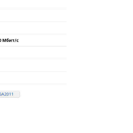
0 Мбит/с
GA2011