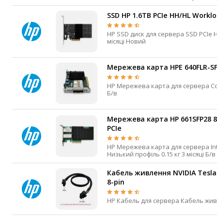
IP-камери
SSD HP 1.6TB PCIe HH/HL Worklo
Автономне живлення
HP SSD диск для сервера SSD PCIe HHHL 1.6 Тб PCI-E x8 2600 МБ/с 1100 МБ/с 2 млн. годин 3
місяці Новий
Автоматичні вимикачі
Інвертори напруги
Мережева карта HPE 640FLR-SF
Акумулятори для ДБЖ
HP Мережева карта для сервера ConnectX-4 Lx Flexible LOM PCIe 3.0 x8 SFP28 25 Гбіт/с 30 днів
Б/в
Мережева карта HP 661SFP28 87
PCIe
HP Мережева карта для сервера Intel Ethernet 700 HHHL PCIe 3.0 x8 SFP28 25 Гбіт/с Так
Низький профіль 0.15 кг 3 місяці Б/в
Кабель живлення NVIDIA Tesla
8-pin