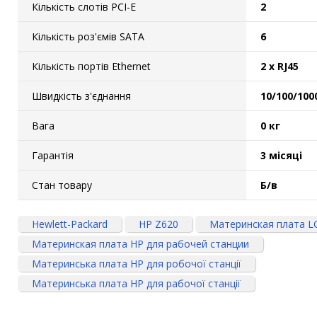
Кількість слотів PCI-E
2
Кількість роз'ємів SATA
6
Кількість портів Ethernet
2 х RJ45
Швидкість з'єднання
10/100/100
Вага
0 кг
Гарантія
3 місяці
Стан товару
Б/в
Hewlett-Packard
HP Z620
Материнская плата L
Материнская плата HP для рабочей станции
Материнська плата HP для робочої станції
Материнська плата HP для рабочої станції