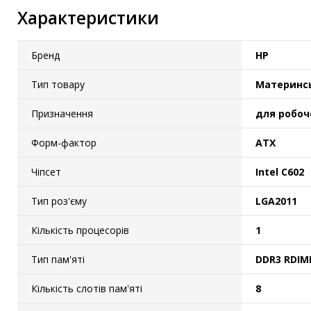
Характеристики
Бренд
HP
Тип товару
Материнс
Призначення
для робочо
Форм-фактор
ATX
Чіпсет
Intel C602
Тип роз'єму
LGA2011
Кількість процесорів
1
Тип пам'яті
DDR3 RDI
Кількість слотів пам'яті
8