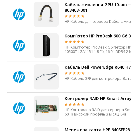
Кабель живлення GPU 10-pin — 
803403-001
Комп'ютер HP ProDesk 600 G6 D
HP Компʼютер ProDesk G6 Nettop HP ProDesk 600 G6 Intel Core 10-го покоління Intel Core i5-
10500T LGA1151 1 8 Гб, 16 Гб DDR4 2 Intel UHD 630 SSD 256 Гб Win 10 Pro 1 х RJ45 100/1000 Мбіт/с
Yes Yes 3 місяці Б/в
Кабель Dell PowerEdge R640 H7
Контролер RAID HP Smart Array
HP Контролер RAID для сервера Smart Array HHHL 6 Гбіт/с SAS / SATA Wide-SAS 2 0, 1, 5, 6, 10, 50,
60 Ні Високий профіль 3 місяці Б/в
Мережева карта HPE 640SFP28 