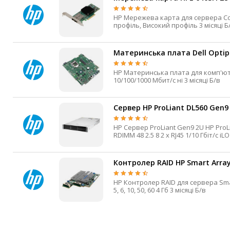
HP Мережева карта для сервера ConnectX-4 Lx HHHL PCI Express x8 SFP28 2 25 Гбіт/с Низький
профіль, Високий пр
Материнська плата Dell Optipl
HP Материнська плата для комп'ютера OptiPlex LGA1151 1 DDR4 SO-DIMM 2 1 Так Так 1 х RJ45
10/100/1000 Мбит/с ні 3 місяці Б/в
Сервер HP ProLiant DL560 Gen9 
HP Сервер ProLiant Gen9 2U HP ProLiant DL560 Gen9 — Intel Xeon E5 v3/v4 LGA2011-3 4 — DDR4
Контролер RAID HP Smart Array
HP Контролер RAID для сервера Smart Array Daughter card 12 Гбіт/с SAS / SATA Wide-SAS 2 0, 1,
5, 6, 10, 50, 60 4 Гб 3 місяці Б/в