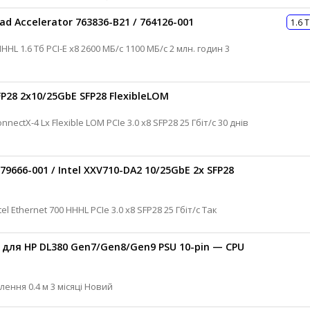
ad Accelerator 763836-B21 / 764126-001
1.6 
P28 2x10/25GbE SFP28 FlexibleLOM
9666-001 / Intel XXV710-DA2 10/25GbE 2x SFP28
 для HP DL380 Gen7/Gen8/Gen9 PSU 10-pin — CPU
HP Кабель для сервера Кабель живлення 0.4 м 3 місяці Новий