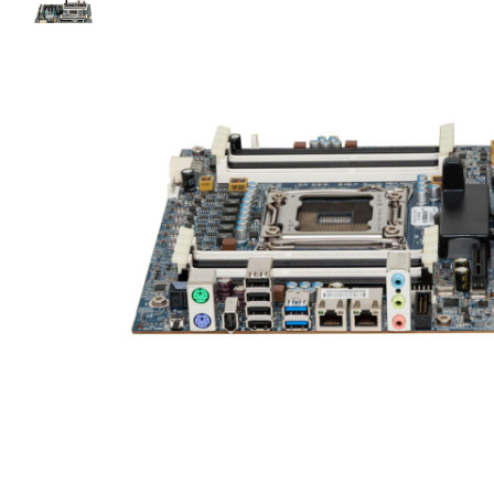
Материнські плати
Жорсткі диски та SSD
SAS диски
SATA диски
NVMe диски
Відеокарти
Блоки живлення
Контролери RAID
Кулери та системи охолодження
Корпуси
Кошики та салазки для жорстких дисків
Рейки та кріплення
Інші комплектуючі
Заглушки для корпусів
Мережеве обладнання