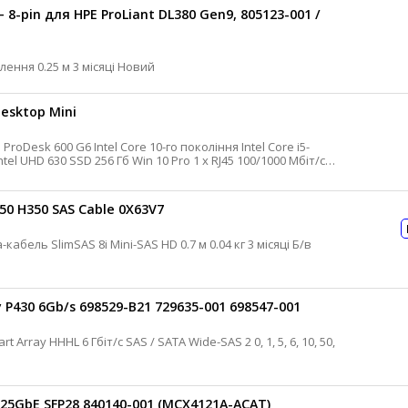
8-pin для HPE ProLiant DL380 Gen9, 805123-001 /
HP Кабель для сервера Кабель живлення 0.25 м 3 місяці Новий
esktop Mini
50 H350 SAS Cable 0X63V7
HP Кабель SFF для контролера Дата-кабель SlimSAS 8i Mini-SAS HD 0.7 м 0.04 кг 3 місяці Б/в
 P430 6Gb/s 698529-B21 729635-001 698547-001
25GbE SFP28 840140-001 (MCX4121A-ACAT)