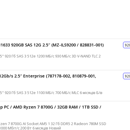
33 920GB SAS 12G 2.5″ (MZ-ILS9200 / 828831-001)
92
Gb/s 2.5″ Enterprise (787178-002, 810879-001,
92
HP SSD диск для сервера SSD SAS 2.5" 920 Гб SAS 3 512e 1100 МБ/с 700 МБ/с MLC 6 місяців Б/в
 PC / AMD Ryzen 7 8700G / 32GB RAM / 1TB SSD /
NVMe 1 Тб Win 11 Home 1 х RJ45 100/1000 Мбіт/с 200 Вт 6 місяців Новий