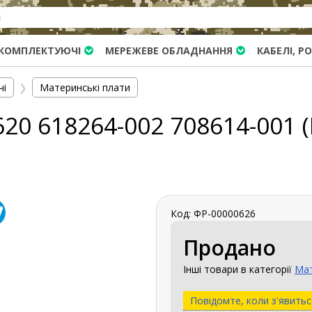
КОМПЛЕКТУЮЧІ
МЕРЕЖЕВЕ ОБЛАДНАННЯ
КАБЕЛІ, Р
чі
❯
Материнські плати
0 618264-002 708614-001 (LG
Код: ФР-00000626
Продано
Інші товари в категорії
Мат
Повідомте, коли з'явитьс