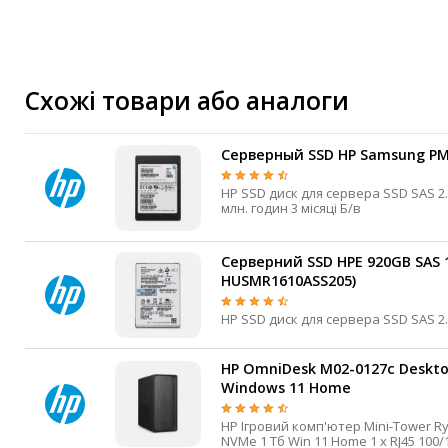
Маршрутизатори та комутатори
Мережеві карти
Wi-Fi і Bluetooth адаптери
Кабелі та роз'єми
Схожі товари або аналоги
Аксесуари
Хаби і кардридери
Серверный SSD HP Samsung PM16
Фильтри та стабілізатори
HP SSD диск для сервера SSD SAS 2.5" 920 Гб SAS 3 512e 1200 МБ/с 930 МБ/с 3D V-NAND TLC 2
Павербанки
млн. годин 3 місяці Б/в
Кабелі, роз'єми, перехідники
Аксесуари для ноутбуків
Серверний SSD HPE 920GB SAS 12
HUSMR1610ASS205)
Акумулятори
Зовнішні блоки живлення
Периферійні пристрої
HP OmniDesk M02-0127c Desktop
Монітори
Windows 11 Home
Клавіатури, миші, комплекти
HP Ігровий комп'ютер Mini-Tower Ryzen 7 8700G AI Socket AM5 1 32 Гб DDR5 2 Radeon 780M SSD
Відеоспостереження