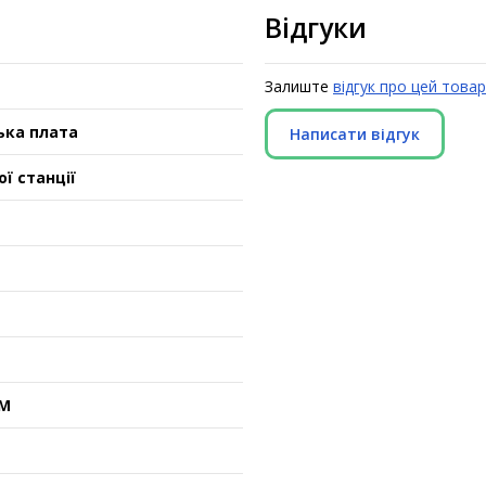
Відгуки
Залиште
відгук про цей товар
ька плата
Написати відгук
ї станції
MM