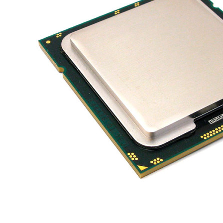
Материнські плати
Жорсткі диски та SSD
SAS диски
SATA диски
NVMe диски
Відеокарти
Блоки живлення
Контролери RAID
Кулери та системи охолодження
Корпуси
Кошики та салазки для жорстких дисків
Рейки та кріплення
Інші комплектуючі
Заглушки для корпусів
Мережеве обладнання