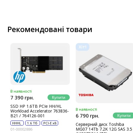
Маршрутизатори та комутатори
Мережеві карти
Wi-Fi і Bluetooth адаптери
Кабелі та роз'єми
Рекомендовані товари
Аксесуари
Хаби і кардридери
Хіт!
Фильтри та стабілізатори
Павербанки
Кабелі, роз'єми, перехідники
Аксесуари для ноутбуків
Акумулятори
В наявності
Зовнішні блоки живлення
7 390 грн.
Периферійні пристрої
SSD HP 1.6TB PCIe HH/HL
В наявності
Workload Accelerator 763836-
Монітори
6 790 грн.
B21 / 764126-001
Клавіатури, миші, комплекти
HHHL
1.6 Тб
PCI-E x8
Серверний диск Toshiba
MG07 14Tb 7.2K 12G SAS 3.5
01-00002886
Відеоспостереження