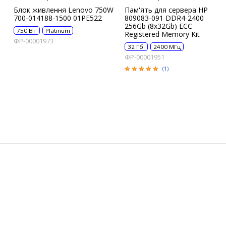
Блок живлення Lenovo 750W
Пам'ять для сервера HP
700-014188-1500 01PE522
809083-091 DDR4-2400
256Gb (8x32Gb) ECC
750 Вт
Platinum
Registered Memory Kit
ФР-00001973
32 Гб
2400 МГц
ФР-00001951
(1)