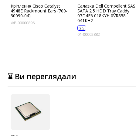
Кріплення Cisco Catalyst
Салазка Dell Compellent SAS
4948E Rackmount Ears (700-
SATA 2.5 HDD Tray Caddy
30090-04)
07D4F6 018KYH 0VR858
041KH2
ФР-00000896
2.5
01-00002882
⌛ Ви переглядали