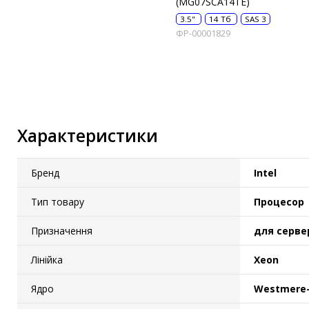
(MG07SCA14TE)
IP-камери
3.5"
14 Тб
SAS 3
ФР-00001829
Автономне живлення
Автоматичні вимикачі
Інвертори напруги
Акумулятори для ДБЖ
Характеристики
Бренд
Intel
Тип товару
Процесор
Призначення
для серве
Лінійка
Xeon
Ядро
Westmere-