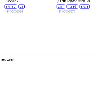
LGA3647
(STHB1200S5xeF010)
3,6 ГГц
24
2.5"
1.2 Тб
SAS 3
ФР-00002593
ФР-00002676
першим!