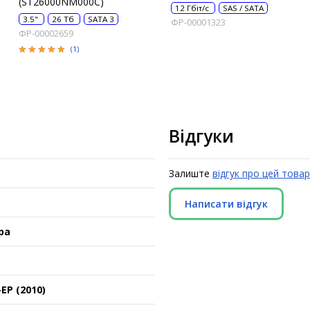
(ST26000NM000C)
12 Гбіт/с
SAS / SATA
3.5"
26 Тб
SATA 3
ФР-00001323
ФР-00002659
(1)
Відгуки
Залиште
відгук про цей товар
Написати відгук
ра
EP (2010)