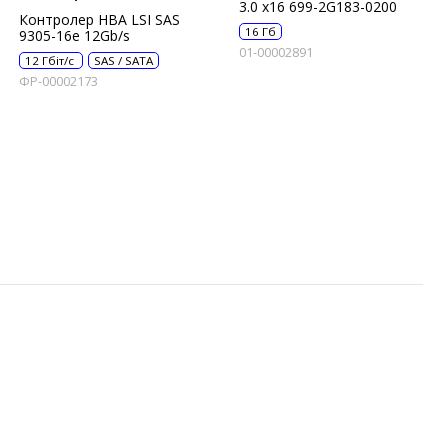
3.0 x16 699-2G183-0200
Контролер HBA LSI SAS
16 Гб
9305-16e 12Gb/s
01-00002891
12 Гбіт/с
SAS / SATA
ФР-00002173