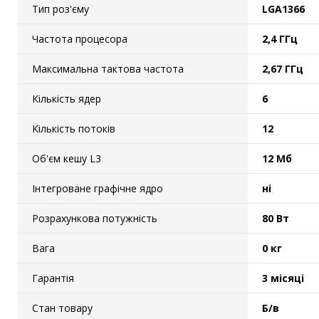
Тип роз'єму
LGA1366
Частота процесора
2,4 ГГц
Максимальна тактова частота
2,67 ГГц
Кількість ядер
6
Кількість потоків
12
Об'єм кешу L3
12 Мб
Інтегроване графічне ядро
ні
Розрахункова потужність
80 Вт
Вага
0 кг
Гарантія
3 місяці
Стан товару
Б/в