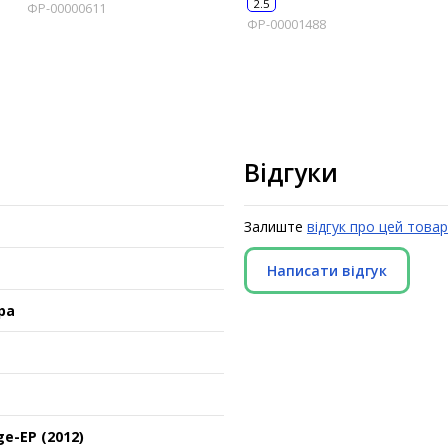
2.5
ФР-00000611
ФР-00001488
Відгуки
Залиште
відгук про цей товар
Написати відгук
ра
ge-EP (2012)