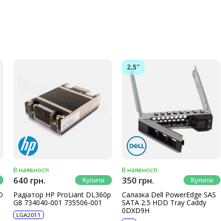
2.5"
В наявності
В наявності
640 грн.
350 грн.
D
Радіатор HP ProLiant DL360p
Салазка Dell PowerEdge SAS
G8 734040-001 735506-001
SATA 2.5 HDD Tray Caddy
0DXD9H
LGA2011