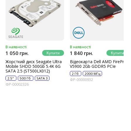
В наявності
В наявності
1 050 грн.
1 840 грн.
Жорсткий диск Seagate Ultra
Відеокарта Dell AMD FirePro
Mobile SHDD 500Gb 5.4K 6G
V5900 2Gb GDDR5 PCIe
SATA 2.5 (ST500LX012)
2 Гб
2000 МГц
2.5"
500 Гб
SATA 3
ФР-00000932
ФР-00002326