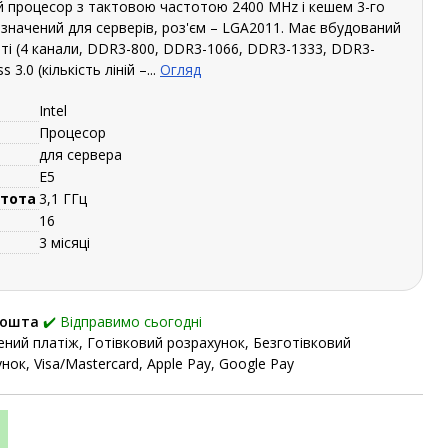
ний процесор з тактовою частотою 2400 MHz і кешем 3-го
изначений для серверів, роз'єм – LGA2011. Має вбудований
ті (4 канали, DDR3-800, DDR3-1066, DDR3-1333, DDR3-
3.0 (кількість ліній –...
Огляд
Intel
Процесор
для сервера
E5
стота
3,1 ГГц
16
3 місяці
Пошта
✔️ Відправимо сьогодні
ний платіж, Готівковий розрахунок, Безготівковий
нок, Visa/Mastercard, Apple Pay, Google Pay