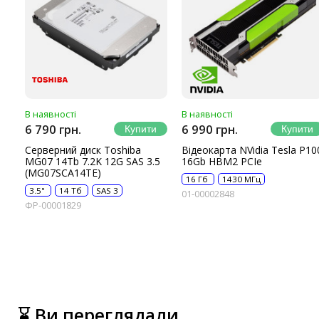
В наявності
В наявності
6 790 грн.
6 990 грн.
Серверний диск Toshiba
Відеокарта NVidia Tesla P10
MG07 14Tb 7.2K 12G SAS 3.5
16Gb HBM2 PCIe
(MG07SCA14TE)
16 Гб
1430 МГц
3.5"
14 Тб
SAS 3
01-00002848
ФР-00001829
⌛ Ви переглядали