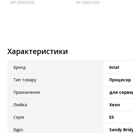
ФР-00002509
ФР-00001539
IP-камери
Автономне живлення
Автоматичні вимикачі
Інвертори напруги
Акумулятори для ДБЖ
Характеристики
Бренд
Intel
Тип товару
Процесор
Призначення
для серве
Лінійка
Xeon
Серія
E5
Ядро
Sandy Brid