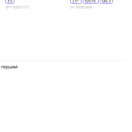
3.5
2.5"
920 Гб
SAS 3
ФР-00001773
01-00002899
першим!