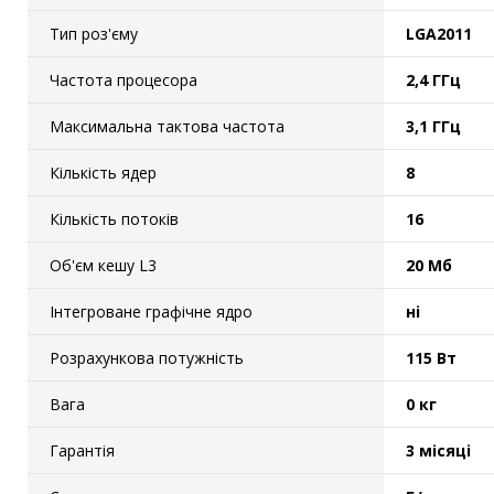
Тип роз'єму
LGA2011
Частота процесора
2,4 ГГц
Максимальна тактова частота
3,1 ГГц
Кількість ядер
8
Кількість потоків
16
Об'єм кешу L3
20 Мб
Інтегроване графічне ядро
ні
Розрахункова потужність
115 Вт
Вага
0 кг
Гарантія
3 місяці