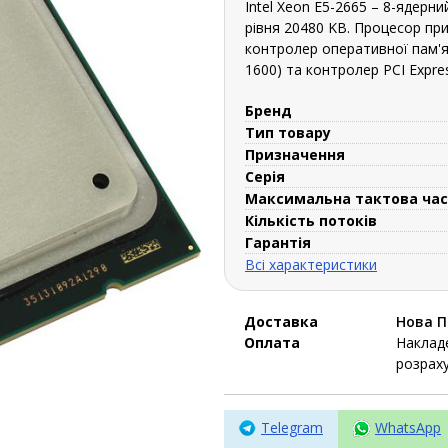
Intel Xeon E5-2665 – 8-ядер
рівня 20480 KB. Процесор пр
контролер оперативної пам'я
1600) та контролер PCI Express 
Бренд
Тип товару
Призначення
Серія
Максимальна тактова ча
Кількість потоків
Гарантія
Всі характеристики
Доставка
Нова 
Оплата
Накладе
розраху
Telegram
WhatsApp