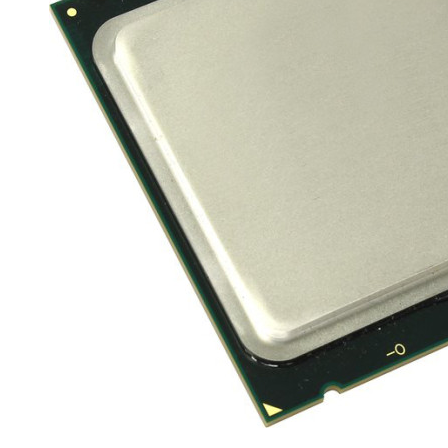
Материнські плати
Жорсткі диски та SSD
SAS диски
SATA диски
NVMe диски
Відеокарти
Блоки живлення
Контролери RAID
Кулери та системи охолодження
Корпуси
Кошики та салазки для жорстких дисків
Рейки та кріплення
Інші комплектуючі
Заглушки для корпусів
Мережеве обладнання