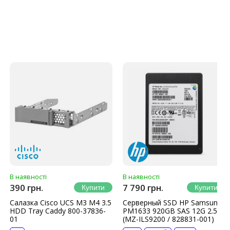
В наявності
В наявності
390 грн.
7 790 грн.
Салазка Cisco UCS M3 M4 3.5
Серверный SSD HP Samsung
HDD Tray Caddy 800-37836-
PM1633 920GB SAS 12G 2.5″
01
(MZ-ILS9200 / 828831-001)