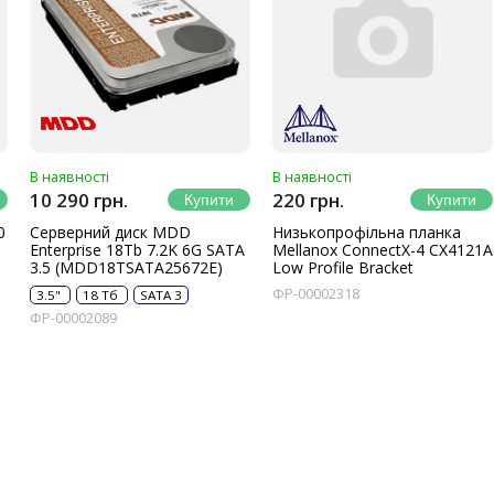
В наявності
В наявності
10 290 грн.
220 грн.
0
Серверний диск MDD
Низькопрофільна планка
Enterprise 18Tb 7.2K 6G SATA
Mellanox ConnectX-4 CX4121A
3.5 (MDD18TSATA25672E)
Low Profile Bracket
ФР-00002318
3.5"
18 Тб
SATA 3
ФР-00002089