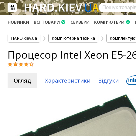
×
Вхід
|
Реєстрація
(097)-938-03-73
Telegram
WhatsApp
НОВИНКИ
ВСІ ТОВАРИ
СЕРВЕРИ
КОМП'ЮТЕРИ
HARD.KIEV.UA
HARD.kiev.ua
❯
Комп'ютерна техніка
❯
Комплектую
Послуги
Процесор Intel Xeon E5-
Повернення / Обмін
Доставка та оплата
Комп'ютери
Огляд
Характеристики
Відгуки
Ноутбуки
Моноблоки
Персональні комп'ютери
Сервери
Комплектуючі
Процесори (CPU)
Оперативна пам'ять