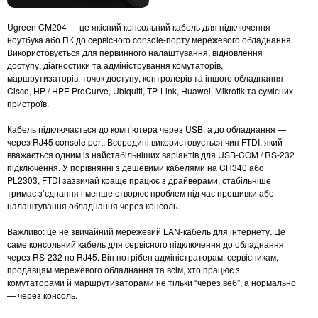
Ugreen CM204 — це якісний консольний кабель для підключення
ноутбука або ПК до сервісного console-порту мережевого обладнання.
Використовується для первинного налаштування, відновлення
доступу, діагностики та адміністрування комутаторів,
маршрутизаторів, точок доступу, контролерів та іншого обладнання
Cisco, HP / HPE ProCurve, Ubiquiti, TP-Link, Huawei, Mikrotik та сумісних
пристроїв.
Кабель підключається до комп’ютера через USB, а до обладнання —
через RJ45 console port. Всередині використовується чип FTDI, який
вважається одним із найстабільніших варіантів для USB-COM / RS-232
підключення. У порівнянні з дешевими кабелями на CH340 або
PL2303, FTDI зазвичай краще працює з драйверами, стабільніше
тримає з’єднання і менше створює проблем під час прошивки або
налаштування обладнання через консоль.
Важливо: це не звичайний мережевий LAN-кабель для інтернету. Це
саме консольний кабель для сервісного підключення до обладнання
через RS-232 по RJ45. Він потрібен адміністраторам, сервісникам,
продавцям мережевого обладнання та всім, хто працює з
комутаторами й маршрутизаторами не тільки “через веб”, а нормально
— через консоль.