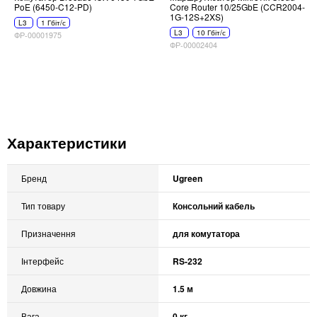
PoE (6450-C12-PD)
Core Router 10/25GbE (CCR2004-
1G-12S+2XS)
L3
1 Гбіт/с
L3
10 Гбіт/с
ФР-00001975
ФР-00002404
Характеристики
Бренд
Ugreen
Тип товару
Консольний кабель
Призначення
для комутатора
Інтерфейс
RS-232
Довжина
1.5 м
Вага
0 кг