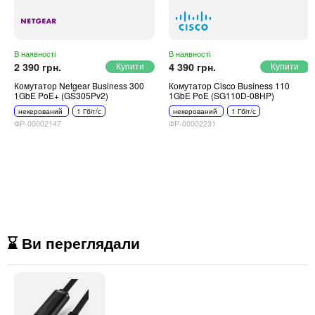
В наявності
В наявності
2 390 грн.
4 390 грн.
Комутатор Netgear Business 300
Комутатор Cisco Business 110
1GbE PoE+ (GS305Pv2)
1GbE PoE (SG110D-08HP)
некерований
1 Гбіт/с
некерований
1 Гбіт/с
ФР-00002147
ФР-00002231
⌛ Ви переглядали