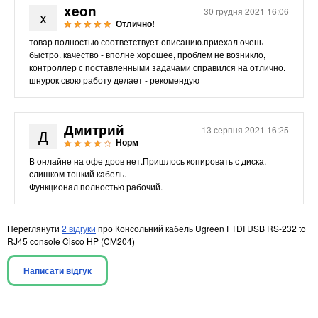
xeon
30 грудня 2021 16:06
x
Отлично!
товар полностью соответствует описанию.приехал очень
быстро. качество - вполне хорошее, проблем не возникло,
контроллер с поставленными задачами справился на отлично.
шнурок свою работу делает - рекомендую
Дмитрий
13 серпня 2021 16:25
Д
Норм
В онлайне на офе дров нет.Пришлось копировать с диска.
слишком тонкий кабель.
Функционал полностью рабочий.
Переглянути
2 відгуки
про Консольний кабель Ugreen FTDI USB RS-232 to
RJ45 console Cisco HP (CM204)
Написати відгук