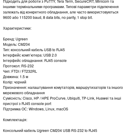
Підходить для роботи з PuTTY, Tera Term, SecureCRT, Minicom та
іншими термінальними програмами. Типові параметри підключення
залежать від конкретного обладнання, але часто використовуються
9600 або 115200 baud, 8 data bits, no parity, 1 stop bit.
Характеристики:
Бренд: Ugreen
Модель: CM204
Тип: консольний кабель USB to RJ45
Інтерфейс комп’ютера: USB 2.0
Інтерфейс обладнання: RJ45 console
Протокол: RS-232
Чип: FTDI / FT232RL
Довжина: 1.5 м
Колір: чорний
Призначення: налаштування комутаторів, маршрутизаторів та іншого
мережевого обладнання
Сумісність: Cisco, HP / HPE ProCurve, Ubiquiti, TP-Link, Huawei та інші
пристрої з RJ45 console port
Підтримка ОС: Windows, Linux, macOS
Комплектація:
Консольний кабель Ugreen CM204 USB RS-232 to RJ45