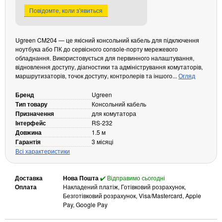
Повідомте, коли з'явиться
Кабелі та роз'єми
Аксесуари
Ugreen CM204 — це якісний консольний кабель для підключення
Хаби і кардридери
ноутбука або ПК до сервісного console-порту мережевого
Фильтри та стабілізатори
обладнання. Використовується для первинного налаштування,
відновлення доступу, діагностики та адміністрування комутаторів,
Павербанки
маршрутизаторів, точок доступу, контролерів та іншого...
Огляд
Кабелі, роз'єми, перехідники
Аксесуари для ноутбуків
Бренд
Ugreen
Тип товару
Консольний кабель
Акумулятори
Призначення
для комутатора
Зовнішні блоки живлення
Інтерфейс
RS-232
Довжина
1.5 м
Периферійні пристрої
Гарантія
3 місяці
Монітори
Всі характеристики
Клавіатури, миші, комплекти
Відеоспостереження
Доставка
Нова Пошта
✔️ Відправимо сьогодні
Оплата
Накладений платіж, Готівковий розрахунок,
IP-камери
Безготівковий розрахунок, Visa/Mastercard, Apple
Pay, Google Pay
Автономне живлення