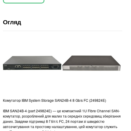
Огляд
Комутатор IBM System Storage SAN24B-4 8 Gb/s FC (249824E)
IBM SAN24B-4 (part 249824E) — це компактний 1U Fibre Channel SAN-
комутатор, розроблений для малих та середніх середовищ зберігання
даних. Завдяки підтримці 8 Гбіт/с FC, 24 портам зі швидкістю
автозчитування та простому налаштуванню, цей комутатор служить