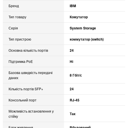
Бренд
IBM
Тип товару
Комутатор
Серія
System Storage
Тип пристрою
коммутатор (switch)
Основна кількість портів
24
Підтримка PoE
Ні
Базова швидкість передачі
8 Гбіт/с
даних
Кількість портів SFP+
24
Консольний порт
RJ-45
Можливість встановлення у
Так
стійку
Блок живлення
Вбудований