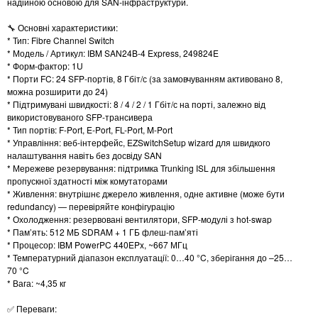
надійною основою для SAN-інфраструктури.
🔧 Основні характеристики:
* Тип: Fibre Channel Switch
* Модель / Артикул: IBM SAN24B-4 Express, 249824E
* Форм-фактор: 1U
* Порти FC: 24 SFP-портів, 8 Гбіт/с (за замовчуванням активовано 8,
можна розширити до 24)
* Підтримувані швидкості: 8 / 4 / 2 / 1 Гбіт/с на порті, залежно від
використовуваного SFP-трансивера
* Тип портів: F-Port, E-Port, FL-Port, M-Port
* Управління: веб-інтерфейс, EZSwitchSetup wizard для швидкого
налаштування навіть без досвіду SAN
* Мережеве резервування: підтримка Trunking ISL для збільшення
пропускної здатності між комутаторами
* Живлення: внутрішнє джерело живлення, одне активне (може бути
redundancy) — перевіряйте конфігурацію
* Охолодження: резервовані вентилятори, SFP-модулі з hot-swap
* Пам’ять: 512 МБ SDRAM + 1 ГБ флеш-пам’яті
* Процесор: IBM PowerPC 440EPx, ~667 МГц
* Температурний діапазон експлуатації: 0…40 °C, зберігання до –25…
70 °C
* Вага: ~4,35 кг
✅ Переваги: