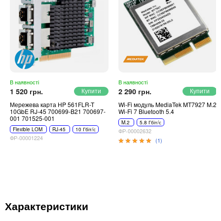
В наявності
В наявності
1 520 грн.
2 290 грн.
Мережева карта HP 561FLR-T
Wi-Fi модуль MediaTek MT7927 M.2
10GbE RJ-45 700699-B21 700697-
Wi-Fi 7 Bluetooth 5.4
001 701525-001
M.2
5.8 Гбіт/с
Flexible LOM
RJ-45
10 Гбіт/с
ФР-00002632
ФР-00001224
(1)
Характеристики