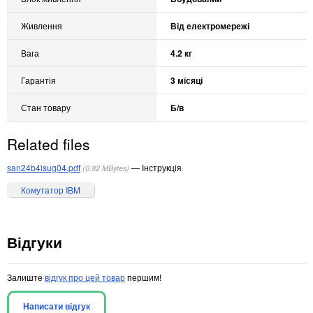
Живлення
Від електромережі
Вага
4.2 кг
Гарантія
3 місяці
Стан товару
Б/в
Related files
san24b4isug04.pdf
Інструкція
0.82 MBytes
Комутатор IBM
Відгуки
Залиште
відгук про цей товар
першим!
Написати відгук