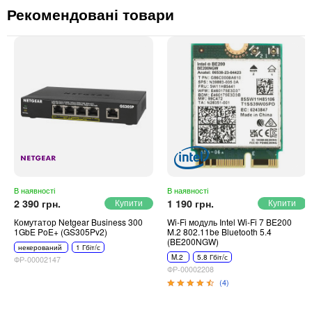
Рекомендовані товари
В наявності
В наявності
2 390 грн.
1 190 грн.
Комутатор Netgear Business 300
Wi-Fi модуль Intel Wi-Fi 7 BE200
1GbE PoE+ (GS305Pv2)
M.2 802.11be Bluetooth 5.4
(BE200NGW)
некерований
1 Гбіт/с
M.2
5.8 Гбіт/с
ФР-00002147
ФР-00002208
(4)