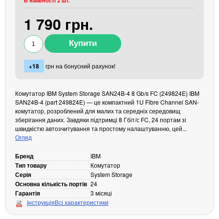
В наявності 2 шт.
Кабелі та роз'єми
1 790 грн.
Аксесуари
Хаби і кардридери
Фильтри та стабілізатори
+18
грн на бонусний рахунок!
Павербанки
Кабелі, роз'єми, перехідники
Аксесуари для ноутбуків
Комутатор IBM System Storage SAN24B-4 8 Gb/s FC (249824E) IBM
SAN24B-4 (part 249824E) — це компактний 1U Fibre Channel SAN-
Акумулятори
комутатор, розроблений для малих та середніх середовищ
Зовнішні блоки живлення
зберігання даних. Завдяки підтримці 8 Гбіт/с FC, 24 портам зі
швидкістю автозчитування та простому налаштуванню, цей...
Периферійні пристрої
Огляд
Монітори
Бренд
IBM
Клавіатури, миші, комплекти
Тип товару
Комутатор
Серія
System Storage
Відеоспостереження
Основна кількість портів
24
IP-камери
Гарантія
3 місяці
Інструкція
Всі характеристики
Автономне живлення