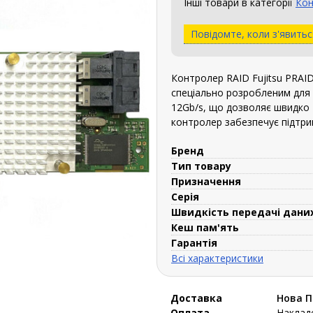
Інші товари в категорії
Кон
Повідомте, коли з'явитьс
Контролер RAID Fujitsu PRAID
спеціально розробленим для с
12Gb/s, що дозволяє швидко 
контролер забезпечує підтрим
Бренд
Тип товару
Призначення
Серія
Швидкість передачі дани
Кеш пам'ять
Гарантія
Всі характеристики
Доставка
Нова 
Оплата
Накладе