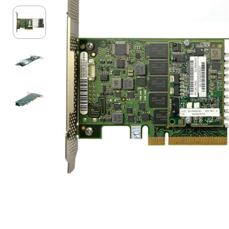
Материнські плати
Жорсткі диски та SSD
SAS диски
SATA диски
NVMe диски
Відеокарти
Блоки живлення
Контролери RAID
Кулери та системи охолодження
Корпуси
Кошики та салазки для жорстких дисків
Рейки та кріплення
Інші комплектуючі
Заглушки для корпусів
Мережеве обладнання