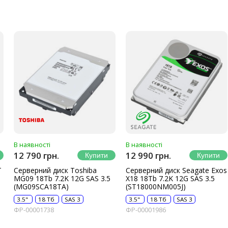
В наявності
В наявності
12 790 грн.
12 990 грн.
T
Серверний диск Toshiba
Серверний диск Seagate Exos
MG09 18Tb 7.2K 12G SAS 3.5
X18 18Tb 7.2K 12G SAS 3.5
(MG09SCA18TA)
(ST18000NM005J)
3.5"
18 Тб
SAS 3
3.5"
18 Тб
SAS 3
ФР-00001738
ФР-00001986