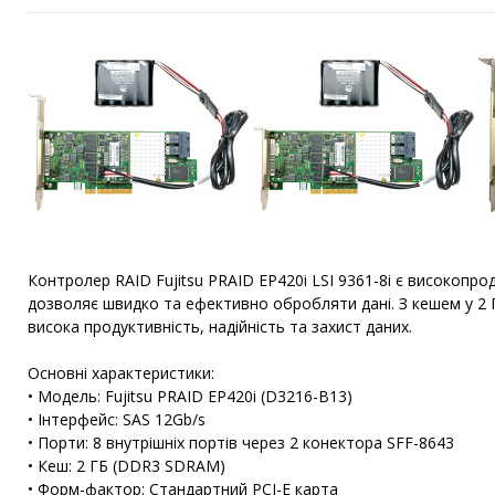
Контролер RAID Fujitsu PRAID EP420i LSI 9361-8i є високопр
дозволяє швидко та ефективно обробляти дані. З кешем у 2 Г
висока продуктивність, надійність та захист даних.
Основні характеристики:
• Модель: Fujitsu PRAID EP420i (D3216-B13)
• Інтерфейс: SAS 12Gb/s
• Порти: 8 внутрішніх портів через 2 конектора SFF-8643
• Кеш: 2 ГБ (DDR3 SDRAM)
• Форм-фактор: Стандартний PCI-E карта