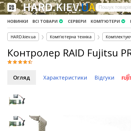
×
Вхід
|
Реєстрація
(097)-938-03-73
Telegram
WhatsApp
НОВИНКИ
ВСІ ТОВАРИ
СЕРВЕРИ
КОМП'ЮТЕРИ
HARD.KIEV.UA
HARD.kiev.ua
❯
Комп'ютерна техніка
❯
Комплектую
Послуги
Контролер RAID Fujitsu PR
Повернення / Обмін
Доставка та оплата
Комп'ютери
Огляд
Характеристики
Відгуки
Ноутбуки
Моноблоки
Персональні комп'ютери
Сервери
Комплектуючі
Процесори (CPU)
Оперативна пам'ять