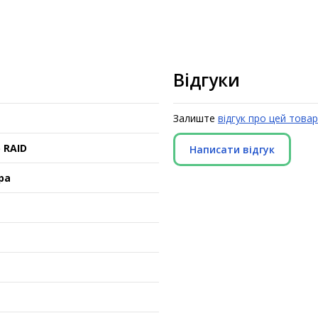
Відгуки
Залиште
відгук про цей товар
 RAID
Написати відгук
ра