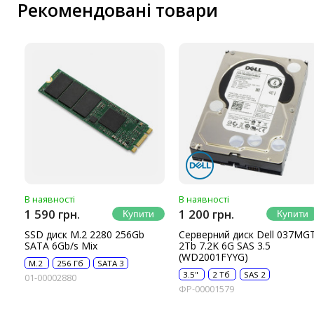
Рекомендовані товари
В наявності
В наявності
1 590 грн.
1 200 грн.
SSD диск M.2 2280 256Gb
Серверний диск Dell 037MG
SATA 6Gb/s Mix
2Tb 7.2K 6G SAS 3.5
(WD2001FYYG)
M.2
256 Гб
SATA 3
3.5"
2 Тб
SAS 2
01-00002880
ФР-00001579