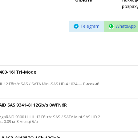
розраху
Telegram
WhatsApp
400-16i Tri-Mode
AID SAS 9341-8i 12Gb/s 0WFN6R
8 0, 1, 5, 6, 10, 50 Ні Ні Високий профіль 0.09 кг 3 місяці Б/в
 8 ASR-81605ZQ 1Gb 12Gb/s