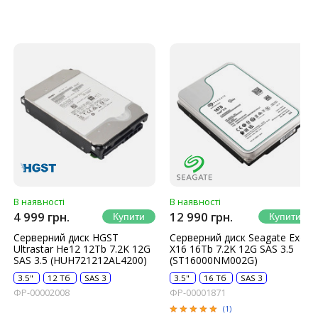
В наявності
В наявності
4 999 грн.
12 990 грн.
Серверний диск HGST
Серверний диск Seagate Exos
Ultrastar He12 12Tb 7.2K 12G
X16 16Tb 7.2K 12G SAS 3.5
SAS 3.5 (HUH721212AL4200)
(ST16000NM002G)
3.5"
12 Тб
SAS 3
3.5"
16 Тб
SAS 3
ФР-00002008
ФР-00001871
(1)