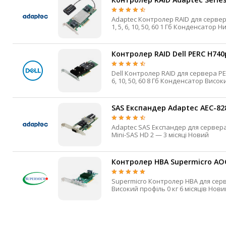
IP-камери
Adaptec Контролер RAID для сервера Series 8 HHHL 12 Гбіт/с SAS / SATA Mini-SAS HD 4 0,
Автономне живлення
Автоматичні вимикачі
Контролер RAID Dell PERC H740
Інвертори напруги
Dell Контролер RAID для сервера PERC HHHL 12 Гбіт/с SAS / SATA Mini-SAS HD 2 32 0, 1, 5,
Акумулятори для ДБЖ
SAS Експандер Adaptec AEC-82
Adaptec SAS Експандер для сервера HHHL 12 Гбіт/с SAS / SATA Mini-SAS HD 7 External
Mini-SAS HD 2 — 3 місяці Новий
Контролер HBA Supermicro AOC
Supermicro Контролер HBA для сервера HHHL 12 Гбіт/с SAS / SATA Mini-SAS HD 2 —
Високий профіль 0 кг 