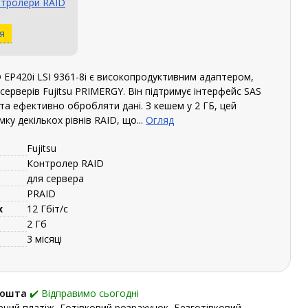
тролери RAID
я
 EP420i LSI 9361-8i є високопродуктивним адаптером,
ерверів Fujitsu PRIMERGY. Він підтримує інтерфейс SAS
та ефективно обробляти дані. З кешем у 2 ГБ, цей
ку декількох рівнів RAID, що...
Огляд
Fujitsu
Контролер RAID
для сервера
PRAID
х
12 Гбіт/с
2 Гб
3 місяці
Пошта
✔️ Відправимо сьогодні
ний платіж, Готівковий розрахунок, Безготівковий