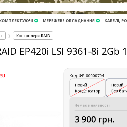
КОМПЛЕКТУЮЧІ
МЕРЕЖЕВЕ ОБЛАДНАННЯ
КАБЕЛІ, Р
чі
❯
Контролери RAID
AID EP420i LSI 9361-8i 2Gb 
Код: ФР-00000794
Новий
Новий
Конденсатор
Без бат
Немає в наявності
3 900 грн.