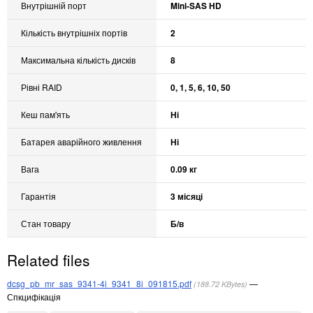
Внутрішній порт
Mini-SAS HD
Кількість внутрішніх портів
2
Максимальна кількість дисків
8
Рівні RAID
0, 1, 5, 6, 10, 50
Кеш пам'ять
Ні
Батарея аварійного живлення
Ні
Вага
0.09 кг
Гарантія
3 місяці
Стан товару
Б/в
Related files
dcsg_pb_mr_sas_9341-4i_9341_8i_091815.pdf
188.72 KBytes
Спкцифікація