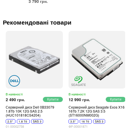
3 790 грн.
Рекомендовані товари
В наявності
В наявності
2 490 грн.
12 990 грн.
Серверний диск Dell 0B33079
Серверний диск Seagate Exos X16
1.8Tb 10K 12G SAS 2.5
16Tb 7.2K 12G SAS 3.5
(HUC101818CS4204)
(ST16000NM002G)
2.5"
1.8 Тб
SAS 3
3.5"
16 Тб
SAS 3
01-00002758
ФР-00001871