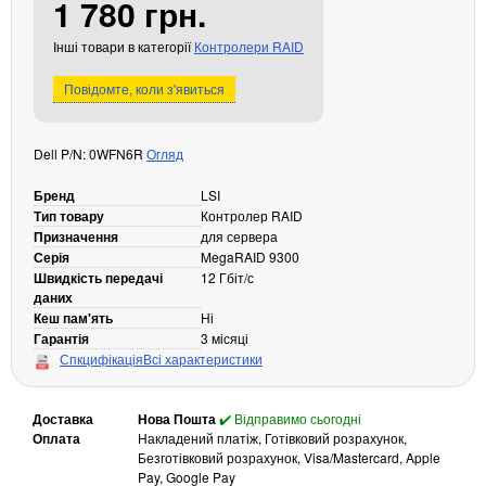
1 780 грн.
Кабелі та роз'єми
Інші товари в категорії
Контролери RAID
Аксесуари
Повідомте, коли з'явиться
Хаби і кардридери
Фильтри та стабілізатори
Павербанки
Dell P/N: 0WFN6R
Огляд
Кабелі, роз'єми, перехідники
Бренд
LSI
Аксесуари для ноутбуків
Тип товару
Контролер RAID
Акумулятори
Призначення
для сервера
Зовнішні блоки живлення
Серія
MegaRAID 9300
Швидкість передачі
12 Гбіт/с
Периферійні пристрої
даних
Кеш пам'ять
Ні
Монітори
Гарантія
3 місяці
Клавіатури, миші, комплекти
Спкцифікація
Всі характеристики
Відеоспостереження
Доставка
Нова Пошта
✔️ Відправимо сьогодні
IP-камери
Оплата
Накладений платіж, Готівковий розрахунок,
Автономне живлення
Безготівковий розрахунок, Visa/Mastercard, Apple
Pay, Google Pay