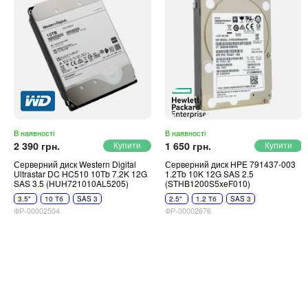
В наявності
В наявності
2 390 грн.
1 650 грн.
Серверний диск Western Digital
Серверний диск HPE 791437-003
Ultrastar DC HC510 10Tb 7.2K 12G
1.2Tb 10K 12G SAS 2.5
SAS 3.5 (HUH721010AL5205)
(STHB1200S5xeF010)
3.5"
10 Тб
SAS 3
2.5"
1.2 Тб
SAS 3
ФР-00002504
ФР-00002676