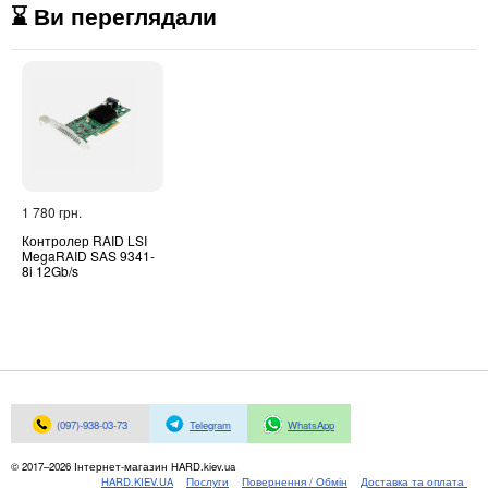
⌛ Ви переглядали
1 780 грн.
Контролер RAID LSI
MegaRAID SAS 9341-
8i 12Gb/s
(097)-938-03-73
Telegram
WhatsApp
© 2017–2026 Інтернет-магазин HARD.kiev.ua
HARD.KIEV.UA
Послуги
Повернення / Обмін
Доставка та оплата