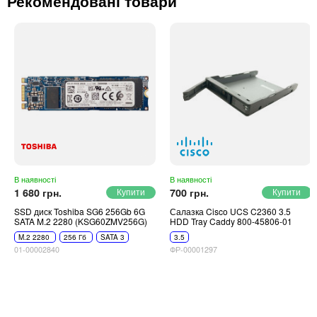
Рекомендовані товари
В наявності
В наявності
1 680 грн.
700 грн.
SSD диск Toshiba SG6 256Gb 6G
Салазка Cisco UCS C2360 3.5
SATA M.2 2280 (KSG60ZMV256G)
HDD Tray Caddy 800-45806-01
M.2 2280
256 Гб
SATA 3
3.5
01-00002840
ФР-00001297