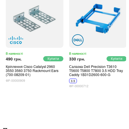
В наявності
В наявності
490 грн.
330 грн.
Кріплення Cisco Catalyst 2960
Салазка Dell Precision T3610
3550 3560 3750 Rackmount Ears
T5600 T5800 T7800 3.5 HDD Tray
(700-08209-01)
Caddy 1B31D2600-600-G
ФР-00000909
3.5
ФР-00000712