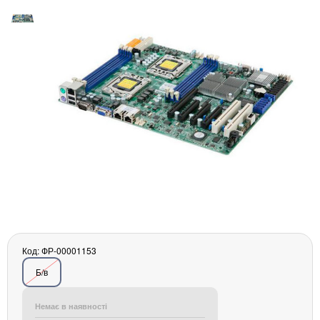
Материнські плати
Жорсткі диски та SSD
SAS диски
SATA диски
NVMe диски
Відеокарти
Блоки живлення
Контролери RAID
Кулери та системи охолодження
Корпуси
Кошики та салазки для жорстких дисків
Рейки та кріплення
Інші комплектуючі
Заглушки для корпусів
Код: ФР-00001153
Мережеве обладнання
Б/в
Маршрутизатори та комутатори
Мережеві карти
Немає в наявності
Wi-Fi і Bluetooth адаптери