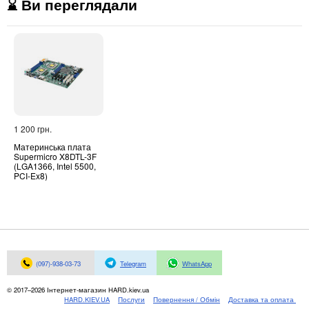
⌛ Ви переглядали
1 200 грн.
Материнська плата
Supermicro X8DTL-3F
(LGA1366, Intel 5500,
PCI-Ex8)
(097)-938-03-73
Telegram
WhatsApp
© 2017–2026 Інтернет-магазин HARD.kiev.ua
HARD.KIEV.UA
Послуги
Повернення / Обмін
Доставка та оплата