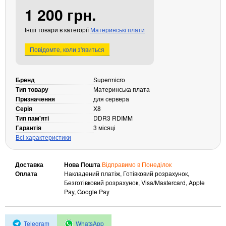
1 200 грн.
Кабелі та роз'єми
Аксесуари
Інші товари в категорії
Материнські плати
Хаби і кардридери
Повідомте, коли з'явиться
Фильтри та стабілізатори
Павербанки
Бренд
Supermicro
Кабелі, роз'єми, перехідники
Тип товару
Материнська плата
Аксесуари для ноутбуків
Призначення
для сервера
Акумулятори
Серія
X8
Тип пам'яті
DDR3 RDIMM
Зовнішні блоки живлення
Гарантія
3 місяці
Периферійні пристрої
Всі характеристики
Монітори
Клавіатури, миші, комплекти
Доставка
Нова Пошта
Відправимо в Понеділок
Оплата
Накладений платіж, Готівковий розрахунок,
Відеоспостереження
Безготівковий розрахунок, Visa/Mastercard, Apple
Pay, Google Pay
IP-камери
Автономне живлення
Telegram
WhatsApp