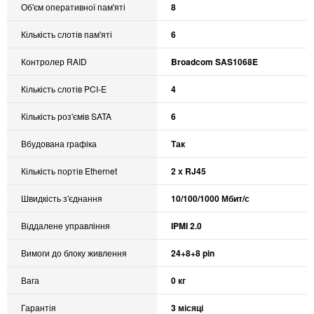
Об'єм оперативної пам'яті
8
Кількість слотів пам'яті
6
Контролер RAID
Broadcom SAS1068E
Кількість слотів PCI-E
4
Кількість роз'ємів SATA
6
Вбудована графіка
Так
Кількість портів Ethernet
2 х RJ45
Швидкість з'єднання
10/100/1000 Мбит/с
Віддалене управління
IPMI 2.0
Вимоги до блоку живлення
24+8+8 pin
Вага
0 кг
Гарантія
3 місяці