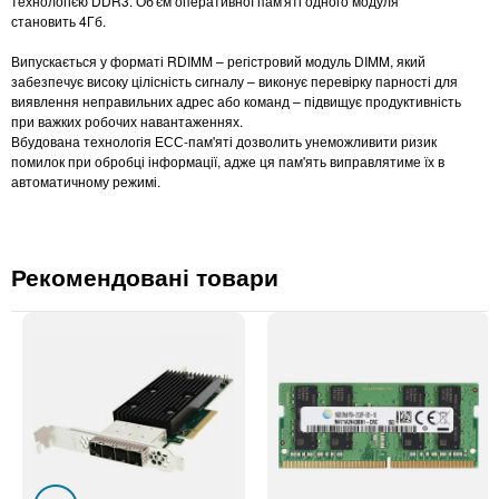
технологією DDR3. Об'єм оперативної пам'яті одного модуля
становить 4Гб.
Випускається у форматі RDIMM – регістровий модуль DIMM, який
забезпечує високу цілісність сигналу – виконує перевірку парності для
виявлення неправильних адрес або команд – підвищує продуктивність
при важких робочих навантаженнях.
Вбудована технологія ЕСС-пам'яті дозволить унеможливити ризик
помилок при обробці інформації, адже ця пам'ять виправлятиме їх в
автоматичному режимі.
Рекомендовані товари