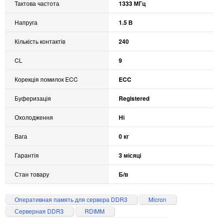
Тактова частота
1333 МГц
Напруга
1.5 В
Кількість контактів
240
CL
9
Корекція помилок ECC
ECC
Буферизація
Registered
Охолодження
Ні
Вага
0 кг
Гарантія
3 місяці
Стан товару
Б/в
Оперативная память для сервера DDR3
Micron
Серверная DDR3
RDIMM