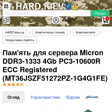
×
Вхід
|
Реєстрація
(097)-938-03-73
Telegram
WhatsApp
0
HARD.KIEV.UA
HARD.kiev.ua
❯
Комп'ютерна техніка
❯
Комплектуючі
❯
Послуги
Оперативна пам'ять
Повернення / Обмін
Доставка та оплата
Пам'ять для сервера Micron
DDR3-1333 4Gb PC3-10600R
Комп'ютери
Ноутбуки
ECC Registered
Моноблоки
(MT36JSZF51272PZ-1G4G1FE)
Персональні комп'ютери
Сервери
Комплектуючі
Огляд
Характеристики
Відгуки
Процесори (CPU)
Оперативна пам'ять