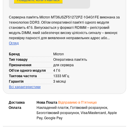
Кабелі та роз'єми
Аксесуари
Серверна пам'ять Micron MT36JSZF51272PZ-1G4G1FE виконана за
технологією DDR3. Об'єм оперативної пам'яті одного модуля
Хаби і кардридери
становить 4Гб. Випускається у форматі RDIMM – регістровий
Фильтри та стабілізатори
модуль DIMM, який забезпечує високу цілісність сигналу – виконує
перевірку парності для виявлення неправильних адрес або...
Павербанки
Огляд
Кабелі, роз'єми, перехідники
Аксесуари для ноутбуків
Бренд
Micron
Тип товару
Оперативна памʼять
Акумулятори
Призначення
для сервера
Зовнішні блоки живлення
Об'єм одного модуля
4 Гб
Тактова частота
1333 МГц
Периферійні пристрої
Гарантія
3 місяці
Монітори
Всі характеристики
Клавіатури, миші, комплекти
Доставка
Нова Пошта
Відправимо в Пʼятницю
Відеоспостереження
Оплата
Накладений платіж, Готівковий розрахунок,
IP-камери
Безготівковий розрахунок, Visa/Mastercard, Apple
Pay, Google Pay
Автономне живлення