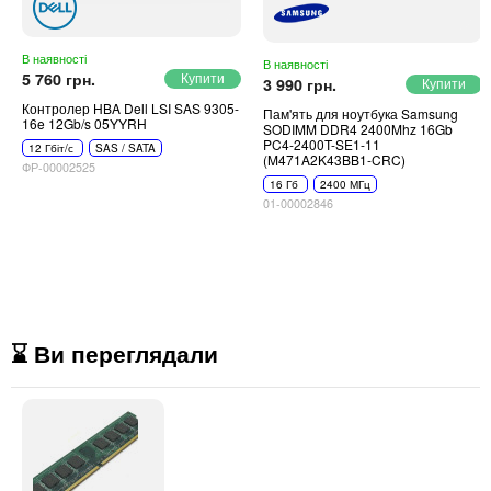
В наявності
В наявності
5 760 грн.
3 990 грн.
Контролер HBA Dell LSI SAS 9305-
Пам'ять для ноутбука Samsung
16e 12Gb/s 05YYRH
SODIMM DDR4 2400Mhz 16Gb
PC4-2400T-SE1-11
12 Гбіт/с
SAS / SATA
(M471A2K43BB1-CRC)
ФР-00002525
16 Гб
2400 МГц
01-00002846
⌛ Ви переглядали