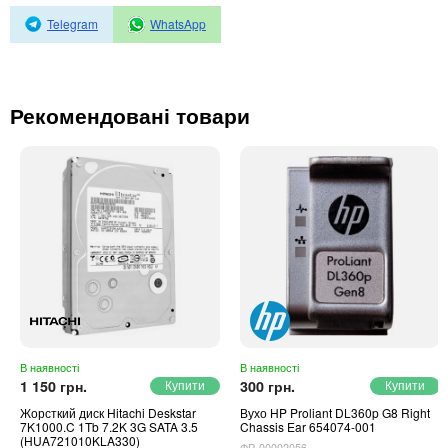
Автоматичні вимикачі
Telegram
WhatsApp
Інвертори напруги
Акумулятори для ДБЖ
Рекомендовані товари
В наявності
В наявності
1 150 грн.
300 грн.
Жорсткий диск Hitachi Deskstar
Вухо HP Proliant DL360p G8 Right
7K1000.C 1Tb 7.2K 3G SATA 3.5
Chassis Ear 654074-001
(HUA721010KLA330)
ФР-00002056