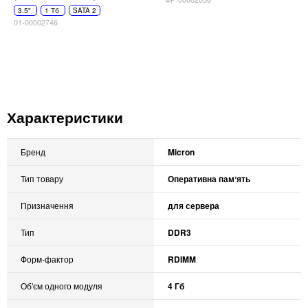
3.5"
1 Тб
SATA 2
01-00002746
Характеристики
Бренд
Micron
Тип товару
Оперативна памʼять
Призначення
для сервера
Тип
DDR3
Форм-фактор
RDIMM
Об'єм одного модуля
4 Гб