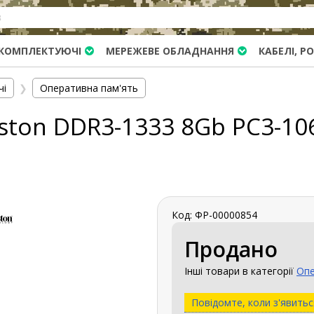
КОМПЛЕКТУЮЧІ
МЕРЕЖЕВЕ ОБЛАДНАННЯ
КАБЕЛІ, Р
чі
❯
Оперативна пам'ять
ston DDR3-1333 8Gb PC3-10
Код: ФР-00000854
Продано
Інші товари в категорії
Опе
Повідомте, коли з'явитьс