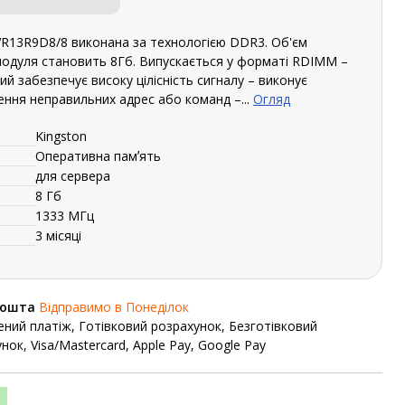
VR13R9D8/8 виконана за технологією DDR3. Об'єм
модуля становить 8Гб. Випускається у форматі RDIMM –
й забезпечує високу цілісність сигналу – виконує
ення неправильних адрес або команд –...
Огляд
Kingston
Оперативна памʼять
для сервера
8 Гб
1333 МГц
3 місяці
Пошта
Відправимо в Понеділок
ний платіж, Готівковий розрахунок, Безготівковий
нок, Visa/Mastercard, Apple Pay, Google Pay