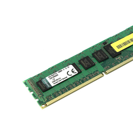
Материнські плати
Жорсткі диски та SSD
SAS диски
SATA диски
NVMe диски
Відеокарти
Блоки живлення
Контролери RAID
Кулери та системи охолодження
Корпуси
Кошики та салазки для жорстких дисків
Рейки та кріплення
Інші комплектуючі
Заглушки для корпусів
Мережеве обладнання