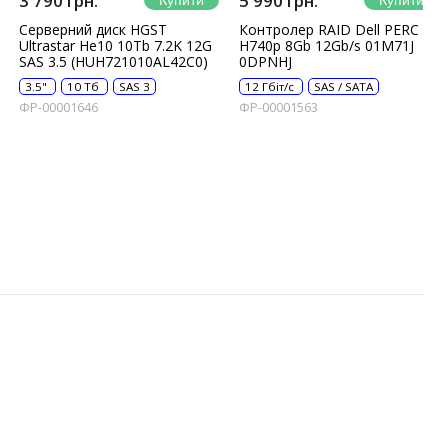
3 790 грн.
5 990 грн.
Серверний диск HGST
Контролер RAID Dell PERC
Ultrastar He10 10Tb 7.2K 12G
H740p 8Gb 12Gb/s 01M71J
SAS 3.5 (HUH721010AL42C0)
0DPNHJ
3.5"
10 Тб
SAS 3
12 Гбіт/с
SAS / SATA
ФР-00001646
ФР-00001563