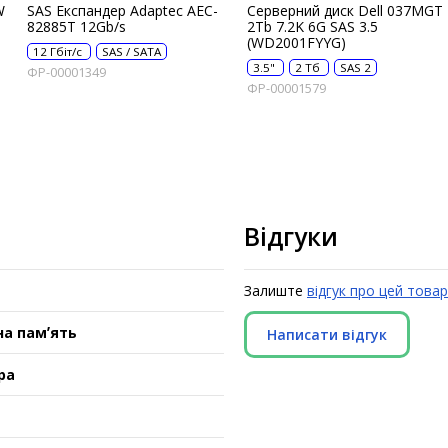
W
SAS Експандер Adaptec AEC-
Серверний диск Dell 037MGT
82885T 12Gb/s
2Tb 7.2K 6G SAS 3.5
(WD2001FYYG)
12 Гбіт/с
SAS / SATA
3.5"
2 Тб
SAS 2
ФР-00001349
ФР-00001579
Відгуки
Залиште
відгук про цей товар
а памʼять
Написати відгук
ра