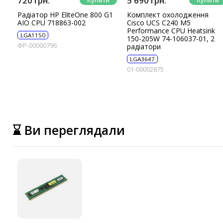
720 грн.
5 690 грн.
Радіатор HP EliteOne 800 G1
Комплект охолодження
AIO CPU 718863-002
Cisco UCS C240 M5
Performance CPU Heatsink
LGA1150
150-205W 74-106037-01, 2
ФР-00000796
радіатори
LGA3647
01-00002875
⌛ Ви переглядали