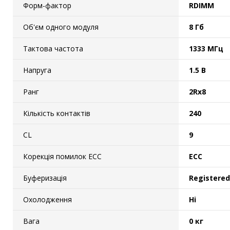
Форм-фактор
RDIMM
Об'єм одного модуля
8 Гб
Тактова частота
1333 МГц
Напруга
1.5 В
Ранг
2Rx8
Кількість контактів
240
CL
9
Корекція помилок ECC
ECC
Буферизація
Registered
Охолодження
Ні
Вага
0 кг