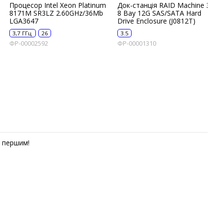
Процесор Intel Xeon Platinum
Док-станція RAID Machine 3.5
8171M SR3LZ 2.60GHz/36Mb
8 Bay 12G SAS/SATA Hard
LGA3647
Drive Enclosure (J0812T)
3,7 ГГц
26
3.5
ФР-00002592
ФР-00001310
першим!