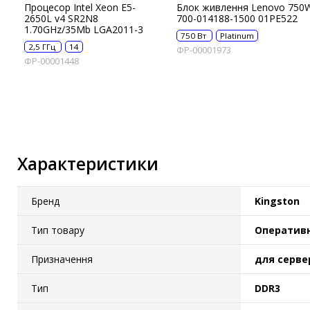
Процесор Intel Xeon E5-
Блок живлення Lenovo 750
IP-камери
2650L v4 SR2N8
700-014188-1500 01PE522
1.70GHz/35Mb LGA2011-3
750 Вт
Platinum
Автономне живлення
2,5 ГГц
14
ФР-00001973
ФР-00001448
Автоматичні вимикачі
Інвертори напруги
Акумулятори для ДБЖ
Характеристики
Бренд
Kingston
Тип товару
Оперативн
Призначення
для серве
Тип
DDR3