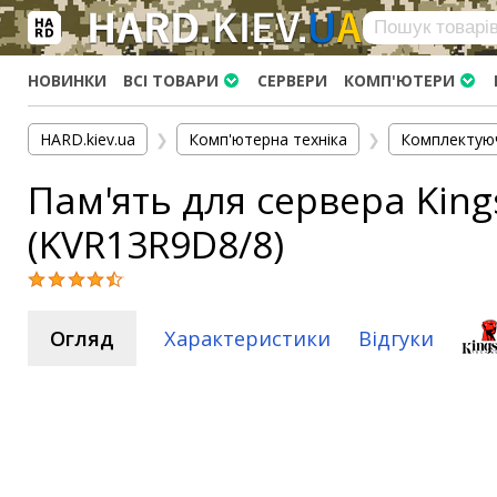
×
Вхід
|
Реєстрація
(097)-938-03-73
Telegram
WhatsApp
НОВИНКИ
ВСІ ТОВАРИ
СЕРВЕРИ
КОМП'ЮТЕРИ
HARD.KIEV.UA
HARD.kiev.ua
❯
Комп'ютерна техніка
❯
Комплектую
Послуги
Пам'ять для сервера King
Повернення / Обмін
Доставка та оплата
(KVR13R9D8/8)
Комп'ютери
Ноутбуки
Моноблоки
Огляд
Характеристики
Відгуки
Персональні комп'ютери
Сервери
Комплектуючі
Процесори (CPU)
Оперативна пам'ять