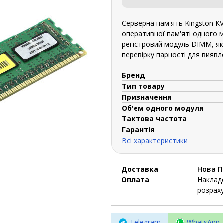
Серверна пам'ять Kingston K
оперативної пам'яті одного 
регістровий модуль DIMM, яки
перевірку парності для виявл
Бренд
Тип товару
Призначення
Об'єм одного модуля
Тактова частота
Гарантія
Всі характеристики
Доставка
Нова 
Оплата
Накладе
розраху
Telegram
WhatsApp