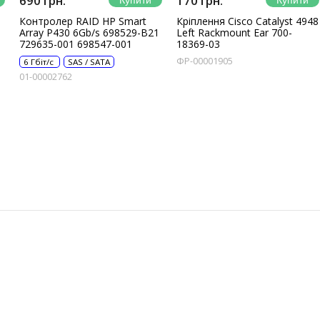
690 грн.
170 грн.
Контролер RAID HP Smart
Кріплення Cisco Catalyst 4948
Array P430 6Gb/s 698529-B21
Left Rackmount Ear 700-
729635-001 698547-001
18369-03
ФР-00001905
6 Гбіт/с
SAS / SATA
01-00002762