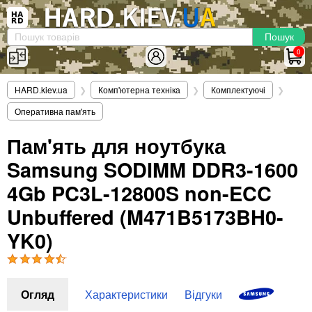
×
Вхід
|
Реєстрація
(097)-938-03-73
Telegram
WhatsApp
0
HARD.KIEV.UA
HARD.kiev.ua
❯
Комп'ютерна техніка
❯
Комплектуючі
❯
Послуги
Оперативна пам'ять
Повернення / Обмін
Доставка та оплата
Пам'ять для ноутбука
Samsung SODIMM DDR3-1600
Комп'ютери
Ноутбуки
4Gb PC3L-12800S non-ECC
Моноблоки
Unbuffered (M471B5173BH0-
Персональні комп'ютери
YK0)
Сервери
Комплектуючі
Процесори (CPU)
Огляд
Характеристики
Відгуки
Оперативна пам'ять