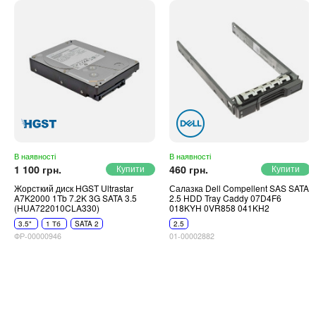
В наявності
В наявності
1 100 грн.
460 грн.
Жорсткий диск HGST Ultrastar
Салазка Dell Compellent SAS SATA
A7K2000 1Tb 7.2K 3G SATA 3.5
2.5 HDD Tray Caddy 07D4F6
(HUA722010CLA330)
018KYH 0VR858 041KH2
3.5"
1 Тб
SATA 2
2.5
ФР-00000946
01-00002882