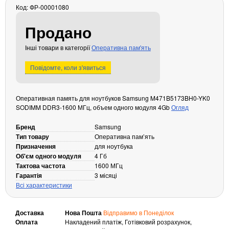
Код: ФР-00001080
Кабелі та роз'єми
Продано
Аксесуари
Хаби і кардридери
Інші товари в категорії
Оперативна пам'ять
Фильтри та стабілізатори
Повідомте, коли з'явиться
Павербанки
Кабелі, роз'єми, перехідники
Аксесуари для ноутбуків
Оперативная память для ноутбуков Samsung M471B5173BH0-YK0
SODIMM DDR3-1600 МГц, объем одного модуля 4Gb
Огляд
Акумулятори
Зовнішні блоки живлення
Бренд
Samsung
Тип товару
Оперативна памʼять
Периферійні пристрої
Призначення
для ноутбука
Монітори
Об'єм одного модуля
4 Гб
Тактова частота
1600 МГц
Клавіатури, миші, комплекти
Гарантія
3 місяці
Відеоспостереження
Всі характеристики
IP-камери
Доставка
Нова Пошта
Відправимо в Понеділок
Автономне живлення
Оплата
Накладений платіж, Готівковий розрахунок,