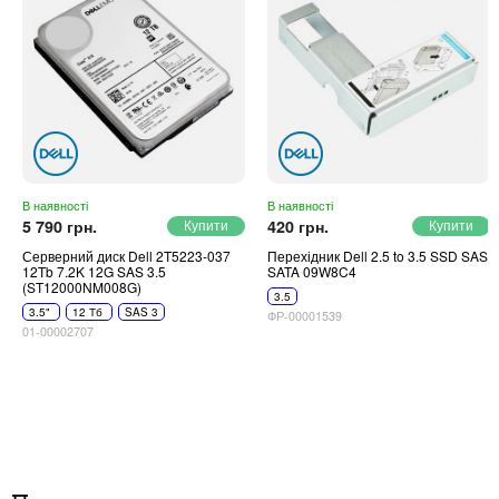
В наявності
В наявності
5 790 грн.
420 грн.
Серверний диск Dell 2T5223-037
Перехідник Dell 2.5 to 3.5 SSD SAS
12Tb 7.2K 12G SAS 3.5
SATA 09W8C4
(ST12000NM008G)
3.5
3.5"
12 Тб
SAS 3
ФР-00001539
01-00002707