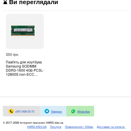
⌛ Ви переглядали
350 грн.
Пам'ять для ноутбука
Samsung SODIMM
DDR3-1600 4Gb PC3L-
12800S non-ECC
Unbuffered
(M471B5173BH0-YK0)
(097)-938-03-73
Telegram
WhatsApp
© 2017–2026 Інтернет-магазин HARD.kiev.ua
HARD.KIEV.UA
Послуги
Повернення / Обмін
Доставка та оплата