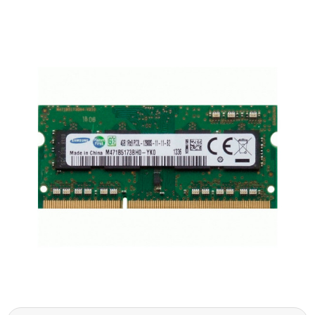
Материнські плати
Жорсткі диски та SSD
SAS диски
SATA диски
NVMe диски
Відеокарти
Блоки живлення
Контролери RAID
Кулери та системи охолодження
Корпуси
Кошики та салазки для жорстких дисків
Рейки та кріплення
Інші комплектуючі
Заглушки для корпусів
Мережеве обладнання
Маршрутизатори та комутатори
Мережеві карти
Wi-Fi і Bluetooth адаптери