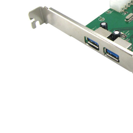
Материнські плати
Жорсткі диски та SSD
SAS диски
SATA диски
NVMe диски
Відеокарти
Блоки живлення
Контролери RAID
Кулери та системи охолодження
Корпуси
Кошики та салазки для жорстких дисків
Рейки та кріплення
Інші комплектуючі
Заглушки для корпусів
Мережеве обладнання