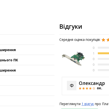
Відгуки
Середня оцінка покупців:
0
зширення
1
0
шнього ПК
0
зширення
0
Олександр
Ф
ок.
Переглянути
1 відгук
про Плат