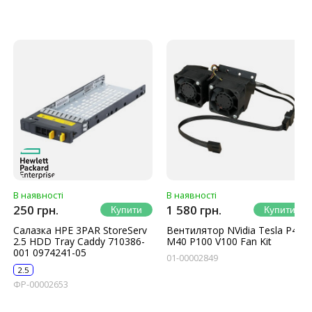
В наявності
В наявності
250 грн.
1 580 грн.
Салазка HPE 3PAR StoreServ
Вентилятор NVidia Tesla P40
2.5 HDD Tray Caddy 710386-
M40 P100 V100 Fan Kit
001 0974241-05
01-00002849
2.5
ФР-00002653