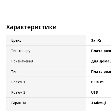
IP-камери
Автономне живлення
Автоматичні вимикачі
Характеристики
Інвертори напруги
Акумулятори для ДБЖ
Бренд
SanXi
Тип товару
Плата ро
Призначення
для дома
Тип
Плата ро
Роз'єм 1
PCIe x1
Роз'єм 2
USB
Гарантія
3 місяці