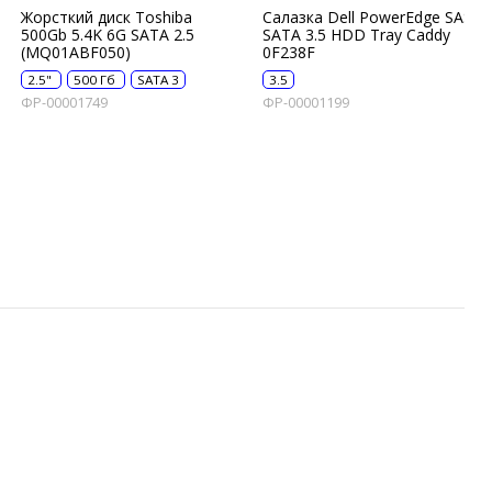
Жорсткий диск Toshiba
Салазка Dell PowerEdge SAS
500Gb 5.4K 6G SATA 2.5
SATA 3.5 HDD Tray Caddy
(MQ01ABF050)
0F238F
2.5"
500 Гб
SATA 3
3.5
ФР-00001749
ФР-00001199