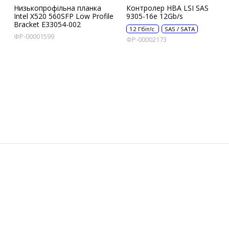
Низькопрофільна планка
Контролер HBA LSI SAS
Intel X520 560SFP Low Profile
9305-16e 12Gb/s
Bracket E33054-002
12 Гбіт/с
SAS / SATA
ФР-00001599
ФР-00002173