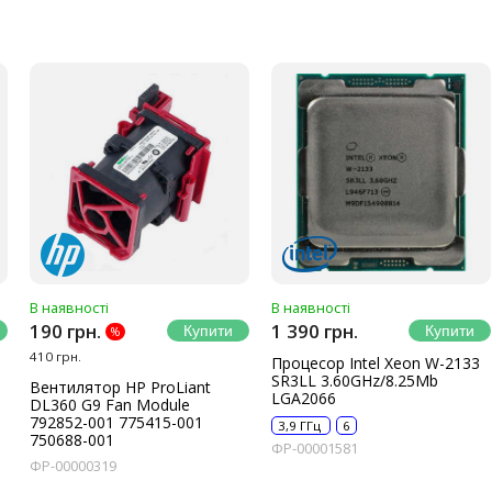
В наявності
В наявності
190 грн.
1 390 грн.
%
410 грн.
Процесор Intel Xeon W-2133
SR3LL 3.60GHz/8.25Mb
Вентилятор HP ProLiant
LGA2066
DL360 G9 Fan Module
792852-001 775415-001
3,9 ГГц
6
750688-001
ФР-00001581
ФР-00000319