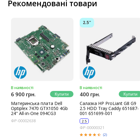
Маршрутизатори та комутатори
Рекомендовані товари
Мережеві карти
Wi-Fi і Bluetooth адаптери
2.5"
Кабелі та роз'єми
Аксесуари
Хаби і кардридери
Фильтри та стабілізатори
Павербанки
Кабелі, роз'єми, перехідники
Аксесуари для ноутбуків
В наявності
В наявності
Акумулятори
6 900 грн.
400 грн.
Зовнішні блоки живлення
Материнська плата Dell
Салазка HP ProLiant G8 G9
Optiplex 7470 GTX1050 4Gb
2.5 HDD Tray Caddy 651687-
Периферійні пристрої
24" All-in-One 094CG3
001 651699-001
Монітори
ФР-00002638
2.5
Клавіатури, миші, комплекти
ФР-00000321
(2)
Відеоспостереження