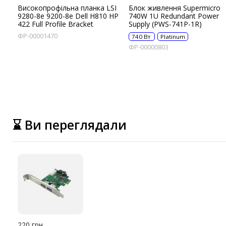
Високопрофільна планка LSI
Блок живлення Supermicro
9280-8e 9200-8e Dell H810 HP
740W 1U Redundant Power
422 Full Profile Bracket
Supply (PWS-741P-1R)
ФР-00001470
740 Вт
Platinum
ФР-00000803
⌛ Ви переглядали
220 грн.