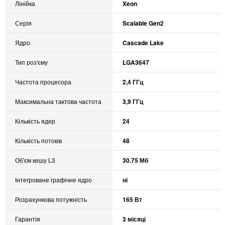
Лінійка
Xeon
Серія
Scalable Gen2
Ядро
Cascade Lake
Тип роз'єму
LGA3647
Частота процесора
2,4 ГГц
Максимальна тактова частота
3,9 ГГц
Кількість ядер
24
Кількість потоків
48
Об'єм кешу L3
30.75 Мб
Інтегроване графічне ядро
ні
Розрахункова потужність
165 Вт
Гарантія
3 місяці