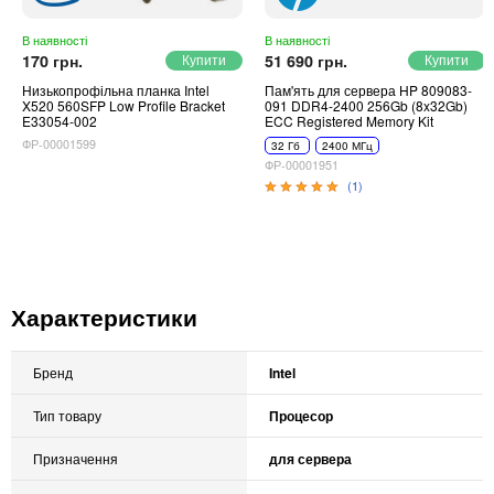
В наявності
В наявності
170 грн.
51 690 грн.
Низькопрофільна планка Intel
Пам'ять для сервера HP 809083-
X520 560SFP Low Profile Bracket
091 DDR4-2400 256Gb (8x32Gb)
E33054-002
ECC Registered Memory Kit
ФР-00001599
32 Гб
2400 МГц
ФР-00001951
(1)
Характеристики
Бренд
Intel
Тип товару
Процесор
Призначення
для сервера