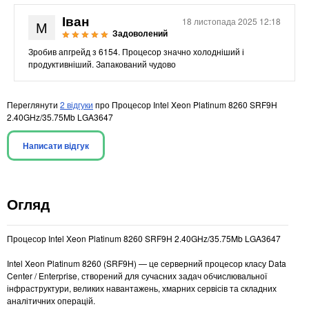
Іван
18 листопада 2025 12:18
М
Задоволений
Зробив апгрейд з 6154. Процесор значно холодніший і
продуктивніший. Запакований чудово
Переглянути
2 відгуки
про Процесор Intel Xeon Platinum 8260 SRF9H
2.40GHz/35.75Mb LGA3647
Написати відгук
Огляд
Процесор Intel Xeon Platinum 8260 SRF9H 2.40GHz/35.75Mb LGA3647
Intel Xeon Platinum 8260 (SRF9H) — це серверний процесор класу Data
Center / Enterprise, створений для сучасних задач обчислювальної
інфраструктури, великих навантажень, хмарних сервісів та складних
аналітичних операцій.