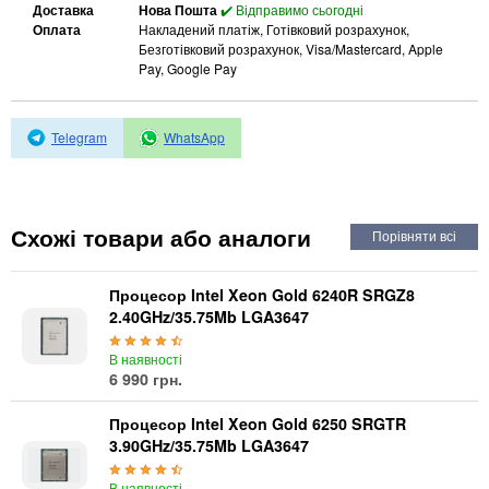
Автоматичні вимикачі
Доставка
Нова Пошта
✔️ Відправимо сьогодні
Оплата
Накладений платіж, Готівковий розрахунок,
Інвертори напруги
Безготівковий розрахунок, Visa/Mastercard, Apple
Акумулятори для ДБЖ
Pay, Google Pay
Telegram
WhatsApp
Схожі товари або аналоги
Процесор Intel Xeon Gold 6240R SRGZ8
2.40GHz/35.75Mb LGA3647
В наявності
6 990 грн.
Процесор Intel Xeon Gold 6250 SRGTR
3.90GHz/35.75Mb LGA3647
В наявності