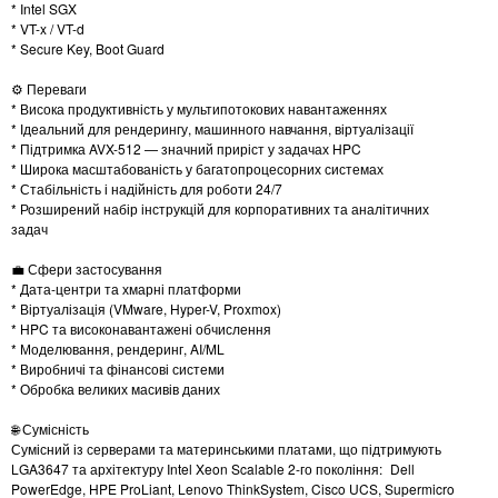
* Intel SGX
* VT-x / VT-d
* Secure Key, Boot Guard
⚙️ Переваги
* Висока продуктивність у мультипотокових навантаженнях
* Ідеальний для рендерингу, машинного навчання, віртуалізації
* Підтримка AVX-512 — значний приріст у задачах HPC
* Широка масштабованість у багатопроцесорних системах
* Стабільність і надійність для роботи 24/7
* Розширений набір інструкцій для корпоративних та аналітичних
задач
💼 Сфери застосування
* Дата-центри та хмарні платформи
* Віртуалізація (VMware, Hyper-V, Proxmox)
* HPC та високонавантажені обчислення
* Моделювання, рендеринг, AI/ML
* Виробничі та фінансові системи
* Обробка великих масивів даних
🌐 Сумісність
Сумісний із серверами та материнськими платами, що підтримують
LGA3647 та архітектуру Intel Xeon Scalable 2-го покоління: Dell
PowerEdge, HPE ProLiant, Lenovo ThinkSystem, Cisco UCS, Supermicro