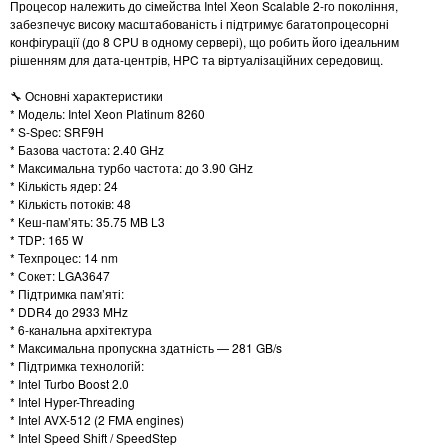
Процесор належить до сімейства Intel Xeon Scalable 2-го покоління,
забезпечує високу масштабованість і підтримує багатопроцесорні
конфігурації (до 8 CPU в одному сервері), що робить його ідеальним
рішенням для дата-центрів, HPC та віртуалізаційних середовищ.
🔧 Основні характеристики
* Модель: Intel Xeon Platinum 8260
* S-Spec: SRF9H
* Базова частота: 2.40 GHz
* Максимальна турбо частота: до 3.90 GHz
* Кількість ядер: 24
* Кількість потоків: 48
* Кеш-пам’ять: 35.75 MB L3
* TDP: 165 W
* Техпроцес: 14 nm
* Сокет: LGA3647
* Підтримка пам’яті:
* DDR4 до 2933 MHz
* 6-канальна архітектура
* Максимальна пропускна здатність — 281 GB/s
* Підтримка технологій:
* Intel Turbo Boost 2.0
* Intel Hyper-Threading
* Intel AVX-512 (2 FMA engines)
* Intel Speed Shift / SpeedStep