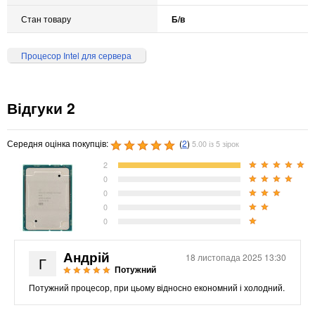
Стан товару
Б/в
Процесор Intel для сервера
Відгуки 2
Середня оцінка покупців:
(
2
)
5.00 із 5 зірок
2
0
0
0
0
Андрій
18 листопада 2025 13:30
Г
Потужний
Потужний процесор, при цьому відносно економний і холодний.