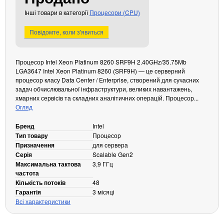
Кабелі та роз'єми
Інші товари в категорії
Процесори (CPU)
Аксесуари
Повідомте, коли з'явиться
Хаби і кардридери
Фильтри та стабілізатори
Процесор Intel Xeon Platinum 8260 SRF9H 2.40GHz/35.75Mb
Павербанки
LGA3647 Intel Xeon Platinum 8260 (SRF9H) — це серверний
процесор класу Data Center / Enterprise, створений для сучасних
Кабелі, роз'єми, перехідники
задач обчислювальної інфраструктури, великих навантажень,
Аксесуари для ноутбуків
хмарних сервісів та складних аналітичних операцій. Процесор...
Акумулятори
Огляд
Зовнішні блоки живлення
Бренд
Intel
Периферійні пристрої
Тип товару
Процесор
Призначення
для сервера
Монітори
Серія
Scalable Gen2
Клавіатури, миші, комплекти
Максимальна тактова
3,9 ГГц
частота
Відеоспостереження
Кількість потоків
48
Гарантія
3 місяці
IP-камери
Всі характеристики
Автономне живлення