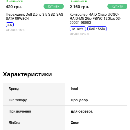
В наявності
В наявності
420 грн.
2 160 грн.
Перехідник Dell 2.5 to 3.5 SSD SAS
Контролер RAID Cisco UCSC-
SATA 09W8C4
RAID-M5 2Gb FBWC 12Gb/s 03-
50021-08003
3.5
12 Гбіт/с
SAS / SATA
ФР-00001539
ФР-00002660
Характеристики
Бренд
Intel
Тип товару
Процесор
Призначення
для сервера
Лінійка
Xeon