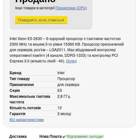
Кабелі та роз'єми
Інші товари в категорії
Процесори (CPU)
Аксесуари
Повідомте, коли з'явиться
Хаби і кардридери
Фильтри та стабілізатори
Intel Xeon E5-2630 – 6-ядерний процесор з тактовою частотою
Павербанки
2300 MHz та кешем 3-го рівня 15360 KB. Процесор призначений
для серверів, роз'єм – LGA2011. Має вбудований контролер
Кабелі, роз'єми, перехідники
оперативної пам'яті (4 канали, DDR3-1333) та контролер PCI
Аксесуари для ноутбуків
Express 3.0 (кількість ліній - 40).
Огляд
Акумулятори
Бренд
Intel
Зовнішні блоки живлення
Тип товару
Процесор
Периферійні пристрої
Призначення
для сервера
Серія
E5
Монітори
Максимальна тактова
2,8 ГГц
Клавіатури, миші, комплекти
частота
Кількість потоків
12
Відеоспостереження
Гарантія
3 місяці
Всі характеристики
IP-камери
Автономне живлення
Доставка
Нова Пошта
✔️ Відправимо сьогодні