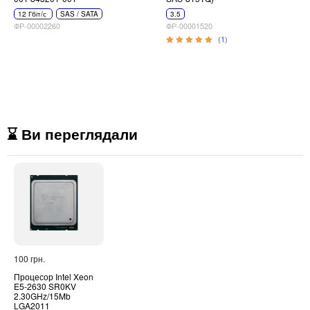
12 Гбіт/с
SAS / SATA
3.5
ФР-00002260
ФР-00001520
(1)
⌛ Ви переглядали
100 грн.
Процесор Intel Xeon
E5-2630 SR0KV
2.30GHz/15Mb
LGA2011