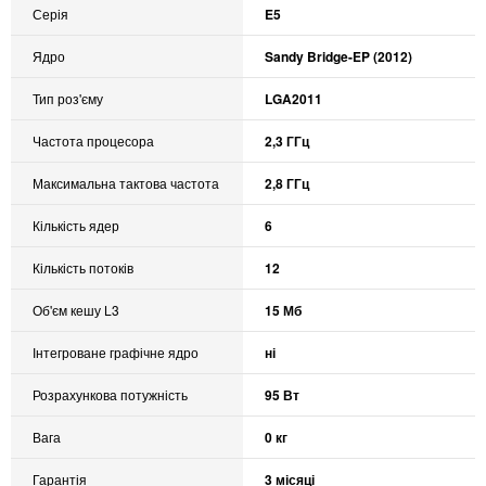
Серія
E5
Ядро
Sandy Bridge-EP (2012)
Тип роз'єму
LGA2011
Частота процесора
2,3 ГГц
Максимальна тактова частота
2,8 ГГц
Кількість ядер
6
Кількість потоків
12
Об'єм кешу L3
15 Мб
Інтегроване графічне ядро
ні
Розрахункова потужність
95 Вт
Вага
0 кг
Гарантія
3 місяці