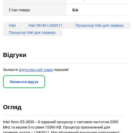
Стан товару
Б/в
Intel
Intel XEON LGA2011
Процессор Intel для сервера
Процесор Intel для сервера
Відгуки
Залиште
відгук про цей товар
першим!
Написати відгук
Огляд
Intel Xeon E5-2630 – 6-ядерний процесор з тактовою частотою 2300
MHz та кешем 3-го рівня 15360 KB. Процесор призначений для
серверів, роз'єм – LGA2011. Має вбудований контролер оперативної