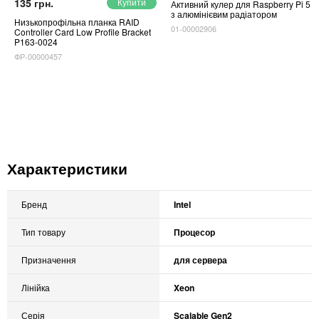
135 грн.
Активний кулер для Raspberry Pi 5
з алюмінієвим радіатором
Низькопрофільна планка RAID
01-00002906
Controller Card Low Profile Bracket
P163-0024
ФР-00000457
Характеристики
Бренд
Intel
Тип товару
Процесор
Призначення
для сервера
Лінійка
Xeon
Серія
Scalable Gen2