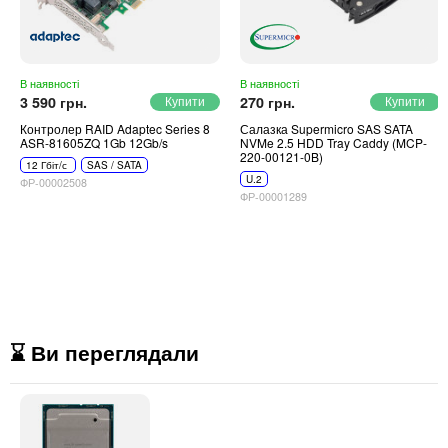
В наявності
В наявності
3 590 грн.
270 грн.
Контролер RAID Adaptec Series 8
Салазка Supermicro SAS SATA
ASR-81605ZQ 1Gb 12Gb/s
NVMe 2.5 HDD Tray Caddy (MCP-
220-00121-0B)
12 Гбіт/с
SAS / SATA
U.2
ФР-00002508
ФР-00001289
⌛ Ви переглядали