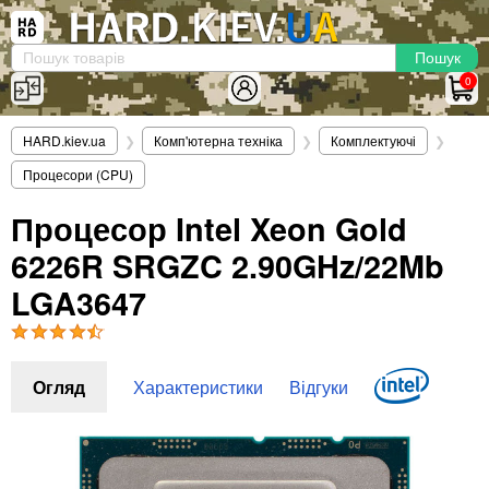
×
Вхід
|
Реєстрація
(097)-938-03-73
Telegram
WhatsApp
0
HARD.KIEV.UA
HARD.kiev.ua
❯
Комп'ютерна техніка
❯
Комплектуючі
❯
Послуги
Процесори (CPU)
Повернення / Обмін
Доставка та оплата
Процесор Intel Xeon Gold
6226R SRGZC 2.90GHz/22Mb
Комп'ютери
Ноутбуки
LGA3647
Моноблоки
Персональні комп'ютери
Сервери
Огляд
Характеристики
Відгуки
Комплектуючі
Процесори (CPU)
Оперативна пам'ять