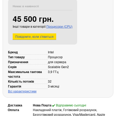
Кабелі та роз'єми
Немає в наявності
Аксесуари
45 500 грн.
Хаби і кардридери
Інші товари в категорії
Процесори (CPU)
Фильтри та стабілізатори
Павербанки
Повідомте, коли з'явиться
Кабелі, роз'єми, перехідники
Аксесуари для ноутбуків
Бренд
Intel
Акумулятори
Тип товару
Процесор
Зовнішні блоки живлення
Призначення
для сервера
Серія
Scalable Gen2
Периферійні пристрої
Максимальна тактова
3,9 ГГц
частота
Монітори
Кількість потоків
32
Клавіатури, миші, комплекти
Гарантія
3 місяці
Всі характеристики
Відеоспостереження
IP-камери
Доставка
Нова Пошта
✔️ Відправимо сьогодні
Автономне живлення
Оплата
Накладений платіж, Готівковий розрахунок,
Безготівковий розрахунок, Visa/Mastercard, Apple