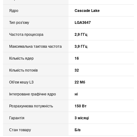
Ядро
Cascade Lake
Тип роз'єму
LGA3647
Частота процесора
2,9 ГГц
Максимальна тактова частота
3,9 ГГц
Кількість ядер
16
Кількість потоків
32
Об'єм кешу L3
22 Мб
Інтегроване графічне ядро
ні
Розрахункова потужність
150 Вт
Гарантія
3 місяці
Стан товару
Б/в