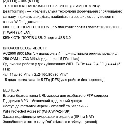
(2,4 ГГц) + 4x4 (5 ГГц)
ТЕХНОЛОГІЯ НАПРЯМКОГО ПРОМІНЮ (BEAMFORMING):
Beamforming+ — інтелектуальна технологія формування спрямованого
сигналу підвищує швидкість, надійність та розширює зону покриття
ваших WiFi-підключень
КІЛЬКІСТЬ ПОРТІВ ETHERNET: 5 гігабітних портів Ethernet 10/100/1000
(1 WAN та 4 LAN)
КІЛЬКІСТЬ ПОРТІВ USB: 2 порти USB 3.0
КЛЮЧОВІ ОСОБЛИВОСТІ:
AC2600 (800 Мбіт/с у діапазоні 2,4 ГГц – підтримка режиму модуляції
256 QAM +1733 Мбіт/с у діапазоні 5 ГГц 11ac)
Одночасна робота у двох діапазонах WiFi - Tx/Rx 4x4 (2,4 ГГц) + 4x4 (5
ГГц)
4x4 11ac 80 МГц + 2x2-160/80+80 МГц*
15 додаткових каналів 5 ГГц (DFS) для роботи без перешкод
БЕЗПЕКА
Власна безкоштовна URL-адреса для особистого FTP-сервера
Підтримка VPN – безпечний віддалений доступ
Доступ до гостьової мережі - окремий та безпечний
WiFi Protected Access® (WPA/WPA2-PSK)
Захист подвійним міжмережевим екраном (SPI та NAT)
Запобігання атакам типу DoS (відмова в обслуговуванні)