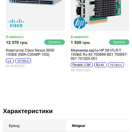
В наявності
В наявності
12 370 грн.
1 520 грн.
Комутатор Cisco Nexus 3000
Мережева карта HP 561FLR-T
10GbE (N3K-C3548P-10G)
10GbE RJ-45 700699-B21 700697-
001 701525-001
L3
10 Гбіт/с
Flexible LOM
RJ-45
10 Гбіт/с
01-00002781
ФР-00001224
Характеристики
Бренд
Netgear