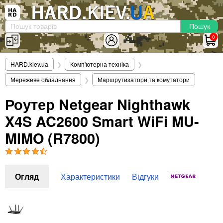
×
Вхід
|
Реєстрація
(097)-938-03-73
Telegram
WhatsApp
0
HARD.KIEV.UA
HARD.kiev.ua
❯
Комп'ютерна техніка
❯
Послуги
Мережеве обладнання
❯
Маршрутизатори та комутатори
Повернення / Обмін
Доставка та оплата
Роутер Netgear Nighthawk
X4S AC2600 Smart WiFi MU-
Комп'ютери
Ноутбуки
MIMO (R7800)
Моноблоки
Персональні комп'ютери
Сервери
Огляд
Характеристики
Відгуки
Комплектуючі
Процесори (CPU)
Оперативна пам'ять