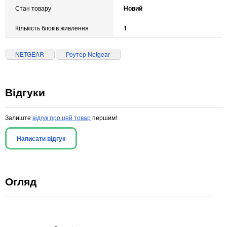
Стан товару
Новий
Кількість блоків живлення
1
NETGEAR
Роутер Netgear
Відгуки
Залиште
відгук про цей товар
першим!
Написати відгук
Огляд