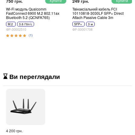
750 грн.
249 грн.
Wi-Fi модуль Qualcomm
Твінаксіальний кабель FCI
FastConnect 6900 M.2 802.11ax
10110818-3030LF SFP+ Direct
Bluetooth 5.2 (QCNFA765)
Attach Passive Cable 3m
M.2
3.6 Гбіт/с
SFP+
3 м
ФР-00002510
ФР-00001708
(1)
⌛ Ви переглядали
4 200 грн.