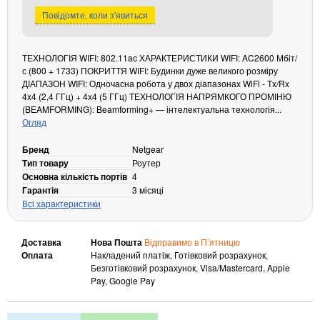
Повідомте, коли з'явиться
Кабелі та роз'єми
Аксесуари
ТЕХНОЛОГІЯ WIFI: 802.11ac ХАРАКТЕРИСТИКИ WIFI: AC2600 Мбіт/
Хаби і кардридери
с (800 + 1733) ПОКРИТТЯ WIFI: Будинки дуже великого розміру
Фильтри та стабілізатори
ДІАПАЗОН WIFI: Одночасна робота у двох діапазонах WiFi - Tx/Rx
4x4 (2,4 ГГц) + 4x4 (5 ГГц) ТЕХНОЛОГІЯ НАПРЯМКОГО ПРОМІНЮ
Павербанки
(BEAMFORMING): Beamforming+ — інтелектуальна технологія...
Кабелі, роз'єми, перехідники
Огляд
Аксесуари для ноутбуків
Бренд
Netgear
Акумулятори
Тип товару
Роутер
Зовнішні блоки живлення
Основна кількість портів
4
Гарантія
3 місяці
Периферійні пристрої
Всі характеристики
Монітори
Клавіатури, миші, комплекти
Доставка
Нова Пошта
Відправимо в Пʼятницю
Оплата
Накладений платіж, Готівковий розрахунок,
Відеоспостереження
Безготівковий розрахунок, Visa/Mastercard, Apple
IP-камери
Pay, Google Pay
Автономне живлення