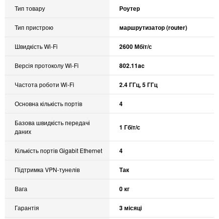
Тип товару
Роутер
Тип пристрою
маршрутизатор (router)
Швидкість Wi-Fi
2600 Мбіт/с
Версія протоколу Wi-Fi
802.11ac
Частота роботи Wi-Fi
2.4 ГГц, 5 ГГц
Основна кількість портів
4
Базова швидкість передачі
1 Гбіт/с
даних
Кількість портів Gigabit Ethernet
4
Підтримка VPN-тунелів
Так
Вага
0 кг
Гарантія
3 місяці