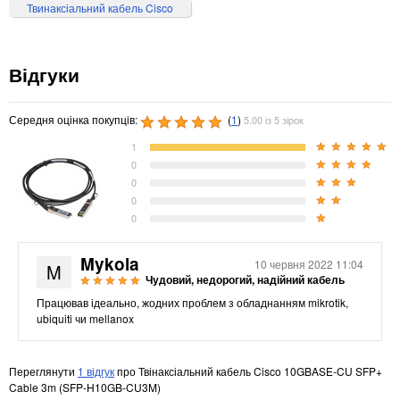
Твинаксіальний кабель Cisco
Відгуки
Середня оцінка покупців:
(
1
)
5.00 із 5 зірок
1
0
0
0
0
Mykola
10 червня 2022 11:04
M
Чудовий, недорогий, надійний кабель
Працював ідеально, жодних проблем з обладнанням mikrotik,
ubiquiti чи mellanox
Переглянути
1 відгук
про Твінаксіальний кабель Cisco 10GBASE-CU SFP+
Cable 3m (SFP-H10GB-CU3M)