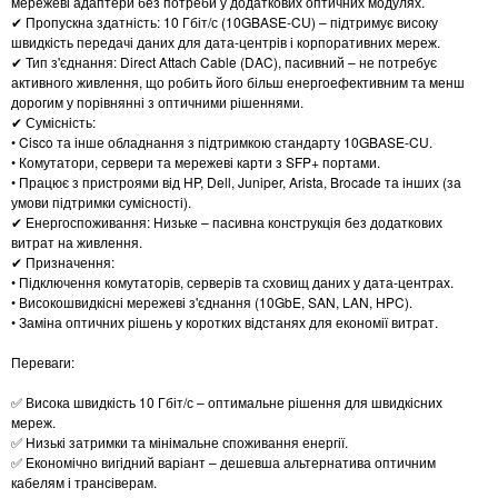
мережеві адаптери без потреби у додаткових оптичних модулях.
✔ Пропускна здатність: 10 Гбіт/с (10GBASE-CU) – підтримує високу
швидкість передачі даних для дата-центрів і корпоративних мереж.
✔ Тип з'єднання: Direct Attach Cable (DAC), пасивний – не потребує
активного живлення, що робить його більш енергоефективним та менш
дорогим у порівнянні з оптичними рішеннями.
✔ Сумісність:
• Cisco та інше обладнання з підтримкою стандарту 10GBASE-CU.
• Комутатори, сервери та мережеві карти з SFP+ портами.
• Працює з пристроями від HP, Dell, Juniper, Arista, Brocade та інших (за
умови підтримки сумісності).
✔ Енергоспоживання: Низьке – пасивна конструкція без додаткових
витрат на живлення.
✔ Призначення:
• Підключення комутаторів, серверів та сховищ даних у дата-центрах.
• Високошвидкісні мережеві з'єднання (10GbE, SAN, LAN, HPC).
• Заміна оптичних рішень у коротких відстанях для економії витрат.
Переваги:
✅ Висока швидкість 10 Гбіт/с – оптимальне рішення для швидкісних
мереж.
✅ Низькі затримки та мінімальне споживання енергії.
✅ Економічно вигідний варіант – дешевша альтернатива оптичним
кабелям і трансіверам.