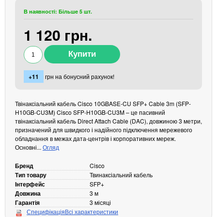
Кабелі та роз'єми
В наявності: Більше 5 шт.
Аксесуари
1 120 грн.
Хаби і кардридери
Фильтри та стабілізатори
Павербанки
+11
грн на бонусний рахунок!
Кабелі, роз'єми, перехідники
Аксесуари для ноутбуків
Акумулятори
Твінаксіальний кабель Cisco 10GBASE-CU SFP+ Cable 3m (SFP-
H10GB-CU3M) Cisco SFP-H10GB-CU3M – це пасивний
Зовнішні блоки живлення
твінаксіальний кабель Direct Attach Cable (DAC), довжиною 3 метри,
призначений для швидкого і надійного підключення мережевого
Периферійні пристрої
обладнання в межах дата-центрів і корпоративних мереж.
Монітори
Основні...
Огляд
Клавіатури, миші, комплекти
Бренд
Cisco
Відеоспостереження
Тип товару
Твинаксіальний кабель
Інтерфейс
SFP+
IP-камери
Довжина
3 м
Гарантія
3 місяці
Автономне живлення
Специфікація
Всі характеристики