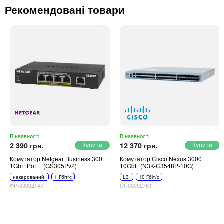
Рекомендовані товари
В наявності
В наявності
2 390 грн.
12 370 грн.
Комутатор Netgear Business 300
Комутатор Cisco Nexus 3000
1GbE PoE+ (GS305Pv2)
10GbE (N3K-C3548P-10G)
некерований
1 Гбіт/с
L3
10 Гбіт/с
ФР-00002147
01-00002781