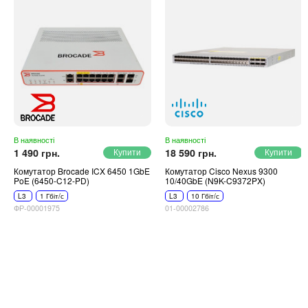
В наявності
В наявності
1 490 грн.
18 590 грн.
Комутатор Brocade ICX 6450 1GbE
Комутатор Cisco Nexus 9300
PoE (6450-C12-PD)
10/40GbE (N9K-C9372PX)
L3
1 Гбіт/с
L3
10 Гбіт/с
ФР-00001975
01-00002786