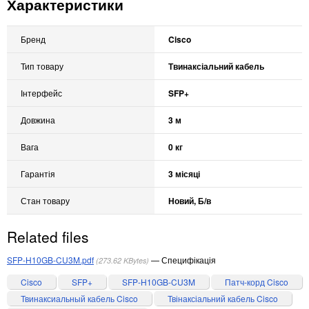
Характеристики
Бренд
Cisco
Тип товару
Твинаксіальний кабель
Інтерфейс
SFP+
Довжина
3 м
Вага
0 кг
Гарантія
3 місяці
Стан товару
Новий, Б/в
Related files
SFP-H10GB-CU3M.pdf
Специфікація
273.62 KBytes
Cisco
SFP+
SFP-H10GB-CU3M
Патч-корд Cisco
Твинаксиальный кабель Cisco
Твінаксіальний кабель Cisco