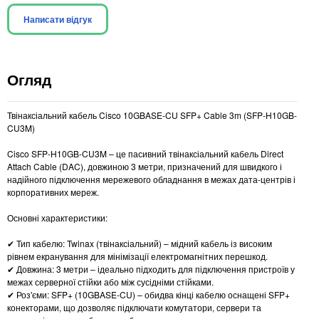
Написати відгук
Огляд
Твінаксіальний кабель Cisco 10GBASE-CU SFP+ Cable 3m (SFP-H10GB-
CU3M)
Cisco SFP-H10GB-CU3M – це пасивний твінаксіальний кабель Direct
Attach Cable (DAC), довжиною 3 метри, призначений для швидкого і
надійного підключення мережевого обладнання в межах дата-центрів і
корпоративних мереж.
Основні характеристики:
✔ Тип кабелю: Twinax (твінаксіальний) – мідний кабель із високим
рівнем екранування для мінімізації електромагнітних перешкод.
✔ Довжина: 3 метри – ідеально підходить для підключення пристроїв у
межах серверної стійки або між сусідніми стійками.
✔ Роз'єми: SFP+ (10GBASE-CU) – обидва кінці кабелю оснащені SFP+
конекторами, що дозволяє підключати комутатори, сервери та