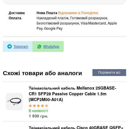
Автоматичні вимикачі
Інвертори напруги
Доставка
Нова Пошта
Відправимо в Понеділок
Акумулятори для ДБЖ
Оплата
Накладений платіж, Готівковий розрахунок,
Безготівковий розрахунок, Visa/Mastercard, Apple
Pay, Google Pay
Telegram
WhatsApp
Схожі товари або аналоги
Твінаксіальний кабель Mellanox 25GBASE-
CR1 SFP28 Passive Copper Cable 1.5m
(MCP2M00-A01A)
В наявності
1 930 грн.
Твінаксіальний кабель Cisco 40GBASE QSFP+