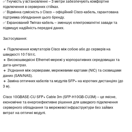
✅ Гнучкість у встановленні – 3 метри забезпечують комфортне
підключення в серверних стійках.
✅ Відмінна сумісність з Cisco – офіційний Cisco-кабель, гарантована
підтримка обладнання цього бренду.
✅ Екранований Twinax-кабель – зменшує електромагнітні завади та
підвищує надійність передачі даних.
Застосування:
🔹 Підключення комутаторів Cisco між собою або до серверів на
швидкості 10 Гбіт/с.
🔹 Високошвидкісні Ethernet-мережі у корпоративних середовищах та
дата-центрах.
🔹 З'єднання між серверами, мережевими картами (NIC) та сховищами
даних (SAN/NAS).
🔹 Заміна оптичних кабелів та модулів SFP+ на коротких дистанціях (до
3 м).
Cisco 10GBASE-CU SFP+ Cable 3m (SFP-H10GB-CU3M) – це якісне,
економічне та енергоефективне рішення для швидкого підключення
серверного обладнання та мережевої інфраструктури без зайвих
витрат на оптичні модулі.