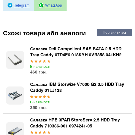
Автоматичні вимикачі
Telegram
WhatsApp
Інвертори напруги
Акумулятори для ДБЖ
Схожі товари або аналоги
Салазка Dell Compellent SAS SATA 2.5 HDD
Tray Caddy 07D4F6 018KYH 0VR858 041KH2
В наявності
460 грн.
Салазка IBM Storwize V7000 G2 3.5 HDD Tray
Caddy 01LJ138
В наявності
350 грн.
Салазка HPE 3PAR StoreServ 2.5 HDD Tray
Caddy 710386-001 0974241-05