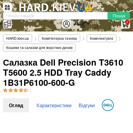
×
Вхід
|
Реєстрація
(097)-938-03-73
Telegram
WhatsApp
0
HARD.KIEV.UA
HARD.kiev.ua
❯
Комп'ютерна техніка
❯
Комплектуючі
❯
Послуги
Кошики та салазки для жорстких дисків
Повернення / Обмін
Доставка та оплата
Салазка Dell Precision T3610
T5600 2.5 HDD Tray Caddy
Комп'ютери
Ноутбуки
1B31P6100-600-G
Моноблоки
Персональні комп'ютери
Сервери
Огляд
Характеристики
Відгуки
Комплектуючі
Процесори (CPU)
Оперативна пам'ять