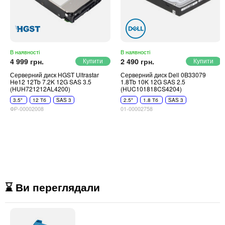
В наявності
В наявності
4 999 грн.
2 490 грн.
Серверний диск HGST Ultrastar
Серверний диск Dell 0B33079
He12 12Tb 7.2K 12G SAS 3.5
1.8Tb 10K 12G SAS 2.5
(HUH721212AL4200)
(HUC101818CS4204)
3.5"
12 Тб
SAS 3
2.5"
1.8 Тб
SAS 3
ФР-00002008
01-00002758
⌛ Ви переглядали