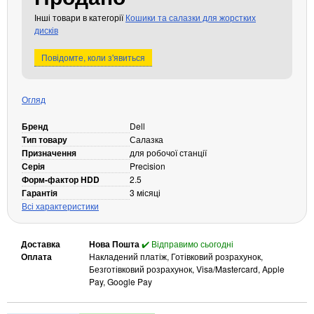
Кабелі та роз'єми
Інші товари в категорії
Кошики та салазки для жорстких
дисків
Аксесуари
Повідомте, коли з'явиться
Хаби і кардридери
Фильтри та стабілізатори
Павербанки
Огляд
Кабелі, роз'єми, перехідники
Бренд
Dell
Аксесуари для ноутбуків
Тип товару
Салазка
Акумулятори
Призначення
для робочої станції
Серія
Зовнішні блоки живлення
Precision
Форм-фактор HDD
2.5
Периферійні пристрої
Гарантія
3 місяці
Всі характеристики
Монітори
Клавіатури, миші, комплекти
Доставка
Нова Пошта
✔️ Відправимо сьогодні
Відеоспостереження
Оплата
Накладений платіж, Готівковий розрахунок,
Безготівковий розрахунок, Visa/Mastercard, Apple
IP-камери
Pay, Google Pay
Автономне живлення