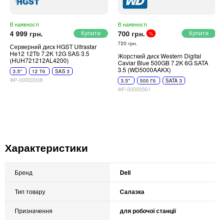
В наявності
В наявності
4 999 грн.
700 грн.
%
720 грн.
Серверний диск HGST Ultrastar
He12 12Tb 7.2K 12G SAS 3.5
Жорсткий диск Western Digital
(HUH721212AL4200)
Caviar Blue 500GB 7.2K 6G SATA
3.5 (WD5000AAKX)
3.5"
12 Тб
SAS 3
ФР-00002008
3.5"
500 Гб
SATA 3
ФР-00000561
Характеристики
Бренд
Dell
Тип товару
Салазка
Призначення
для робочої станції