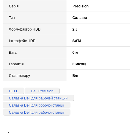
Серія
Precision
Тип
Салазка
Форм-фактор HDD
2.5
Інтерфейс HDD
SATA
Вага
0 кг
Гарантія
3 місяці
Стан товару
Б/в
DELL
Dell Precision
Салазка Dell для рабочей станции
Салазка Dell для робочої станції
Салазка Dell для рабочої станції