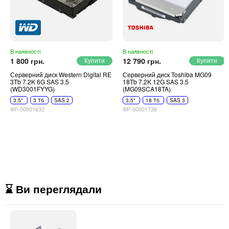
В наявності
В наявності
1 800 грн.
12 790 грн.
Серверний диск Western Digital RE
Серверний диск Toshiba MG09
3Tb 7.2K 6G SAS 3.5
18Tb 7.2K 12G SAS 3.5
(WD3001FYYG)
(MG09SCA18TA)
3.5"
3 Тб
SAS 2
3.5"
18 Тб
SAS 3
ФР-00001632
ФР-00001738
⌛ Ви переглядали