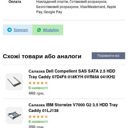
Автоматичні вимикачі
Оплата
Накладений платіж, Готівковий розрахунок,
Безготівковий розрахунок, Visa/Mastercard, Apple
Інвертори напруги
Pay, Google Pay
Акумулятори для ДБЖ
Telegram
WhatsApp
Схожі товари або аналоги
Салазка Dell Compellent SAS SATA 2.5 HDD
Tray Caddy 07D4F6 018KYH 0VR858 041KH2
В наявності
460 грн.
Салазка IBM Storwize V7000 G2 3.5 HDD Tray
Caddy 01LJ138
В наявності
350 грн.