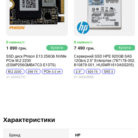
В наявності
В наявності
1 890 грн.
7 490 грн.
SSD диск Phison E13 256Gb NVMe
Серверний SSD HPE 920GB SAS
PCIe M.2 2230
12Gb/s 2.5″ Enterprise (787178-002,
(ESMP256GMB47C3-E13TS)
810879-001, HUSMR1610ASS205)
M.2 2230
256 Гб
PCIe 3.0 x4
2.5"
920 Гб
SAS 3
01-00002757
01-00002896
Характеристики
Бренд
HP