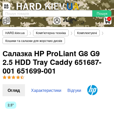
×
Вхід
|
Реєстрація
(097)-938-03-73
Telegram
WhatsApp
0
HARD.KIEV.UA
HARD.kiev.ua
❯
Комп'ютерна техніка
❯
Комплектуючі
❯
Послуги
Кошики та салазки для жорстких дисків
Повернення / Обмін
Доставка та оплата
Салазка HP ProLiant G8 G9
2.5 HDD Tray Caddy 651687-
Комп'ютери
Ноутбуки
001 651699-001
Моноблоки
Персональні комп'ютери
Сервери
Огляд
Характеристики
Відгуки
Комплектуючі
Процесори (CPU)
2.5"
Оперативна пам'ять