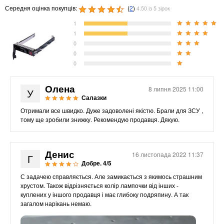
Середня оцінка покупців:
(
2
)
4.50 із 5 зірок
1
1
0
0
0
Олена
8 липня 2025 11:00
У
Салазки
Отримали все швидко. Дуже задоволені якістю. Брали для ЗСУ ,
тому ще зробили знижку. Рекомендую продавця. Дякую.
Денис
16 листопада 2022 11:37
Г
Добре. 4/5
С задачею справляється. Але замикається з якимось страшним
хрустом. Також відрізняється колір лампочки від інших -
куплених у іншого продавця і має глибоку подряпину. А так
загалом нарікань немаю.