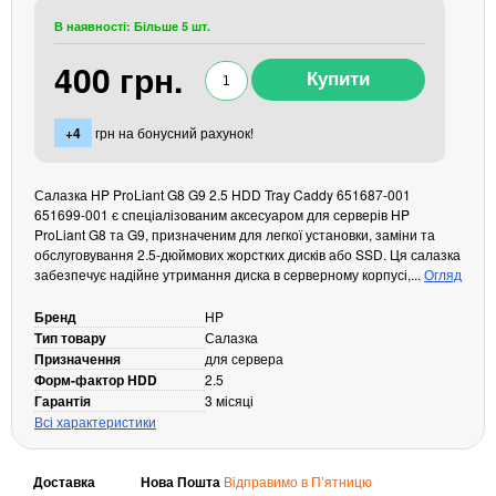
Кабелі та роз'єми
В наявності: Більше 5 шт.
Аксесуари
400 грн.
Хаби і кардридери
Фильтри та стабілізатори
+4
грн на бонусний рахунок!
Павербанки
Кабелі, роз'єми, перехідники
Салазка HP ProLiant G8 G9 2.5 HDD Tray Caddy 651687-001
Аксесуари для ноутбуків
651699-001 є спеціалізованим аксесуаром для серверів HP
ProLiant G8 та G9, призначеним для легкої установки, заміни та
Акумулятори
обслуговування 2.5-дюймових жорстких дисків або SSD. Ця салазка
Зовнішні блоки живлення
забезпечує надійне утримання диска в серверному корпусі,...
Огляд
Периферійні пристрої
Бренд
HP
Монітори
Тип товару
Салазка
Призначення
для сервера
Клавіатури, миші, комплекти
Форм-фактор HDD
2.5
Відеоспостереження
Гарантія
3 місяці
Всі характеристики
IP-камери
Автономне живлення
Доставка
Нова Пошта
Відправимо в Пʼятницю