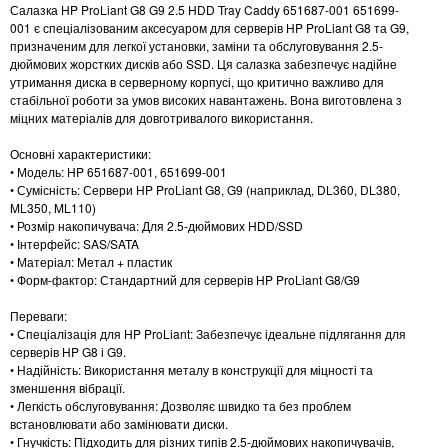
Салазка HP ProLiant G8 G9 2.5 HDD Tray Caddy 651687-001 651699-
001 є спеціалізованим аксесуаром для серверів HP ProLiant G8 та G9,
призначеним для легкої установки, заміни та обслуговування 2.5-
дюймових жорстких дисків або SSD. Ця салазка забезпечує надійне
утримання диска в серверному корпусі, що критично важливо для
стабільної роботи за умов високих навантажень. Вона виготовлена з
міцних матеріалів для довготривалого використання.
Основні характеристики:
• Модель: HP 651687-001, 651699-001
• Сумісність: Сервери HP ProLiant G8, G9 (наприклад, DL360, DL380,
ML350, ML110)
• Розмір накопичувача: Для 2.5-дюймових HDD/SSD
• Інтерфейс: SAS/SATA
• Матеріал: Метал + пластик
• Форм-фактор: Стандартний для серверів HP ProLiant G8/G9
Переваги:
• Спеціалізація для HP ProLiant: Забезпечує ідеальне підлягання для
серверів HP G8 і G9.
• Надійність: Використання металу в конструкції для міцності та
зменшення вібрації.
• Легкість обслуговування: Дозволяє швидко та без проблем
встановлювати або замінювати диски.
• Гнучкість: Підходить для різних типів 2.5-дюймових накопичувачів,