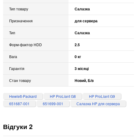
Тип товару
Салазка
Призначення
для сервера
Тип
Салазка
Форм-фактор HDD
2.5
Вага
0 кг
Гарантія
3 місяці
Стан товару
Новий, Б/в
Hewlett-Packard
HP ProLiant G8
HP ProLiant G9
651687-001
651699-001
Салазка HP для сервера
Відгуки 2