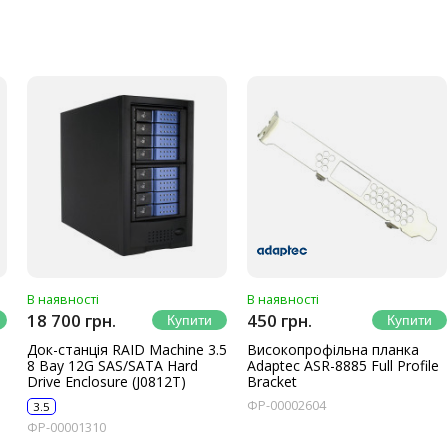
В наявності
В наявності
18 700 грн.
450 грн.
Док-станція RAID Machine 3.5
Високопрофільна планка
8 Bay 12G SAS/SATA Hard
Adaptec ASR-8885 Full Profile
Drive Enclosure (J0812T)
Bracket
ФР-00002604
3.5
ФР-00001310