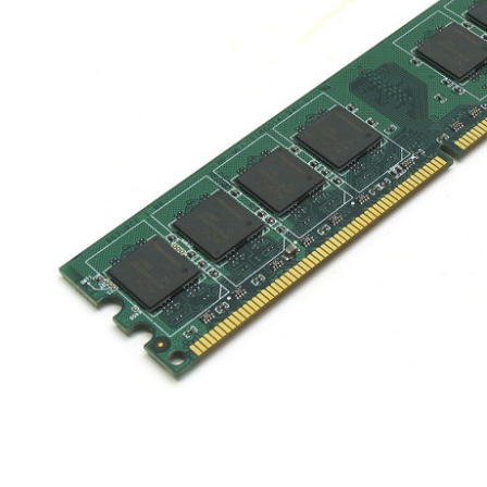
Материнські плати
Жорсткі диски та SSD
SAS диски
SATA диски
NVMe диски
Відеокарти
Блоки живлення
Контролери RAID
Кулери та системи охолодження
Корпуси
Кошики та салазки для жорстких дисків
Рейки та кріплення
Інші комплектуючі
Заглушки для корпусів
Мережеве обладнання