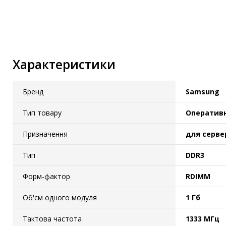
IP-камери
Автономне живлення
Автоматичні вимикачі
Інвертори напруги
Характеристики
Акумулятори для ДБЖ
Бренд
Samsung
Тип товару
Оперативн
Призначення
для серве
Тип
DDR3
Форм-фактор
RDIMM
Об'єм одного модуля
1 Гб
Тактова частота
1333 МГц