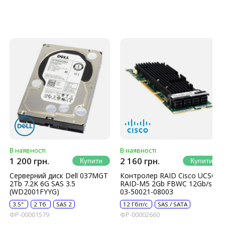
В наявності
В наявності
1 200 грн.
2 160 грн.
Серверний диск Dell 037MGT
Контролер RAID Cisco UCSC-
2Tb 7.2K 6G SAS 3.5
RAID-M5 2Gb FBWC 12Gb/s
(WD2001FYYG)
03-50021-08003
3.5"
2 Тб
SAS 2
12 Гбіт/с
SAS / SATA
ФР-00001579
ФР-00002660