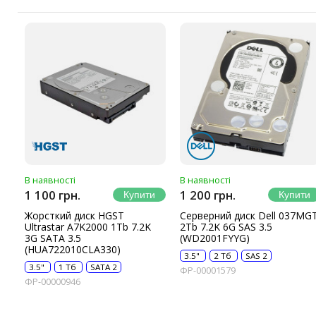
В наявності
В наявності
1 100 грн.
1 200 грн.
Жорсткий диск HGST
Серверний диск Dell 037MG
Ultrastar A7K2000 1Tb 7.2K
2Tb 7.2K 6G SAS 3.5
3G SATA 3.5
(WD2001FYYG)
(HUA722010CLA330)
3.5"
2 Тб
SAS 2
3.5"
1 Тб
SATA 2
ФР-00001579
ФР-00000946