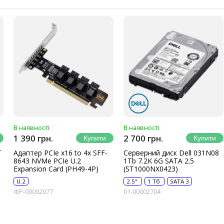
В наявності
В наявності
1 390 грн.
2 700 грн.
T
Адаптер PCIe x16 to 4x SFF-
Серверний диск Dell 031N08
8643 NVMe PCIe U.2
1Tb 7.2K 6G SATA 2.5
Expansion Card (PH49-4P)
(ST1000NX0423)
U.2
2.5"
1 Тб
SATA 3
ФР-00002077
01-00002704