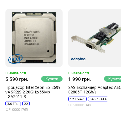
В наявності
В наявності
5 590 грн.
1 990 грн.
Процесор Intel Xeon E5-2699
SAS Експандер Adaptec AEC-
v4 SR2JS 2.20GHz/55Mb
82885T 12Gb/s
LGA2011-3
12 Гбіт/с
SAS / SATA
3,6 ГГц
22
ФР-00001349
ФР-00001765