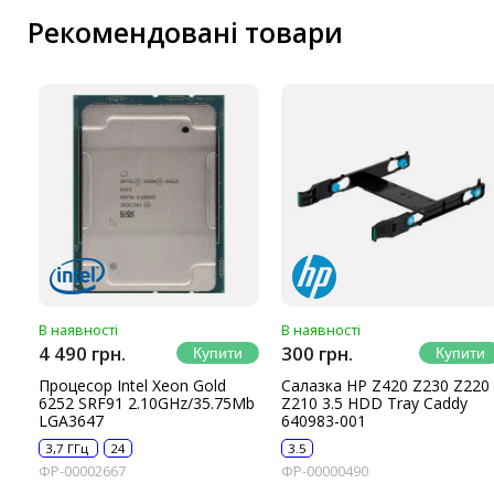
Маршрутизатори та комутатори
Рекомендовані товари
Мережеві карти
Wi-Fi і Bluetooth адаптери
Кабелі та роз'єми
Аксесуари
Хаби і кардридери
Фильтри та стабілізатори
Павербанки
Кабелі, роз'єми, перехідники
Аксесуари для ноутбуків
Акумулятори
В наявності
В наявності
Зовнішні блоки живлення
4 490 грн.
300 грн.
Периферійні пристрої
Процесор Intel Xeon Gold
Салазка HP Z420 Z230 Z220
6252 SRF91 2.10GHz/35.75Mb
Z210 3.5 HDD Tray Caddy
Монітори
LGA3647
640983-001
Клавіатури, миші, комплекти
3,7 ГГц
24
3.5
ФР-00002667
ФР-00000490
Відеоспостереження