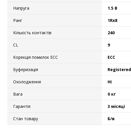
Напруга
1.5 В
Ранг
1Rx8
Кількість контактів
240
CL
9
Корекція помилок ECC
ECC
Буферизація
Registered
Охолодження
Ні
Вага
0 кг
Гарантія
3 місяці
Стан товару
Б/в