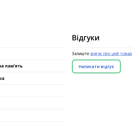
Відгуки
Залиште
відгук про цей товар
а памʼять
Написати відгук
ра