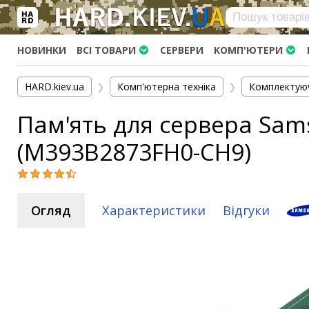
×
Вхід
|
Реєстрація
(097)-938-03-73
Telegram
WhatsApp
НОВИНКИ
ВСІ ТОВАРИ
СЕРВЕРИ
КОМП'ЮТЕРИ
HARD.KIEV.UA
HARD.kiev.ua
❯
Комп'ютерна техніка
❯
Комплектую
Послуги
Пам'ять для сервера Sam
Повернення / Обмін
Доставка та оплата
(M393B2873FH0-CH9)
Комп'ютери
Ноутбуки
Моноблоки
Огляд
Характеристики
Відгуки
Персональні комп'ютери
Сервери
Комплектуючі
Процесори (CPU)
Оперативна пам'ять