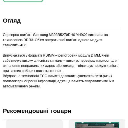
Огляд
Серверна пам'ять Samsung M393B5270DH0-YH9Q9 виконана за
технологією DDR3. Об'єм оперативної пам'яті одного модуля
становить 4Гб.
Випускається у форматі RDIMM – регістровий модуль DIMM, який
забезпечує високу цілісність сигналу – виконує перевірку парності для
виявлення неправильних адрес або команд – підвищує продуктивність
при важких робочих навантаженнях.
Вбудована технологія ЕСС-пам'яті дозволить унеможливити ризик
помилок при обробці інформації, адже ця пам'ять виправлятиме їх в
автоматичному режимі.
Рекомендовані товари