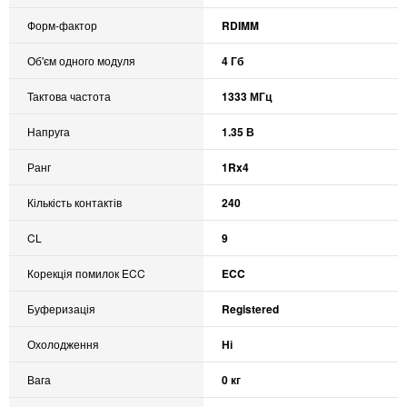
Форм-фактор
RDIMM
Об'єм одного модуля
4 Гб
Тактова частота
1333 МГц
Напруга
1.35 В
Ранг
1Rx4
Кількість контактів
240
CL
9
Корекція помилок ECC
ECC
Буферизація
Registered
Охолодження
Ні
Вага
0 кг