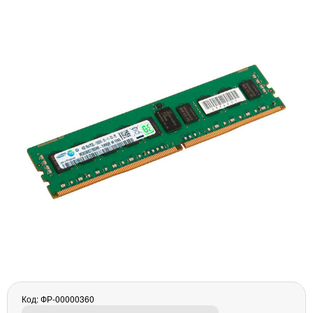
Материнські плати
Жорсткі диски та SSD
SAS диски
SATA диски
NVMe диски
Відеокарти
Блоки живлення
Контролери RAID
Кулери та системи охолодження
Корпуси
Кошики та салазки для жорстких дисків
Рейки та кріплення
Інші комплектуючі
Заглушки для корпусів
Мережеве обладнання
Маршрутизатори та комутатори
Мережеві карти
Код: ФР-00000360
Wi-Fi і Bluetooth адаптери