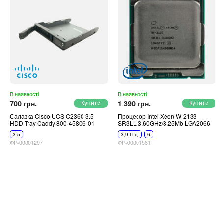
В наявності
В наявності
700 грн.
1 390 грн.
Салазка Cisco UCS C2360 3.5
Процесор Intel Xeon W-2133
HDD Tray Caddy 800-45806-01
SR3LL 3.60GHz/8.25Mb LGA2066
3.5
3,9 ГГц
6
ФР-00001297
ФР-00001581