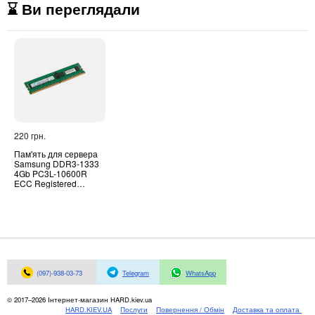
⌛ Ви переглядали
220 грн.
Пам'ять для сервера
Samsung DDR3-1333
4Gb PC3L-10600R
ECC Registered
(M393B5270DH0-
YH9Q9)
(097)-938-03-73
Telegram
WhatsApp
© 2017–2026 Інтернет-магазин HARD.kiev.ua
HARD.KIEV.UA
Послуги
Повернення / Обмін
Доставка та оплата