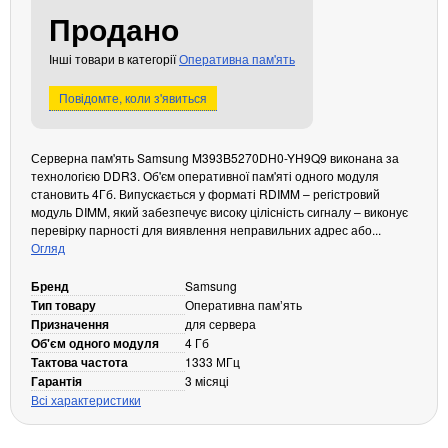
Продано
Кабелі та роз'єми
Аксесуари
Інші товари в категорії
Оперативна пам'ять
Хаби і кардридери
Повідомте, коли з'явиться
Фильтри та стабілізатори
Павербанки
Серверна пам'ять Samsung M393B5270DH0-YH9Q9 виконана за
Кабелі, роз'єми, перехідники
технологією DDR3. Об'єм оперативної пам'яті одного модуля
Аксесуари для ноутбуків
становить 4Гб. Випускається у форматі RDIMM – регістровий
модуль DIMM, який забезпечує високу цілісність сигналу – виконує
Акумулятори
перевірку парності для виявлення неправильних адрес або...
Зовнішні блоки живлення
Огляд
Периферійні пристрої
Бренд
Samsung
Монітори
Тип товару
Оперативна памʼять
Призначення
для сервера
Клавіатури, миші, комплекти
Об'єм одного модуля
4 Гб
Відеоспостереження
Тактова частота
1333 МГц
Гарантія
3 місяці
IP-камери
Всі характеристики
Автономне живлення