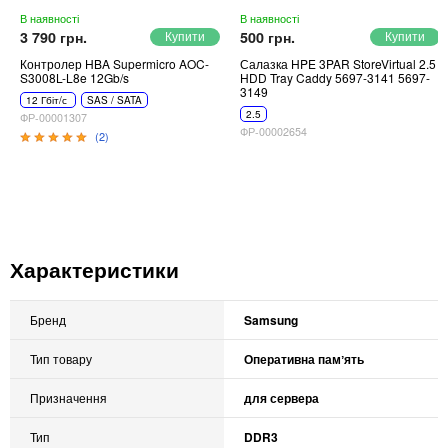
В наявності
В наявності
3 790 грн.
500 грн.
Контролер HBA Supermicro AOC-
Салазка HPE 3PAR StoreVirtual 2.5
S3008L-L8e 12Gb/s
HDD Tray Caddy 5697-3141 5697-
3149
12 Гбіт/с
SAS / SATA
2.5
ФР-00001307
ФР-00002654
(2)
Характеристики
Бренд
Samsung
Тип товару
Оперативна памʼять
Призначення
для сервера
Тип
DDR3