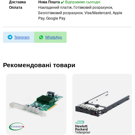
Автоматичні вимикачі
Доставка
Нова Пошта
✔️ Відправимо сьогодні
Оплата
Накладений платіж, Готівковий розрахунок,
Інвертори напруги
Безготівковий розрахунок, Visa/Mastercard, Apple
Акумулятори для ДБЖ
Pay, Google Pay
Telegram
WhatsApp
Рекомендовані товари