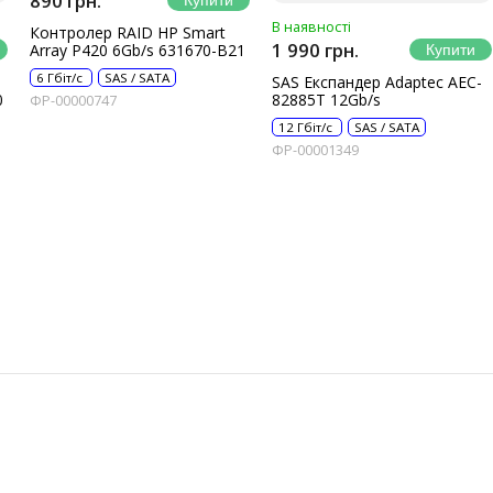
890 грн.
В наявності
Контролер RAID HP Smart
1 990 грн.
Array P420 6Gb/s 631670-B21
6 Гбіт/с
SAS / SATA
SAS Експандер Adaptec AEC-
0
82885T 12Gb/s
ФР-00000747
12 Гбіт/с
SAS / SATA
ФР-00001349