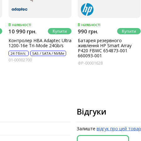
В наявності
В наявності
10 990 грн.
990 грн.
Контролер HBA Adaptec Ultra
Батарея резервного
1200-16e Tri-Mode 24Gb/s
живлення HP Smart Array
P420 FBWC 654873-001
24 Гбіт/с
SAS / SATA / NVMe
660093-001
01-00002700
ФР-00001628
Відгуки
Залиште
відгук про цей товар