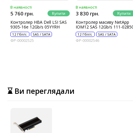
В наявності
В наявності
5 760 грн.
3 830 грн.
Контролер HBA Dell LSI SAS
Контролер масиву NetApp
9305-16e 12Gb/s 05YYRH
IOM12 SAS 12Gb/s 111-0285
12 Гбіт/с
SAS / SATA
12 Гбіт/с
SAS / SATA
ФР-00002525
ФР-00002546
⌛ Ви переглядали