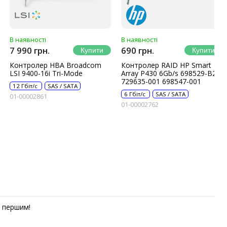
В наявності
В наявності
7 990 грн.
690 грн.
Контролер HBA Broadcom
Контролер RAID HP Smart
LSI 9400-16i Tri-Mode
Array P430 6Gb/s 698529-B21
729635-001 698547-001
12 Гбіт/с
SAS / SATA
6 Гбіт/с
SAS / SATA
01-00002861
01-00002762
першим!