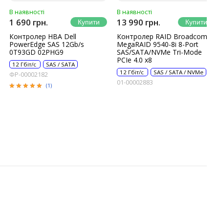
В наявності
В наявності
1 690 грн.
13 990 грн.
Контролер HBA Dell
Контролер RAID Broadcom
PowerEdge SAS 12Gb/s
MegaRAID 9540-8i 8-Port
0T93GD 02PHG9
SAS/SATA/NVMe Tri-Mode
PCIe 4.0 x8
12 Гбіт/с
SAS / SATA
12 Гбіт/с
SAS / SATA / NVMe
ФР-00002182
01-00002883
(1)