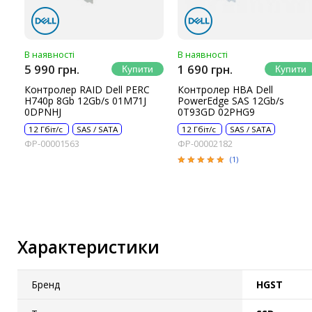
IP-камери
Автономне живлення
В наявності
В наявності
Автоматичні вимикачі
5 990 грн.
1 690 грн.
Інвертори напруги
Контролер RAID Dell PERC
Контролер HBA Dell
H740p 8Gb 12Gb/s 01M71J
PowerEdge SAS 12Gb/s
Акумулятори для ДБЖ
0DPNHJ
0T93GD 02PHG9
12 Гбіт/с
SAS / SATA
12 Гбіт/с
SAS / SATA
ФР-00001563
ФР-00002182
(1)
Характеристики
Бренд
HGST