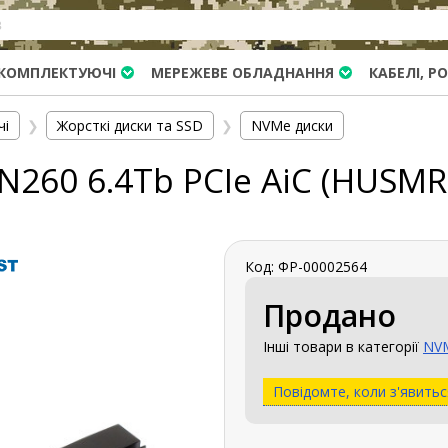
КОМПЛЕКТУЮЧІ
МЕРЕЖЕВЕ ОБЛАДНАННЯ
КАБЕЛІ, Р
чі
❯
Жорсткі диски та SSD
❯
NVMe диски
SN260 6.4Tb PCIe AiC (HUSM
Код: ФР-00002564
Продано
Інші товари в категорії
NVM
Повідомте, коли з'явитьс