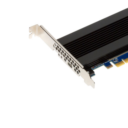
Материнські плати
Жорсткі диски та SSD
SAS диски
SATA диски
NVMe диски
Відеокарти
Блоки живлення
Контролери RAID
Кулери та системи охолодження
Корпуси
Кошики та салазки для жорстких дисків
Рейки та кріплення
Інші комплектуючі
Заглушки для корпусів
Мережеве обладнання