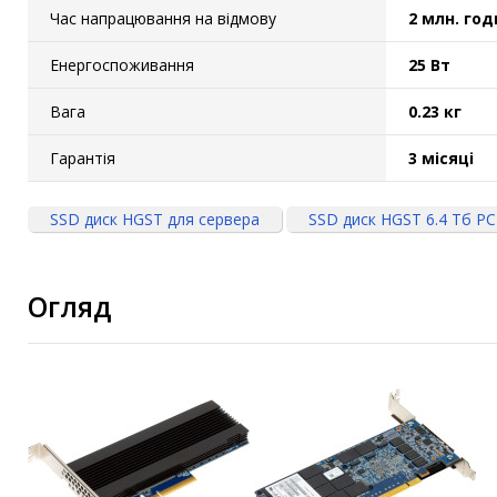
Час напрацювання на відмову
2 млн. год
Енергоспоживання
25 Вт
Вага
0.23 кг
Гарантія
3 місяці
SSD диск HGST для сервера
SSD диск HGST 6.4 Тб PCI
Огляд