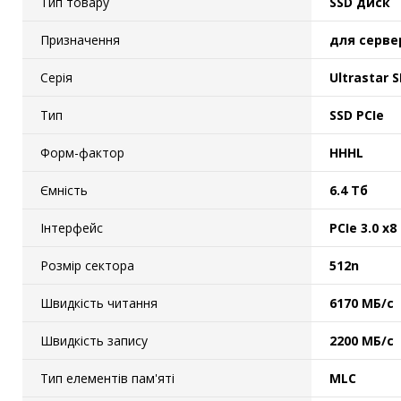
Тип товару
SSD диск
Призначення
для серве
Серія
Ultrastar 
Тип
SSD PCIe
Форм-фактор
HHHL
Ємність
6.4 Тб
Інтерфейс
PCIe 3.0 x8
Розмір сектора
512n
Швидкість читання
6170 МБ/с
Швидкість запису
2200 МБ/с
Тип елементів пам'яті
MLC