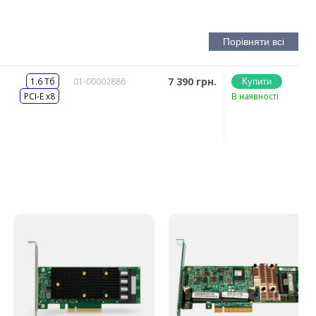
7 390 грн.
1.6 Тб
01-00002886
PCI-E x8
В наявності