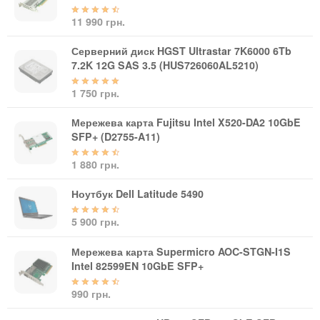
Автоматичні вимикачі
Інвертори напруги
11 990 грн.
Акумулятори для ДБЖ
Серверний диск HGST Ultrastar 7K6000 6Tb
7.2K 12G SAS 3.5 (HUS726060AL5210)
1 750 грн.
Мережева карта Fujitsu Intel X520-DA2 10GbE
SFP+ (D2755-A11)
1 880 грн.
Ноутбук Dell Latitude 5490
5 900 грн.
Мережева карта Supermicro AOC-STGN-I1S
Intel 82599EN 10GbE SFP+
990 грн.