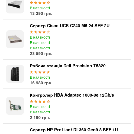
Материнські плати
В наявності
Жорсткі диски та SSD
13 390 грн.
SAS диски
SATA диски
Сервер Cisco UCS C240 M5 24 SFF 2U
NVMe диски
В наявності
Відеокарти
В наявності
Блоки живлення
В наявності
23 590 грн.
Контролери RAID
Кулери та системи охолодження
Робоча станція Dell Precision T5820
Корпуси
Кошики та салазки для жорстких дисків
В наявності
16 980 грн.
Рейки та кріплення
Інші комплектуючі
Контролер HBA Adaptec 1000-8e 12Gb/s
Заглушки для корпусів
В наявності
Мережеве обладнання
В наявності
2 190 грн.
Маршрутизатори та комутатори
Мережеві карти
Сервер HP ProLiant DL360 Gen9 8 SFF 1U
Wi-Fi і Bluetooth адаптери