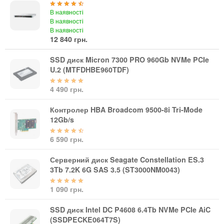
Кабелі та роз'єми
В наявності
В наявності
Аксесуари
В наявності
12 840 грн.
Хаби і кардридери
Фильтри та стабілізатори
SSD диск Micron 7300 PRO 960Gb NVMe PCIe
Павербанки
U.2 (MTFDHBE960TDF)
Кабелі, роз'єми, перехідники
4 490 грн.
Аксесуари для ноутбуків
Акумулятори
Контролер HBA Broadcom 9500-8i Tri-Mode
Зовнішні блоки живлення
12Gb/s
Периферійні пристрої
6 590 грн.
Монітори
Серверний диск Seagate Constellation ES.3
Клавіатури, миші, комплекти
3Tb 7.2K 6G SAS 3.5 (ST3000NM0043)
Відеоспостереження
1 090 грн.
IP-камери
SSD диск Intel DC P4608 6.4Tb NVMe PCIe AiC
Автономне живлення
(SSDPECKE064T7S)