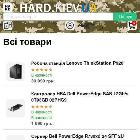
×
Вхід
|
Реєстрація
(097)-938-03-73
Telegram
WhatsApp
0
HARD.KIEV.UA
Всі товари
Послуги
Повернення / Обмін
Доставка та оплата
Робоча станція Lenovo ThinkStation P920
Комп'ютери
В наявності
39 990 грн.
Ноутбуки
Моноблоки
Контролер HBA Dell PowerEdge SAS 12Gb/s
Персональні комп'ютери
0T93GD 02PHG9
Сервери
В наявності
Комплектуючі
В наявності
1 690 грн.
Процесори (CPU)
Оперативна пам'ять
Сервер Dell PowerEdge R730xd 24 SFF 2U