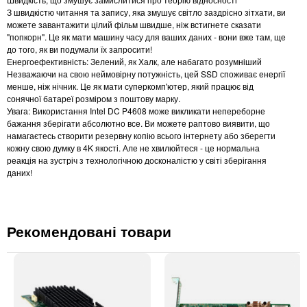
З швидкістю читання та запису, яка змушує світло заздрісно зітхати, ви
можете завантажити цілий фільм швидше, ніж встигнете сказати
"попкорн". Це як мати машину часу для ваших даних - вони вже там, ще
до того, як ви подумали їх запросити!
Енергоефективність: Зелений, як Халк, але набагато розумніший
Незважаючи на свою неймовірну потужність, цей SSD споживає енергії
менше, ніж нічник. Це як мати суперкомп'ютер, який працює від
сонячної батареї розміром з поштову марку.
Увага: Використання Intel DC P4608 може викликати непереборне
бажання зберігати абсолютно все. Ви можете раптово виявити, що
намагаєтесь створити резервну копію всього інтернету або зберегти
кожну свою думку в 4K якості. Але не хвилюйтеся - це нормальна
реакція на зустріч з технологічною досконалістю у світі зберігання
даних!
Рекомендовані товари