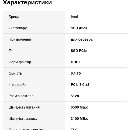
Характеристики
Бренд
Intel
Тип товару
SSD диск
Призначення
для сервера
Тип
SSD PCIe
Форм-фактор
HHHL
Ємність
6.4 Тб
Інтерфейс
PCIe 3.0 x8
Розмір сектора
512n
Швидкість читання
6500 МБ/с
Швидкість запису
3100 МБ/с
Тип елементів пам'яті
TLC