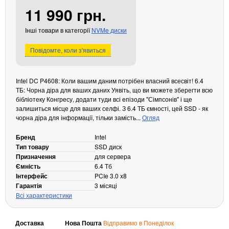
11 990 грн.
Кабелі та роз'єми
Аксесуари
Інші товари в категорії
NVMe диски
Хаби і кардридери
Повідомте, коли з'явиться
Фильтри та стабілізатори
Павербанки
Intel DC P4608: Коли вашим даним потрібен власний всесвіт! 6.4
Кабелі, роз'єми, перехідники
ТБ: Чорна діра для ваших даних Уявіть, що ви можете зберегти всю
Аксесуари для ноутбуків
бібліотеку Конгресу, додати туди всі епізоди "Сімпсонів" і ще
Акумулятори
залишиться місце для ваших селфі. З 6.4 ТБ ємності, цей SSD - як
чорна діра для інформації, тільки замість...
Огляд
Зовнішні блоки живлення
Бренд
Intel
Периферійні пристрої
Тип товару
SSD диск
Монітори
Призначення
для сервера
Клавіатури, миші, комплекти
Ємність
6.4 Тб
Інтерфейс
PCIe 3.0 x8
Відеоспостереження
Гарантія
3 місяці
Всі характеристики
IP-камери
Автономне живлення
Доставка
Нова Пошта
Відправимо в Понеділок