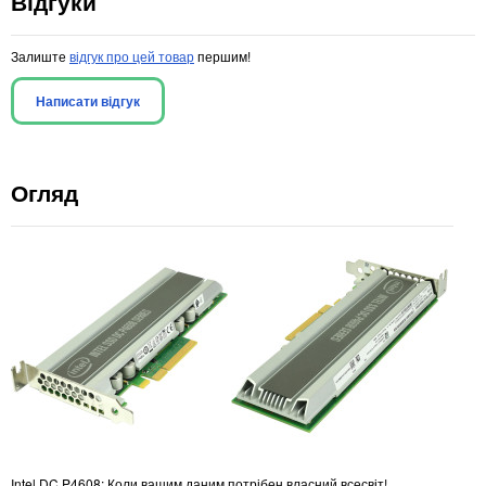
Відгуки
Залиште
відгук про цей товар
першим!
Написати відгук
Огляд
Intel DC P4608: Коли вашим даним потрібен власний всесвіт!