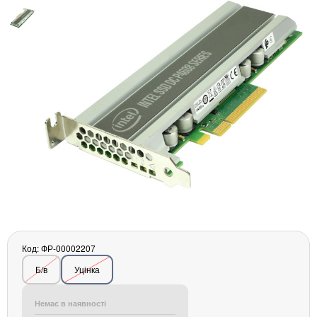
Материнські плати
Жорсткі диски та SSD
SAS диски
SATA диски
NVMe диски
Відеокарти
Блоки живлення
Контролери RAID
Кулери та системи охолодження
Корпуси
Кошики та салазки для жорстких дисків
Рейки та кріплення
Інші комплектуючі
Заглушки для корпусів
Код: ФР-00002207
Мережеве обладнання
Б/в
Уцінка
Маршрутизатори та комутатори
Мережеві карти
Немає в наявності
Wi-Fi і Bluetooth адаптери