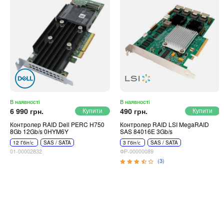
В наявності
В наявності
6 990 грн.
490 грн.
Контролер RAID Dell PERC H750
Контролер RAID LSI MegaRAID
8Gb 12Gb/s 0HYM6Y
SAS 84016E 3Gb/s
12 Гбіт/с
SAS / SATA
3 Гбіт/с
SAS / SATA
01-00002832
ФР-00000089
(3)