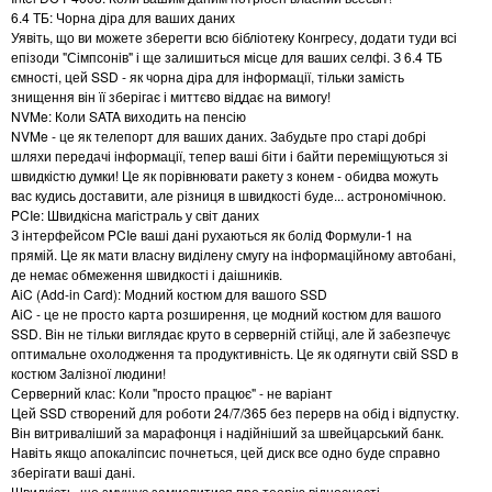
6.4 ТБ: Чорна діра для ваших даних
Уявіть, що ви можете зберегти всю бібліотеку Конгресу, додати туди всі
епізоди "Сімпсонів" і ще залишиться місце для ваших селфі. З 6.4 ТБ
ємності, цей SSD - як чорна діра для інформації, тільки замість
знищення він її зберігає і миттєво віддає на вимогу!
NVMe: Коли SATA виходить на пенсію
NVMe - це як телепорт для ваших даних. Забудьте про старі добрі
шляхи передачі інформації, тепер ваші біти і байти переміщуються зі
швидкістю думки! Це як порівнювати ракету з конем - обидва можуть
вас кудись доставити, але різниця в швидкості буде... астрономічною.
PCIe: Швидкісна магістраль у світ даних
З інтерфейсом PCIe ваші дані рухаються як болід Формули-1 на
прямій. Це як мати власну виділену смугу на інформаційному автобані,
де немає обмеження швидкості і даішників.
AiC (Add-in Card): Модний костюм для вашого SSD
AiC - це не просто карта розширення, це модний костюм для вашого
SSD. Він не тільки виглядає круто в серверній стійці, але й забезпечує
оптимальне охолодження та продуктивність. Це як одягнути свій SSD в
костюм Залізної людини!
Серверний клас: Коли "просто працює" - не варіант
Цей SSD створений для роботи 24/7/365 без перерв на обід і відпустку.
Він витриваліший за марафонця і надійніший за швейцарський банк.
Навіть якщо апокаліпсис почнеться, цей диск все одно буде справно
зберігати ваші дані.
Швидкість, що змушує замислитися про теорію відносності