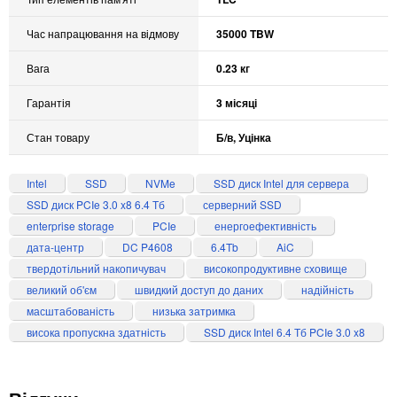
Час напрацювання на відмову
35000 TBW
Вага
0.23 кг
Гарантія
3 місяці
Стан товару
Б/в, Уцінка
Intel
SSD
NVMe
SSD диск Intel для сервера
SSD диск PCIe 3.0 x8 6.4 Тб
серверний SSD
enterprise storage
PCIe
енергоефективність
дата-центр
DC P4608
6.4Tb
AiC
твердотільний накопичувач
високопродуктивне сховище
великий об'єм
швидкий доступ до даних
надійність
масштабованість
низька затримка
висока пропускна здатність
SSD диск Intel 6.4 Тб PCIe 3.0 x8