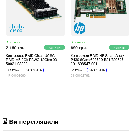
В наявності
В наявності
2 160 грн.
690 грн.
Контролер RAID Cisco UCSC-
Контролер RAID HP Smart Array
RAID-M5 2Gb FBWC 12Gb/s 03-
P430 6Gb/s 698529-B21 729635-
50021-08003
001 698547-001
12 Гбіт/с
SAS / SATA
6 Гбіт/с
SAS / SATA
ФР-00002660
01-00002762
⌛ Ви переглядали