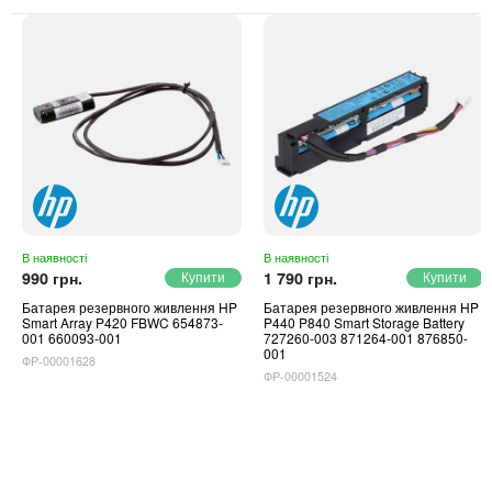
В наявності
В наявності
990 грн.
1 790 грн.
Батарея резервного живлення HP
Батарея резервного живлення HP
Smart Array P420 FBWC 654873-
P440 P840 Smart Storage Battery
001 660093-001
727260-003 871264-001 876850-
001
ФР-00001628
ФР-00001524