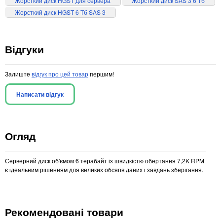
Жорсткий диск HGST для сервера
Жорсткий диск SAS 3 6 Тб
Жорсткий диск HGST 6 Тб SAS 3
Відгуки
Залиште
відгук про цей товар
першим!
Написати відгук
Огляд
Серверний диск об'ємом 6 терабайт із швидкістю обертання 7,2K RPM
є ідеальним рішенням для великих обсягів даних і завдань зберігання.
Рекомендовані товари