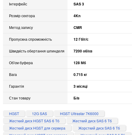
Інтерфейс
SAS 3
Розмір сектора
4Kn
Метод запису
CMR
Пропускна спроможність
12 Гбіт/с
Швидкість обертання шпинделя
7200 об/хв
Об'єм буфера
128 Мб
Вага
0.715 кг
Гарантія
3 місяці
Стан товару
Б/в
HGST
12G SAS
HGST Ultrastar 7K6000
Жесткий диск HGST SAS 6 Тб
Жесткий диск SAS 6 Тб
Жесткий диск HGST для сервера
Жорсткий диск SAS 6 Тб