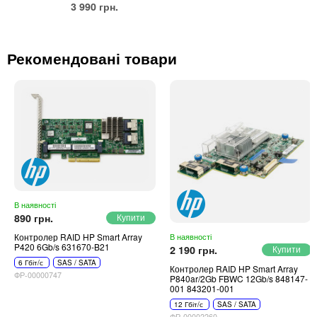
3 990 грн.
Рекомендовані товари
В наявності
890 грн.
Контролер RAID HP Smart Array
В наявності
P420 6Gb/s 631670-B21
2 190 грн.
6 Гбіт/с
SAS / SATA
Контролер RAID HP Smart Array
ФР-00000747
P840ar/2Gb FBWC 12Gb/s 848147-
001 843201-001
12 Гбіт/с
SAS / SATA
ФР-00002260