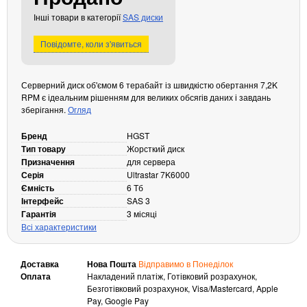
Кабелі та роз'єми
Інші товари в категорії
SAS диски
Аксесуари
Повідомте, коли з'явиться
Хаби і кардридери
Фильтри та стабілізатори
Серверний диск об'ємом 6 терабайт із швидкістю обертання 7,2K
Павербанки
RPM є ідеальним рішенням для великих обсягів даних і завдань
зберігання.
Огляд
Кабелі, роз'єми, перехідники
Аксесуари для ноутбуків
Бренд
HGST
Акумулятори
Тип товару
Жорсткий диск
Призначення
для сервера
Зовнішні блоки живлення
Серія
Ultrastar 7K6000
Периферійні пристрої
Ємність
6 Тб
Інтерфейс
SAS 3
Монітори
Гарантія
3 місяці
Клавіатури, миші, комплекти
Всі характеристики
Відеоспостереження
Доставка
Нова Пошта
Відправимо в Понеділок
IP-камери
Оплата
Накладений платіж, Готівковий розрахунок,
Автономне живлення
Безготівковий розрахунок, Visa/Mastercard, Apple
Pay, Google Pay