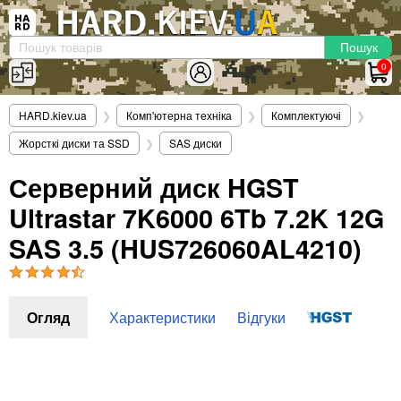
×
Вхід
|
Реєстрація
(097)-938-03-73
Telegram
WhatsApp
0
HARD.KIEV.UA
HARD.kiev.ua
❯
Комп'ютерна техніка
❯
Комплектуючі
❯
Послуги
Жорсткі диски та SSD
❯
SAS диски
Повернення / Обмін
Доставка та оплата
Серверний диск HGST
Ultrastar 7K6000 6Tb 7.2K 12G
Комп'ютери
Ноутбуки
SAS 3.5 (HUS726060AL4210)
Моноблоки
Персональні комп'ютери
Сервери
Огляд
Характеристики
Відгуки
Комплектуючі
Процесори (CPU)
Оперативна пам'ять