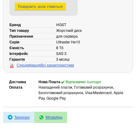
Повідомте, коли з'явиться
Кабелі та роз'єми
Аксесуари
Бренд
HGST
Хаби і кардридери
Тип товару
Жорсткий диск
Фильтри та стабілізатори
Призначення
для сервера
Павербанки
Серія
Ultrastar He10
Ємність
8 Тб
Кабелі, роз'єми, перехідники
Інтерфейс
SAS 3
Аксесуари для ноутбуків
Гарантія
3 місяці
Акумулятори
Специфікація
Всі характеристики
Зовнішні блоки живлення
Доставка
Нова Пошта
✔️ Відправимо сьогодні
Периферійні пристрої
Оплата
Накладений платіж, Готівковий розрахунок,
Монітори
Безготівковий розрахунок, Visa/Mastercard, Apple
Pay, Google Pay
Клавіатури, миші, комплекти
Відеоспостереження
Telegram
WhatsApp
IP-камери
Автономне живлення