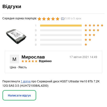
Відгуки
Середня оцінка покупців:
(
1
)
5.00 із 5 зірок
1
0
0
0
0
Мирослав
17 квітня 2021 14:49
М
Відмінно
Ціна - Якість
Переглянути
1 відгук
про Серверний диск HGST Ultrastar He10 8Tb 7.2K
12G SAS 3.5 (HUH721008AL4200)
Написати відгук