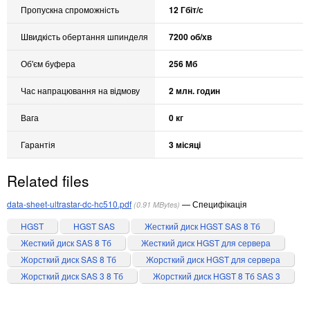
Пропускна спроможність
12 Гбіт/с
Швидкість обертання шпинделя
7200 об/хв
Об'єм буфера
256 Мб
Час напрацювання на відмову
2 млн. годин
Вага
0 кг
Гарантія
3 місяці
Related files
data-sheet-ultrastar-dc-hc510.pdf
Специфікація
0.91 MBytes
HGST
HGST SAS
Жесткий диск HGST SAS 8 Тб
Жесткий диск SAS 8 Тб
Жесткий диск HGST для сервера
Жорсткий диск SAS 8 Тб
Жорсткий диск HGST для сервера
Жорсткий диск SAS 3 8 Тб
Жорсткий диск HGST 8 Тб SAS 3