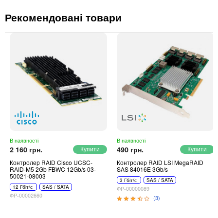
Рекомендовані товари
В наявності
В наявності
2 160 грн.
490 грн.
Контролер RAID Cisco UCSC-
Контролер RAID LSI MegaRAID
RAID-M5 2Gb FBWC 12Gb/s 03-
SAS 84016E 3Gb/s
50021-08003
3 Гбіт/с
SAS / SATA
12 Гбіт/с
SAS / SATA
ФР-00000089
ФР-00002660
(3)