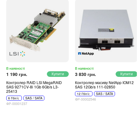
В наявності
В наявності
1 190 грн.
3 830 грн.
Контролер RAID LSI MegaRAID
Контролер масиву NetApp IOM12
SAS 9271CV-8i 1Gb 6Gb/s L3-
SAS 12Gb/s 111-02850
25413
12 Гбіт/с
SAS / SATA
6 Гбіт/с
SAS / SATA
ФР-00002546
ФР-00001237